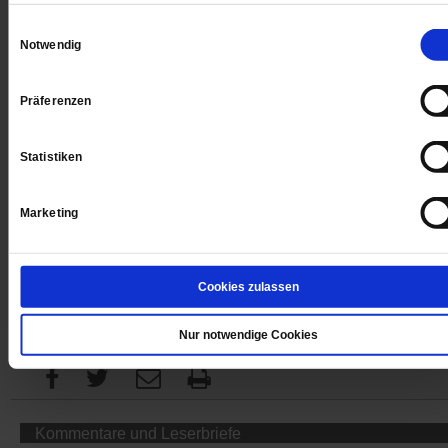
Digital
Einwilligungsauswahl
Notwendig
Präferenzen
Jetzt für 1 € testen
Statistiken
Sie haben bereits ein
-Abo?
Hier anmelden
Marketing
Cookies zulassen
Datum der Erstveröffentlichung: 09.06.2017
Nur notwendige Cookies
Kommentare und Leserbriefe