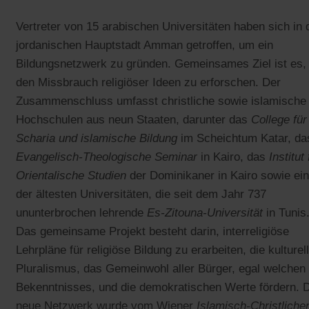
Vertreter von 15 arabischen Universitäten haben sich in 
jordanischen Hauptstadt Amman getroffen, um ein
Bildungsnetzwerk zu gründen. Gemeinsames Ziel ist es,
den Missbrauch religiöser Ideen zu erforschen. Der
Zusammenschluss umfasst christliche sowie islamische
Hochschulen aus neun Staaten, darunter das
College für
Scharia und islamische Bildung
im Scheichtum Katar, da
Evangelisch-Theologische Seminar
in Kairo, das
Institut 
Orientalische Studien
der Dominikaner in Kairo sowie ei
der ältesten Universitäten, die seit dem Jahr 737
ununterbrochen lehrende
Es-Zitouna-Universität
in Tunis
Das gemeinsame Projekt besteht darin, interreligiöse
Lehrpläne für religiöse Bildung zu erarbeiten, die kulturel
Pluralismus, das Gemeinwohl aller Bürger, egal welchen
Bekenntnisses, und die demokratischen Werte fördern. 
neue Netzwerk wurde vom Wiener
Islamisch-Christliche