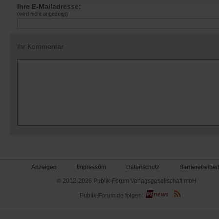
Ihre E-Mailadresse:
(wird nicht angezeigt)
Ihr Kommentar
Anzeigen
Impressum
Datenschutz
Barrierefreiheit
© 2012-2026 Publik-Forum Verlagsgesellschaft mbH
(Öffnet
Publik-Forum.de folgen:
in
einem
neuen
Tab)