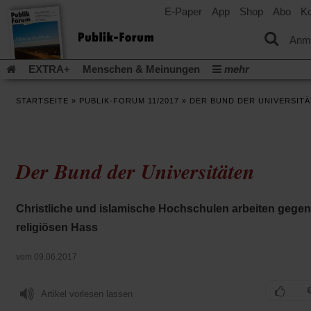
E-Paper
App
Shop
Abo
Ko
einem
neuen
Tab)
Anm
EXTRA+
Menschen & Meinungen
mehr
Religion & Kirchen
Politik & Gesellschaft
Leben & Kultur
STARTSEITE
»
PUBLIK-FORUM 11/2017
»
DER BUND DER UNIVERSIT
Aufstehen & Handeln
Rezensionen
Publik-Forum Archiv
EXTRA
Edition
Dossier
Weisheitsletter
Spiritletter
Newsletter
Veranstaltungen
Wir über uns
Der Bund der Universitäten
Leserinitiative Publik-Forum e.V.
Die Erderwärmung stopp
(Öffnet
(Öffnet
Urlaub und Nichtstun
Gefährlicher Reichtum
Krieg in Naho
in
in
(Öffnet
Gleichberechtigung
Künstliche Intelligenz
Was gibt Hoffn
Christliche und islamische Hochschulen arbeiten gegen
einem
einem
in
neuen
neuen
(Öffnet
(Öf
Krieg und Frieden
Gott neu denken
Krieg in der Ukraine
religiösen Hass
einem
Tab)
Tab)
in
in
neuen
Flucht und Migration
Video-Podcast »Veranstaltungen«
einem
ei
Tab)
vom 09.06.2017
neuen
ne
Podcast »Veranstaltungen«
Schriftgröße ändern:
Tab)
Ta
Artikel vorlesen lassen