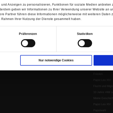
und Anzeigen zu personalisieren, Funktionen für soziale Medien anbieten z
Pro & Contra
ßerdem geben wir Informationen zu Ihrer Verwendung unserer Website an un
Katholikentag 
re Partner führen diese Informationen möglicherweise mit weiteren Daten 
Was bleibt, wen
 im Rahmen Ihrer Nutzung der Dienste gesammelt haben.
schwindet?
Ostern
Aufgefallen
Präferenzen
Statistiken
Fasten
Pro und Contra
Krieg und Fried
Personen und Ko
Nur notwendige Cookies
Frieden
EKD-Synode Str
Frieden
Papst Leo XIV.
Flucht und Migra
10 Jahre »Wir s
Meine Geschich
Papst Leo XIV
Papstwahl