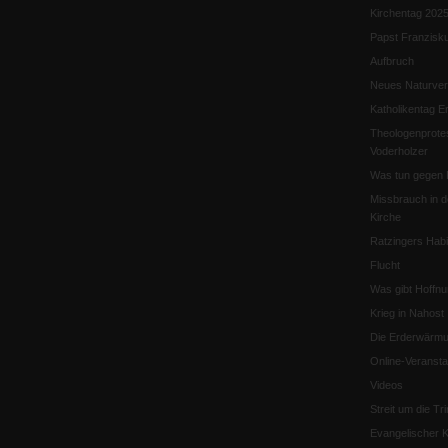
Kirchentag 202
Papst Franzisk
Aufbruch
Neues Naturver
Katholikentag Er
Theologenprote
Voderholzer
Was tun gegen 
Missbrauch in d
Kirche
Ratzingers Habil
Flucht
Was gibt Hoffn
Krieg in Nahost
Die Erderwärmu
Online-Veransta
Videos
Streit um die Tri
Evangelischer K