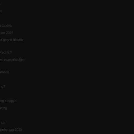
5
us
ständnis
furt 2024
st gegen Bischof
Rechts?
er evangelischen
itation
ung?
ng stoppen
ltung
nität
irchentag 2023