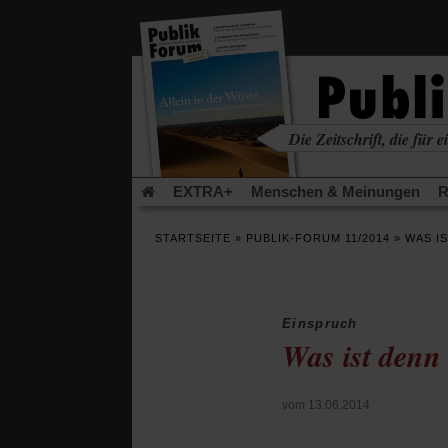
in
einem
neuen
Tab)
Die Zeitschrift, die für ei
kritisch • christlich • u
EXTRA+
Menschen & Meinungen
R
Rezensionen
Publik-Forum Archiv
EX
STARTSEITE
»
PUBLIK-FORUM 11/2014
»
WAS I
Leserinitiative Publik-Forum e.V.
Die Er
Gleichberechtigung
Künstliche Intelligenz
Flucht und Migration
Video-Podcast »Ver
Einspruch
Was ist denn
vom 13.06.2014