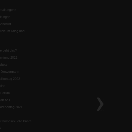
staltungen«
ltungen
enedikt
eit um Krieg und
ie geht das?
mmlung 2022
ebote
n Drewermann
likentag 2022
aine
k-Forum
ort AfD
irchentag 2021
ür homosexuelle Paare
n