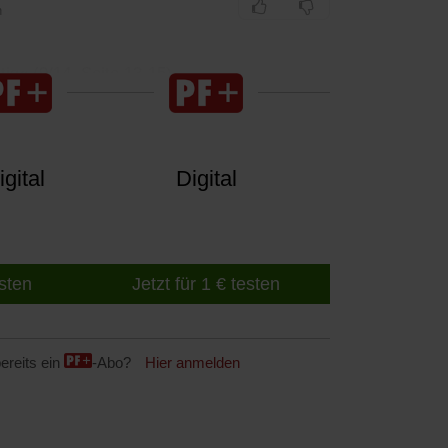
n
tig« (9/14, Seite 13-15)
gital
Digital
esten
Jetzt für 1 € testen
ereits ein
-Abo?
Hier anmelden