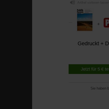
Artikel vorlesen lasse
Zu: »Europa, aber rich
Gedruckt + Di
Jetzt für 5 € t
Sie haben b