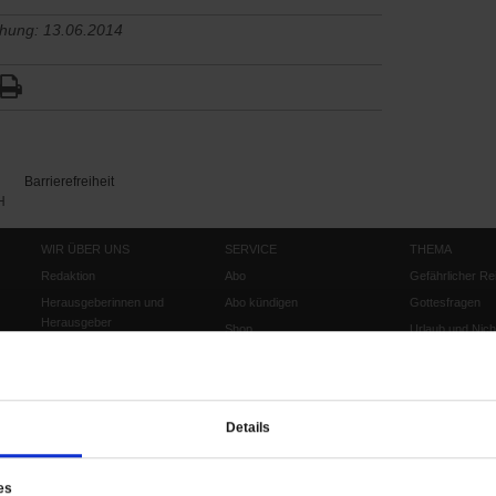
chung: 13.06.2014
Barrierefreiheit
H
WIR ÜBER UNS
SERVICE
THEMA
Redaktion
Abo
Gefährlicher Re
Herausgeberinnen und
Abo kündigen
Gottesfragen
Herausgeber
Shop
Urlaub und Nich
Verlag
Newsletter
Künstliche Intell
Anzeigen
Gleichberechtig
Kontakt
Personen und Ko
Details
Pfingsten
Leo XIV
es
Die Katastrophe