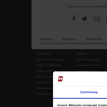
Datum der Erstveröffentli
Anzeigen
Impressum
Datenschutz
© 2012-2026 Publik-Forum Verlagsgesellschaft mb
STARTSEITE
MEDIEN
Menschen & Meinungen
Publik-Forum Archiv
Politik & Gesellschaft
Publik-Forum EXTRA
Religion & Kirchen
Publik-Forum Edition
Leben & Kultur
Publik-Forum Dossier
Aufstehen & Handeln
Weisheitsletter
Rezensionen
Spiritletter
Zustimmung
Veranstaltungskalender
Unsere Webseite verwendet Cooki