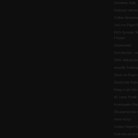
Dorothee Sölle
Podcast »Veran
Online-Veransta
Tod von Papst B
EKD-Synode: Str
Frieden
Depression
Gut sterben - w
ÖRK-Vollversa
aktuelle Jobang
Streit um Euge
Deutscher Katho
Krieg in der Ukr
50 Jahre Publi
Investigativ-Rep
Ökumenischer K
Hans Küng
Gottes Segen f
Gott neu denke