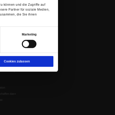
u können und die Zugriffe auf
sere Partner für soziale Medien,
Würzburg
zusammen, die Sie ihnen
n der Glaube
Marketing
en
nflikte
Cookies zulassen
eit um Krieg und
tion
chaffen das«
te