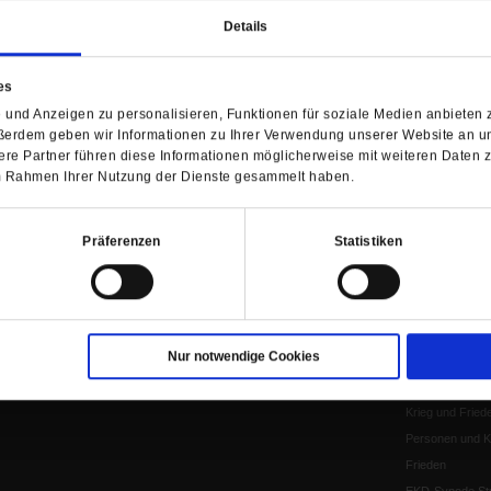
Herausgeber
Shop
Urlaub und Nich
Details
Verlag
Newsletter
Künstliche Intell
Anzeigen
Gleichberechtig
es
Kontakt
Personen und Ko
und Anzeigen zu personalisieren, Funktionen für soziale Medien anbieten z
Pfingsten
ßerdem geben wir Informationen zu Ihrer Verwendung unserer Website an un
re Partner führen diese Informationen möglicherweise mit weiteren Daten 
Leo XIV
 im Rahmen Ihrer Nutzung der Dienste gesammelt haben.
Die Katastrophe
Pro & Contra
Katholikentag 
Präferenzen
Statistiken
Was bleibt, wen
schwindet?
Ostern
Aufgefallen
Nur notwendige Cookies
Fasten
Pro und Contra
Krieg und Fried
Personen und Ko
Frieden