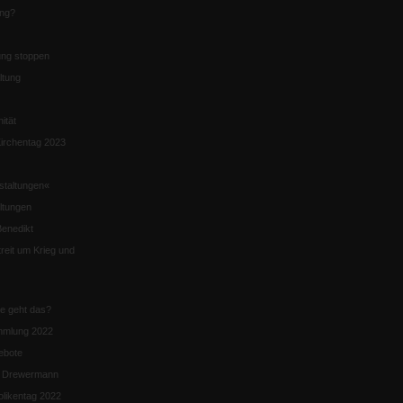
ung?
ng stoppen
ltung
nität
irchentag 2023
staltungen«
ltungen
enedikt
eit um Krieg und
ie geht das?
mmlung 2022
ebote
n Drewermann
likentag 2022