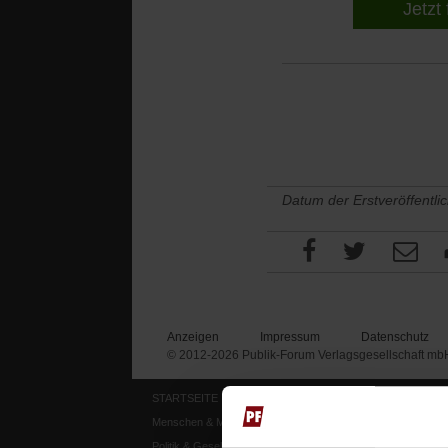
Jetzt 
Datum der Erstveröffentli
Anzeigen
Impressum
Datenschutz
© 2012-2026 Publik-Forum Verlagsgesellschaft mb
STARTSEITE
MEDIEN
Menschen & Meinungen
Publik-Forum Archiv
Politik & Gesellschaft
Publik-Forum EXTRA