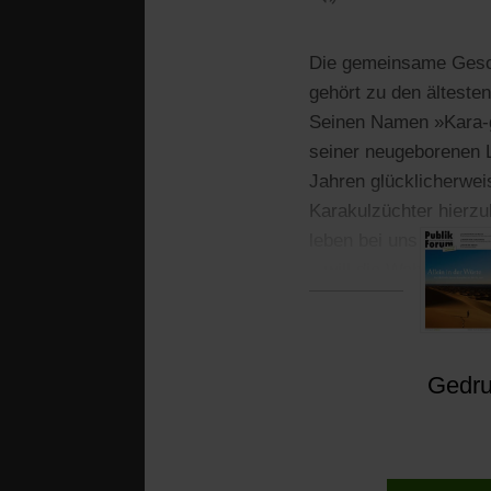
Die gemeinsame Gesch
gehört zu den älteste
Seinen Namen »Kara-g
seiner neugeborenen L
Jahren glücklicherwei
Karakulzüchter hierzu
leben bei uns knapp 
– will die Wahl des K
Gedruc