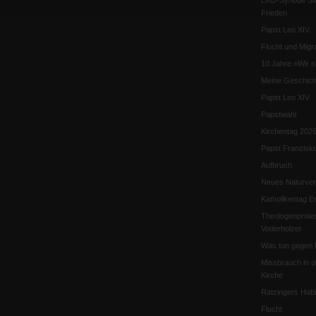
EKD-Synode Str
Frieden
Papst Leo XIV.
Flucht und Migra
10 Jahre »Wir s
Meine Geschich
Papst Leo XIV
Papstwahl
Kirchentag 202
Papst Franzisk
Aufbruch
Neues Naturver
Katholikentag Er
Theologenprote
Voderholzer
Was tun gegen 
Missbrauch in d
Kirche
Ratzingers Habil
Flucht