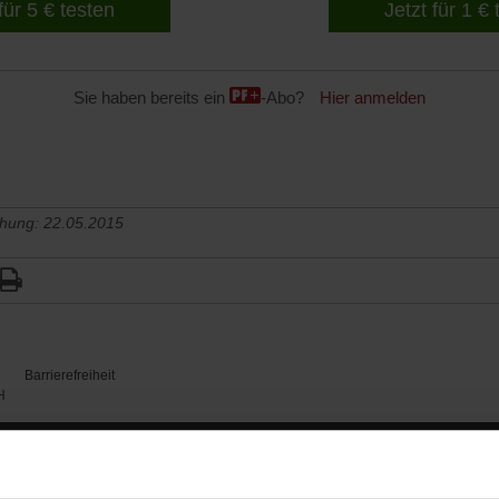
für 5 € testen
Jetzt für 1 €
Sie haben bereits ein
-Abo?
Hier anmelden
chung: 22.05.2015
Barrierefreiheit
H
WIR ÜBER UNS
SERVICE
THEMA
Redaktion
Abo
Gefährlicher Re
Herausgeberinnen und
Abo kündigen
Gottesfragen