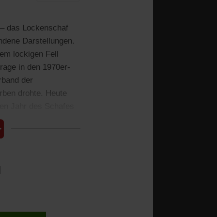
 – das Lockenschaf
ndene Darstellungen.
em lockigen Fell
rage in den 1970er-
rband der
rben drohte. Heute
hen Jahr des Schafes
l