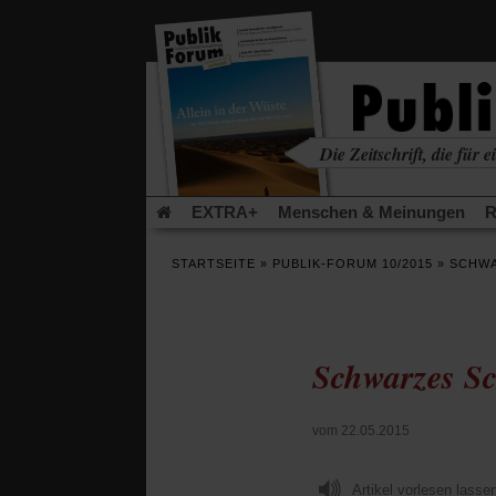
in
einem
neuen
Tab)
Die Zeitschrift, die für ei
kritisch • christlich • u
EXTRA+
Menschen & Meinungen
R
Rezensionen
Publik-Forum Archiv
EX
STARTSEITE
»
PUBLIK-FORUM 10/2015
»
SCHWA
Leserinitiative Publik-Forum e.V.
Die Er
Gleichberechtigung
Künstliche Intelligenz
Flucht und Migration
Video-Podcast »Ver
Schwarzes S
vom 22.05.2015
Artikel vorlesen lasse