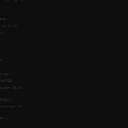
eit um Krieg und
tion
chaffen das«
te
5
us
ständnis
furt 2024
st gegen Bischof
Rechts?
er evangelischen
itation