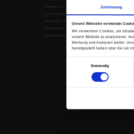
Religion & Kirchen
Publik-Forum Edition
Zustimmung
Leben & Kultur
Publik-Forum Dossier
Aufstehen & Handeln
Weisheitsletter
Unsere Webseite verwendet Cooki
Rezensionen
Spiritletter
Wir verwenden Cookies, um Inhalte 
Veranstaltungskalender
unsere Website zu analysieren. Au
Werbung und Analysen weiter. Unse
bereitgestellt haben oder die sie
Einwilligungsauswahl
Notwendig