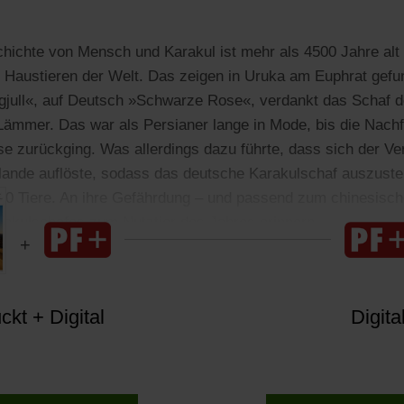
ichte von Mensch und Karakul ist mehr als 4500 Jahre alt
n Haustieren der Welt. Das zeigen in Uruka am Euphrat gefu
jull«, auf Deutsch »Schwarze Rose«, verdankt das Schaf d
ämmer. Das war als Persianer lange in Mode, bis die Nachf
se zurückging. Was allerdings dazu führte, dass sich der Ve
lande auflöste, sodass das deutsche Karakulschaf auszuste
300 Tiere. An ihre Gefährdung – und passend zum chinesisc
arakulschafes zum Nutztier des Jahres erinnern.
kt + Digital
Digita