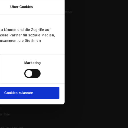
in
Vorstand
tstun
Über Cookies
einem
Harald-Pawlowski-Fonds
igenz
neuen
Spenden
ung
Tab)
Veranstaltungen
nflikte, Leo XIV
u können und die Zugriffe auf
Gesprächskreise
sere Partner für soziale Medien,
Mitgliederrundbrief
zusammen, die Sie ihnen
Satzung
 von Tschernobyl
Würzburg
Marketing
n der Glaube
Cookies zulassen
en
nflikte