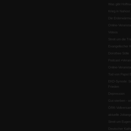
Was gibt Hoffn
Krieg in Nahost
Die Erderwärmu
Online-Veransta
Videos
Streit um die Tri
Evangelischer K
Dorothee Sölle
Podcast »Veran
Online-Veransta
Tod von Papst B
EKD-Synode: Str
Frieden
Depression
Gut sterben - w
ÖRK-Vollversa
aktuelle Jobang
Streit um Euge
Deutscher Katho