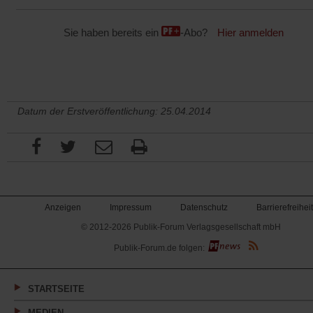
Sie haben bereits ein
-Abo?
Hier anmelden
Datum der Erstveröffentlichung: 25.04.2014
Anzeigen
Impressum
Datenschutz
Barrierefreiheit
© 2012-2026 Publik-Forum Verlagsgesellschaft mbH
(Öffnet
Publik-Forum.de folgen:
in
einem
neuen
Tab)
STARTSEITE
MEDIEN