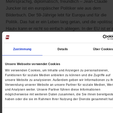
Mehrsprachig, diplomatisch, freundlich – Jean-Claude
Juncker ist ein europäischer Politiker wie aus dem
Bilderbuch. Der 59-Jährige lebt für Europa und für die
Politik. Das hat er ein Leben lang getan, und die »politis
Haut« kann er nicht so einfach ablegen. In der EU ist er 
Vermittler – ein Mann, der Kompromisse lanciert und für
Harmonie sorgt. Wenn allerdings jemand Luxemburg als
Steueroase bezeichnet, dann wird er auch mal sauer. In
Zustimmung
Details
Über Cookie
ihrem Wahlprogramm bekennt sich die
Europäische
Volkspartei
(EVP) zum Kampf gegen Steuerhinterziehung
Unsere Webseite verwendet Cookies
Dass die Partei dieses Projekt ausgerechnet mit dem
Wir verwenden Cookies, um Inhalte und Anzeigen zu personalisieren,
Funktionen für soziale Medien anbieten zu können und die Zugriffe auf
ehemaligen Regierungschef eines Landes angehen will, 
unsere Website zu analysieren. Außerdem geben wir Informationen zu Ih
bei vielen als Steuerparadies gilt, halten manche für bitte
Verwendung unserer Website an unsere Partner für soziale Medien, We
Ironie.
und Analysen weiter. Unsere Partner führen diese Informationen
möglicherweise mit weiteren Daten zusammen, die Sie ihnen bereitgeste
haben oder die sie im Rahmen Ihrer Nutzung der Dienste gesammelt ha