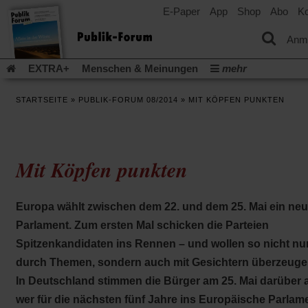
E-Paper
App
Shop
Abo
Ko
einem
neuen
Tab)
Anm
EXTRA+
Menschen & Meinungen
mehr
Religion & Kirchen
Politik & Gesellschaft
Leben & Kultur
STARTSEITE
»
PUBLIK-FORUM 08/2014
»
MIT KÖPFEN PUNKTEN
Aufstehen & Handeln
Rezensionen
Publik-Forum Archiv
EXTRA
Edition
Dossier
Weisheitsletter
Spiritletter
Newsletter
Veranstaltungen
Wir über uns
Mit Köpfen punkten
Leserinitiative Publik-Forum e.V.
Die Erderwärmung stopp
(Öffnet
(Öffnet
Urlaub und Nichtstun
Gefährlicher Reichtum
Krieg in Naho
in
in
(Öffnet
Gleichberechtigung
Künstliche Intelligenz
Was gibt Hoffn
Europa wählt zwischen dem 22. und dem 25. Mai ein ne
einem
einem
in
neuen
neuen
(Öffnet
(Öf
Krieg und Frieden
Gott neu denken
Krieg in der Ukraine
Parlament. Zum ersten Mal schicken die Parteien
einem
Tab)
Tab)
in
in
neuen
Flucht und Migration
Video-Podcast »Veranstaltungen«
Spitzenkandidaten ins Rennen – und wollen so nicht nu
einem
ei
Tab)
neuen
ne
Podcast »Veranstaltungen«
Schriftgröße ändern:
durch Themen, sondern auch mit Gesichtern überzeuge
Tab)
Ta
In Deutschland stimmen die Bürger am 25. Mai darüber 
wer für die nächsten fünf Jahre ins Europäische Parlam