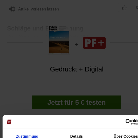
Artikel vorlesen lassen
Schläge und Beschämung
Zu: »Spuren der Gewalt« (Seite 26)
Gedruckt + Digital
Jetzt für 5 € testen
Zustimmung
Details
Über Cookie