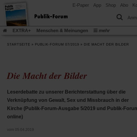
E-Paper
App
Shop
Abo
Ko
einem
neuen
Tab)
Anm
EXTRA+
Menschen & Meinungen
mehr
Religion & Kirchen
Politik & Gesellschaft
Leben & Kultur
STARTSEITE
»
PUBLIK-FORUM 07/2019
»
DIE MACHT DER BILDER
Aufstehen & Handeln
Rezensionen
Publik-Forum Archiv
EXTRA
Edition
Dossier
Weisheitsletter
Spiritletter
Newsletter
Veranstaltungen
Wir über uns
Die Macht der Bilder
(Öff
Leserinitiative Publik-Forum e.V.
Urlaub und Nichtstun
in
(Öffnet
(Öffnet
Gefährlicher Reichtum
Krieg in Nahost
Gleichberechtigun
ein
in
in
neu
(Öffnet
(Öffnet
Künstliche Intelligenz
Was gibt Hoffnung?
Krieg und Fried
Leserdebatte zu unserer Berichterstattung über die
einem
einem
Tab)
in
in
neuen
neuen
(Öffnet
Gott neu denken
Krieg in der Ukraine
Flucht und Migration
Verknüpfung von Gewalt, Sex und Missbrauch in der
einem
einem
Tab)
Tab)
in
_______________
neuen
neuen
Kirche (Publik-Forum-Ausgabe 5/2019 und Publik-Foru
einem
Tab)
Tab)
Video-Podcast »Veranstaltungen«
Podcast »Veranstaltungen
neuen
online)
Tab)
Schriftgröße ändern:
vom 05.04.2019