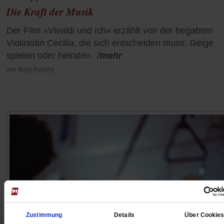
Die Kraft der Musik
Der Film »Vivaldi und ich« erzählt von der begabten
Violinistin Cecilia, die sich entscheiden muss: Geige
spielen oder heiraten.
/mehr
von
Birgit Roschy
Zustimmung
Details
Über Cookie