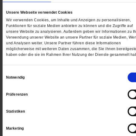
Unsere Webseite verwendet Cookies
Singen im Chor
Wir verwenden Cookies, um Inhalte und Anzeigen zu personalisieren,
»Viele fühlen sich wie auf ein Podest gehoben«
Funktionen für soziale Medien anbieten zu können und die Zugriffe auf
unsere Website zu analysieren. Außerdem geben wir Informationen zu Ih
Obwohl sie dachte, sie könne nicht singen, gründete L
Verwendung unserer Website an unsere Partner für soziale Medien, We
Röder einen Chor. Der begleitet Menschen in
und Analysen weiter. Unsere Partner führen diese Informationen
Übergangsphasen und Krisen.
/mehr
möglicherweise mit weiteren Daten zusammen, die Sie ihnen bereitgeste
haben oder die sie im Rahmen Ihrer Nutzung der Dienste gesammelt ha
von
Christin Lesker
Einwilligungsauswahl
Notwendig
Präferenzen
Statistiken
Marketing