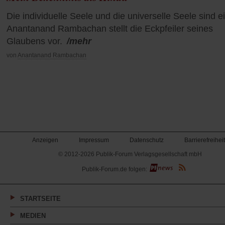
Die individuelle Seele und die universelle Seele sind e
Anantanand Rambachan stellt die Eckpfeiler seines
Glaubens vor.
/mehr
von
Anantanand Rambachan
Anzeigen
Impressum
Datenschutz
Barrierefreiheit
© 2012-2026 Publik-Forum Verlagsgesellschaft mbH
(Öffnet
Publik-Forum.de folgen:
in
einem
neuen
Tab)
STARTSEITE
MEDIEN