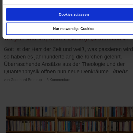
Cookies zulassen
Nur notwendige Cookies
Das große Rätsel Zeit
Wie frei sind wir, unsere Zukunft zu bestimmen?
Gott ist der Herr der Zeit und weiß, was passieren wird
so haben es jahrhundertelang die Kirchen gelehrt.
Überraschende Ansätze aus der Theologie und der
Quantenphysik öffnen nun neue Denkräume.
/mehr
von
Godehard Brüntrup
·
8 Kommentare