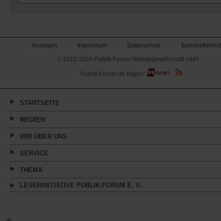
Anzeigen
Impressum
Datenschutz
Barrierefreiheit
© 2012-2026 Publik-Forum Verlagsgesellschaft mbH
(Öffnet
Publik-Forum.de folgen:
in
einem
neuen
Tab)
STARTSEITE
MEDIEN
WIR ÜBER UNS
SERVICE
THEMA
LESERINITIATIVE PUBLIK-FORUM E. V.