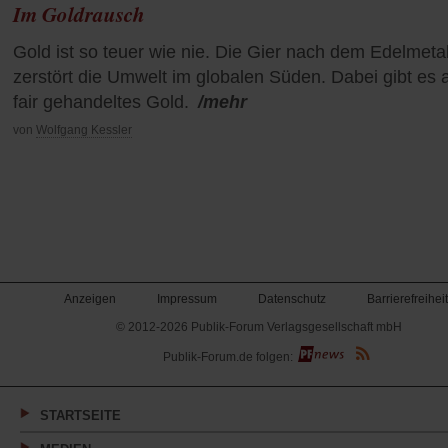
Im Goldrausch
Gold ist so teuer wie nie. Die Gier nach dem Edelmetal
zerstört die Umwelt im globalen Süden. Dabei gibt es 
fair gehandeltes Gold.
/mehr
von
Wolfgang Kessler
Anzeigen
Impressum
Datenschutz
Barrierefreiheit
© 2012-2026 Publik-Forum Verlagsgesellschaft mbH
(Öffnet
Publik-Forum.de folgen:
in
einem
neuen
Tab)
STARTSEITE