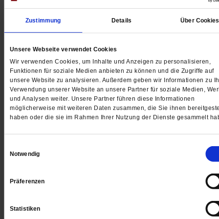
Zustimmung
Details
Über Cookie
Rainer Hagencord
Unsere Webseite verwendet Cookies
Der Münsteraner Priester, Biologe und Ethiker über di
Wir verwenden Cookies, um Inhalte und Anzeigen zu personalisieren,
zwei Arten, in die der Mensch »seine« Tiere einteilt: in
Funktionen für soziale Medien anbieten zu können und die Zugriffe auf
unsere Website zu analysieren. Außerdem geben wir Informationen zu Ih
verwöhnte und gegrillte.
/mehr
Verwendung unserer Website an unsere Partner für soziale Medien, We
und Analysen weiter. Unsere Partner führen diese Informationen
möglicherweise mit weiteren Daten zusammen, die Sie ihnen bereitgeste
haben oder die sie im Rahmen Ihrer Nutzung der Dienste gesammelt ha
Einwilligungsauswahl
Notwendig
Präferenzen
Statistiken