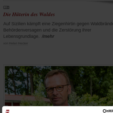
Die Hüterin des Waldes
Auf Sizilien kämpft eine Ziegenhirtin gegen Waldbränd
Behördenversagen und die Zerstörung ihrer
Lebensgrundlage.
/mehr
von
Helen Hecker