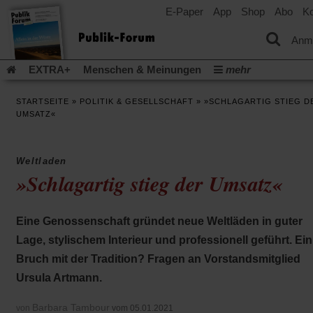
E-Paper
App
Shop
Abo
Ko
einem
neuen
Tab)
Anm
EXTRA+
Menschen & Meinungen
mehr
Religion & Kirchen
Politik & Gesellschaft
Leben & Kultur
STARTSEITE
»
POLITIK & GESELLSCHAFT
»
»SCHLAGARTIG STIEG D
Aufstehen & Handeln
Rezensionen
Publik-Forum Archiv
UMSATZ«
EXTRA
Edition
Dossier
Weisheitsletter
Spiritletter
Newsletter
Veranstaltungen
Wir über uns
Weltladen
Leserinitiative Publik-Forum e.V.
Die Erderwärmung stopp
»Schlagartig stieg der Umsatz«
(Öffnet
(Öffnet
Urlaub und Nichtstun
Gefährlicher Reichtum
Krieg in Naho
in
in
(Öffnet
Gleichberechtigung
Künstliche Intelligenz
Was gibt Hoffn
einem
einem
in
Eine Genossenschaft gründet neue Weltläden in guter
neuen
neuen
(Öffnet
(Öf
Krieg und Frieden
Gott neu denken
Krieg in der Ukraine
einem
Tab)
Tab)
in
in
Lage, stylischem Interieur und professionell geführt. Ein
neuen
Flucht und Migration
Video-Podcast »Veranstaltungen«
einem
ei
Tab)
Bruch mit der Tradition? Fragen an Vorstandsmitglied
neuen
ne
Podcast »Veranstaltungen«
Schriftgröße ändern:
Tab)
Ta
Ursula Artmann.
Barbara Tambour
von
vom 05.01.2021