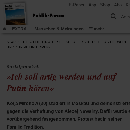
E-Paper
App
Shop
Abo
Ko
einem
neuen
Tab)
Anm
EXTRA+
Menschen & Meinungen
mehr
Religion & Kirchen
Politik & Gesellschaft
Leben & Kultur
STARTSEITE
»
POLITIK & GESELLSCHAFT
»
»ICH SOLL ARTIG WERD
Aufstehen & Handeln
Rezensionen
Publik-Forum Archiv
UND AUF PUTIN HÖREN«
EXTRA
Edition
Dossier
Weisheitsletter
Spiritletter
Newsletter
Veranstaltungen
Wir über uns
Sozialprotokoll
Leserinitiative Publik-Forum e.V.
Die Erderwärmung stopp
»Ich soll artig werden und auf
(Öffnet
(Öffnet
Urlaub und Nichtstun
Gefährlicher Reichtum
Krieg in Naho
in
in
Putin hören«
(Öffnet
Gleichberechtigung
Künstliche Intelligenz
Was gibt Hoffn
einem
einem
in
neuen
neuen
(Öffnet
(Öf
Krieg und Frieden
Gott neu denken
Krieg in der Ukraine
einem
Tab)
Tab)
in
in
neuen
Flucht und Migration
Video-Podcast »Veranstaltungen«
Kolja Mironow (20) studiert in Moskau und demonstriert
einem
ei
Tab)
neuen
ne
Podcast »Veranstaltungen«
Schriftgröße ändern:
gegen die Verhaftung von Alexej Nawalny. Dafür wurde 
Tab)
Ta
vorübergehend festgenommen. Protest hat in seiner
Familie Tradition.