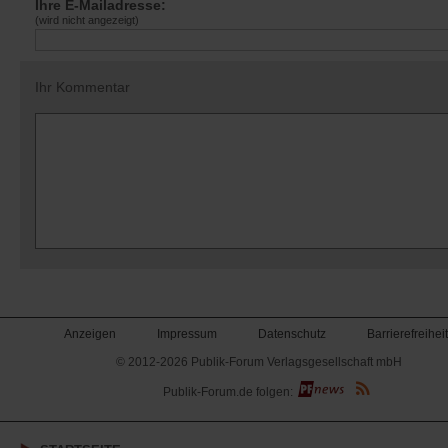
Ihre E-Mailadresse:
(wird nicht angezeigt)
Ihr Kommentar
Anzeigen
Impressum
Datenschutz
Barrierefreiheit
© 2012-2026 Publik-Forum Verlagsgesellschaft mbH
(Öffnet
Publik-Forum.de folgen:
in
einem
neuen
Tab)