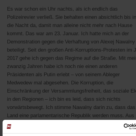
Es war schon ein Uhr nachts, als ich endlich das
Polizeirevier verließ. Sie behalten einen absichtlich bis i
die Nacht da, damit man alleine nicht mehr nach Hause
kommt. Das war am 23. Januar. Ich hatte mich an der
Demonstration gegen die Verhaftung von Alexej Nawalny
beteiligt. Seit den großen Anti-Korruptions-Protesten im 
2017 gehe ich gegen das Regime auf die Straße. Mit me
zwanzig Jahren habe ich noch nie einen anderen
Präsidenten als Putin erlebt – von seinem Ableger
Medwedew mal abgesehen. Die Korruption, die
Einschränkung der Versammlungsfreiheit, das soziale E
in den Regionen – ich bin es leid, dass sich nichts
vorwärtsbewegt. Ich stimme Nawalny darin zu, dass das
Land eine parlamentarische Republik werden muss. Aus
dem Staatsfernsehen sind oppositionelle Meinungen abe
gut wie verschwunden. Dort heißt es immer: Wenn Putin