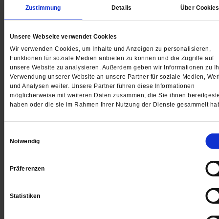
geht, dann wird alles schlecht. Junge Menschen mit
Zustimmung
Details
Über Cookie
liberalen Überzeugungen wie ich informieren sich deshal
nur noch über das Internet.
Unsere Webseite verwendet Cookies
Wir verwenden Cookies, um Inhalte und Anzeigen zu personalisieren,
Funktionen für soziale Medien anbieten zu können und die Zugriffe auf
unsere Website zu analysieren. Außerdem geben wir Informationen zu Ih
Verwendung unserer Website an unsere Partner für soziale Medien, We
Gedruckt + Digital
und Analysen weiter. Unsere Partner führen diese Informationen
möglicherweise mit weiteren Daten zusammen, die Sie ihnen bereitgeste
haben oder die sie im Rahmen Ihrer Nutzung der Dienste gesammelt ha
Einwilligungsauswahl
Jetzt für 5 € testen
Notwendig
Präferenzen
Statistiken