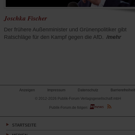
Joschka Fischer
Der frühere Außenminister und Grünenpolitiker gibt
Ratschläge für den Kampf gegen die AfD.
/mehr
Anzeigen
Impressum
Datenschutz
Barrierefreiheit
© 2012-2026 Publik-Forum Verlagsgesellschaft mbH
(Öffnet
Publik-Forum.de folgen:
in
einem
neuen
Tab)
STARTSEITE