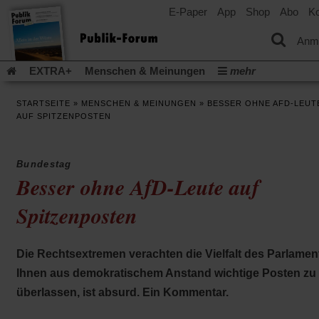
E-Paper
App
Shop
Abo
Ko
einem
neuen
Tab)
Anm
EXTRA+
Menschen & Meinungen
mehr
Religion & Kirchen
Politik & Gesellschaft
Leben & Kultur
STARTSEITE
»
MENSCHEN & MEINUNGEN
»
BESSER OHNE AFD-LEUT
Aufstehen & Handeln
Rezensionen
Publik-Forum Archiv
AUF SPITZENPOSTEN
EXTRA
Edition
Dossier
Weisheitsletter
Spiritletter
Newsletter
Veranstaltungen
Wir über uns
Bundestag
Leserinitiative Publik-Forum e.V.
Die Erderwärmung stopp
Besser ohne AfD-Leute auf
(Öffnet
(Öffnet
Urlaub und Nichtstun
Gefährlicher Reichtum
Krieg in Naho
in
in
Spitzenposten
(Öffnet
Gleichberechtigung
Künstliche Intelligenz
Was gibt Hoffn
einem
einem
in
neuen
neuen
(Öffnet
(Öf
Krieg und Frieden
Gott neu denken
Krieg in der Ukraine
einem
Tab)
Tab)
in
in
neuen
Flucht und Migration
Video-Podcast »Veranstaltungen«
Die Rechtsextremen verachten die Vielfalt des Parlamen
einem
ei
Tab)
neuen
ne
Podcast »Veranstaltungen«
Schriftgröße ändern:
Ihnen aus demokratischem Anstand wichtige Posten zu
Tab)
Ta
überlassen, ist absurd. Ein Kommentar.