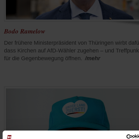
Bodo Ramelow
Der frühere Ministerpräsident von Thüringen wirbt dafü
dass Kirchen auf AfD-Wähler zugehen – und Treffpunk
für die Gegenbewegung öffnen.
/mehr