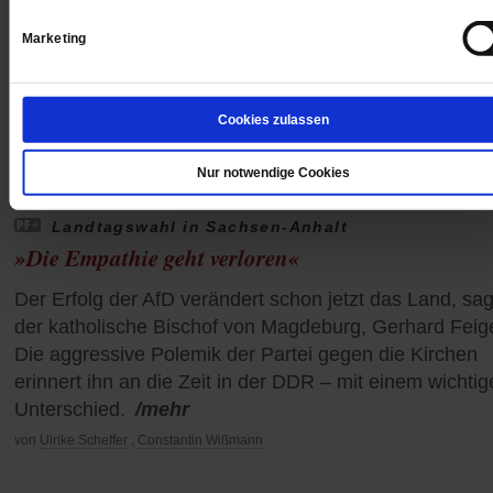
Marketing
Cookies zulassen
Nur notwendige Cookies
Landtagswahl in Sachsen-Anhalt
»Die Empathie geht verloren«
Der Erfolg der AfD verändert schon jetzt das Land, sag
der katholische Bischof von Magdeburg, Gerhard Feig
Die aggressive Polemik der Partei gegen die Kirchen
erinnert ihn an die Zeit in der DDR – mit einem wichti
Unterschied.
/mehr
von
Ulrike Scheffer
,
Constantin Wißmann