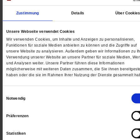
Zustimmung
Details
Über Cookie
Unsere Webseite verwendet Cookies
Vor der Wahl in Sachsen-Anhalt
Ein Land auf der Kippe
Wir verwenden Cookies, um Inhalte und Anzeigen zu personalisieren,
Funktionen für soziale Medien anbieten zu können und die Zugriffe auf
unsere Website zu analysieren. Außerdem geben wir Informationen zu Ih
Die AfD steht kurz vor der absoluten Mehrheit im
Verwendung unserer Website an unsere Partner für soziale Medien, We
Magdeburger Landtag. In vollen Sälen jubeln die Leut
und Analysen weiter. Unsere Partner führen diese Informationen
ihrem Spitzenkandidaten Ulrich Siegmund zu. Doch fü
möglicherweise mit weiteren Daten zusammen, die Sie ihnen bereitgeste
haben oder die sie im Rahmen Ihrer Nutzung der Dienste gesammelt ha
viele Menschen könnte ein Albtraum beginnen. Eine
Reportage.
/mehr
von
Ulrike Scheffer
,
Constantin Wißmann
·
5 Kommentare
Einwilligungsauswahl
Notwendig
Präferenzen
Statistiken