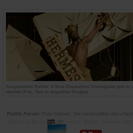
Kongolesische Rumba: In Nora Chipaumires Choreografie geht es
Identität (Foto: Tanz im August/Ian Douglas)
Publik-Forum:
Frau Sutinen, Sie veranstalten den »Tan
August« in Berlin. Was gibt es da: Ballett, Paartanz oder
Hip-Hop?