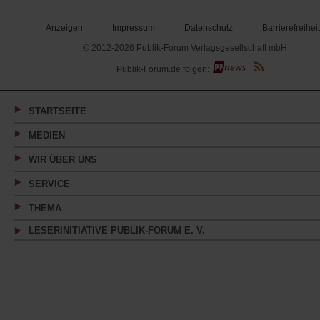
Anzeigen
Impressum
Datenschutz
Barrierefreiheit
© 2012-2026 Publik-Forum Verlagsgesellschaft mbH
(Öffnet
Publik-Forum.de folgen:
in
einem
neuen
Tab)
STARTSEITE
MEDIEN
WIR ÜBER UNS
SERVICE
THEMA
LESERINITIATIVE PUBLIK-FORUM E. V.