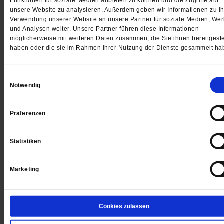
Funktionen für soziale Medien anbieten zu können und die Zugriffe auf
/mehr
unsere Website zu analysieren. Außerdem geben wir Informationen zu Ih
Verwendung unserer Website an unsere Partner für soziale Medien, We
und Analysen weiter. Unsere Partner führen diese Informationen
möglicherweise mit weiteren Daten zusammen, die Sie ihnen bereitgeste
haben oder die sie im Rahmen Ihrer Nutzung der Dienste gesammelt ha
Einwilligungsauswahl
Notwendig
Präferenzen
Statistiken
Marketing
Christian Stäblein
Cookies zulassen
Berliner Bischof »schwer schockiert« über Anschlag
mutmaßlich Rechtsextremer auf Wohnung eines Pfarre