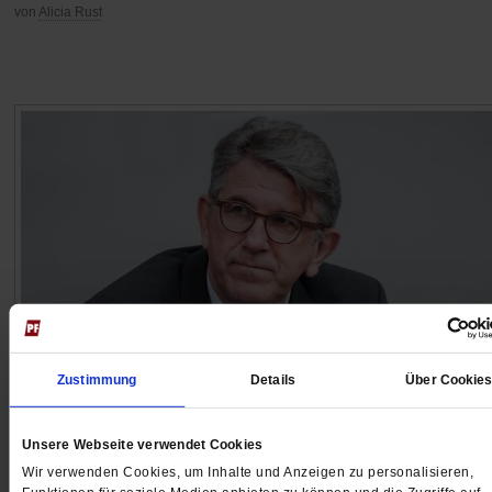
von
Alicia Rust
Zustimmung
Details
Über Cookie
Wolfram Weimer
Unsere Webseite verwendet Cookies
Berliner Buchhändlerinnen wehren sich erfolgreich ge
Wir verwenden Cookies, um Inhalte und Anzeigen zu personalisieren,
den Kulturminister, der sie »Extremisten« genannt hat.