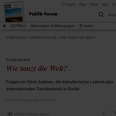
E-Paper
App
Shop
Abo
Ko
einem
neuen
Tab)
Anm
EXTRA+
Menschen & Meinungen
mehr
Religion & Kirchen
Politik & Gesellschaft
Leben & Kultur
STARTSEITE
»
LEBEN & KULTUR
»
WIE TANZT DIE WELT?
Aufstehen & Handeln
Rezensionen
Publik-Forum Archiv
EXTRA
Edition
Dossier
Weisheitsletter
Spiritletter
Newsletter
Veranstaltungen
Wir über uns
Vorgespräch
Leserinitiative Publik-Forum e.V.
Die Erderwärmung stopp
Wie tanzt die Welt?
(Öffnet
(Öffnet
Urlaub und Nichtstun
Gefährlicher Reichtum
Krieg in Naho
in
in
(Öffnet
Gleichberechtigung
Künstliche Intelligenz
Was gibt Hoffn
einem
einem
in
Fragen an Virve Sutinen, die künstlerische Leiterin des
neuen
neuen
(Öffnet
(Öf
Krieg und Frieden
Gott neu denken
Krieg in der Ukraine
einem
Tab)
Tab)
in
in
internationalen Tanzfestivals in Berlin
neuen
Flucht und Migration
Video-Podcast »Veranstaltungen«
einem
ei
Tab)
neuen
ne
Podcast »Veranstaltungen«
Schriftgröße ändern:
Viola Rüdele
von
vom 13.08.2019
Tab)
Ta
Artikel vorlesen lassen