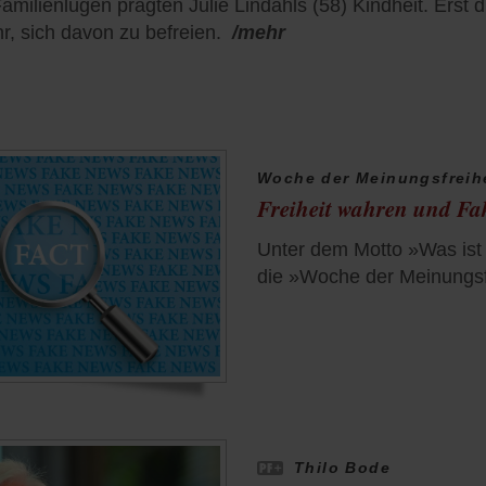
ilienlügen prägten Julie Lindahls (58) Kindheit. Erst d
hr, sich davon zu befreien.
/mehr
Woche der Meinungsfreih
Freiheit wahren und Fa
Unter dem Motto »Was ist
die »Woche der Meinungsfr
Thilo Bode