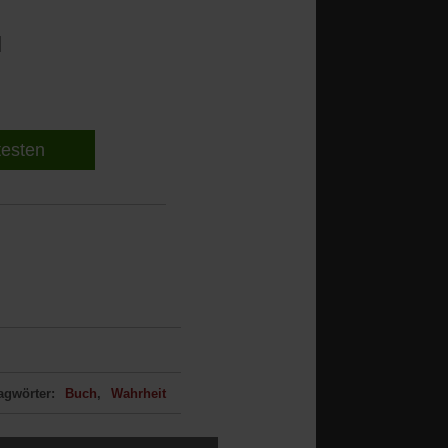
l
 testen
agwörter:
Buch
Wahrheit