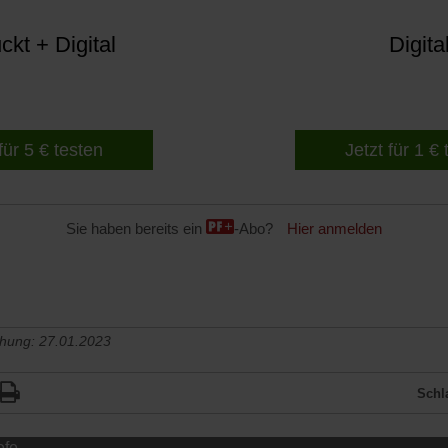
kt + Digital
Digita
für 5 € testen
Jetzt für 1 €
Sie haben bereits ein
-Abo?
Hier anmelden
chung: 27.01.2023
Schl
efe