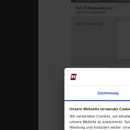
Ihre E-Mailadresse:
(wird nicht angezeigt)
Ihr Kommentar
Das könnte Sie au
Zustimmung
Unsere Webseite verwendet Cooki
Wir verwenden Cookies, um Inhalte 
unsere Website zu analysieren. Au
Werbung und Analysen weiter. Unse