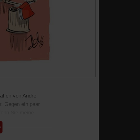
rafien von Andre
r. Gegen ein paar
 Wenn Sie meine