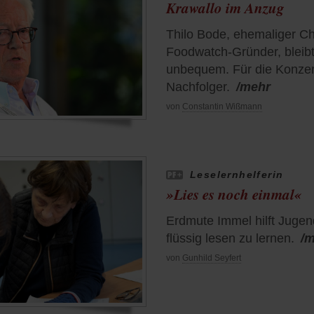
Krawallo im Anzug
Thilo Bode, ehemaliger C
Foodwatch-Gründer, bleibt
unbequem. Für die Konzer
Nachfolger.
/mehr
von
Constantin Wißmann
Leselernhelferin
»Lies es noch einmal«
Erdmute Immel hilft Jugen
flüssig lesen zu lernen.
/
von
Gunhild Seyfert