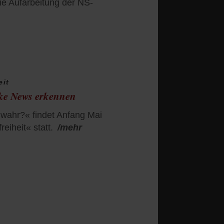
ie Aufarbeitung der NS-
eit
ke News erkennen
 wahr?« findet Anfang Mai
eiheit« statt.
/mehr