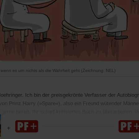
 wenn es um nichts als die Wahrheit geht (Zeichnung: NEL)
oehringer. Ich bin der preisgekrönte Verfasser der Autobiog
on Prinz Harry (»Spare«), also ein Freund wütender Männe
 gerne bereit, Ihr scharf kritisiertes Buch zu überarbeiten.
rd es trotzdem noch ein Erfolg.