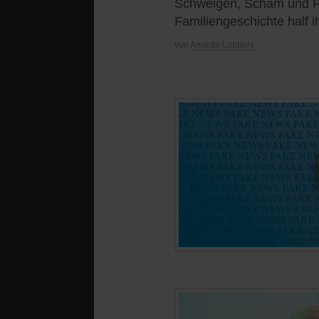
Schweigen, Scham und Fam
Familiengeschichte half i
von
Annette Lübbers