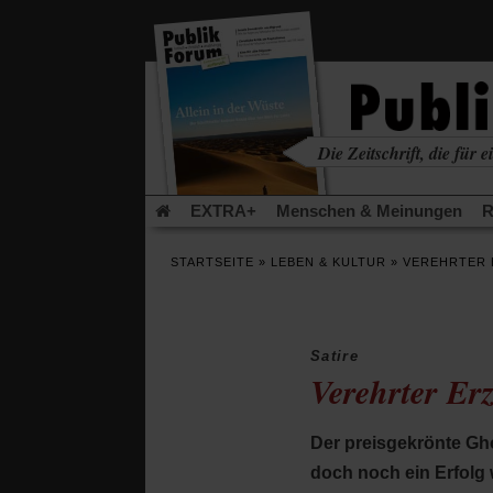
in
einem
neuen
Tab)
Die Zeitschrift, die für ei
kritisch • christlich • u
EXTRA+
Menschen & Meinungen
R
Rezensionen
Publik-Forum Archiv
EX
STARTSEITE
»
LEBEN & KULTUR
»
VEREHRTER 
Leserinitiative Publik-Forum e.V.
Urlaub
(Öffnet
(Öf
Was gibt Hoffnung?
Krieg und Frieden
in
in
einem
ei
Satire
neuen
ne
Schriftgröße ändern:
Verehrter Er
Tab)
Tab
Der preisgekrönte Gho
doch noch ein Erfolg w