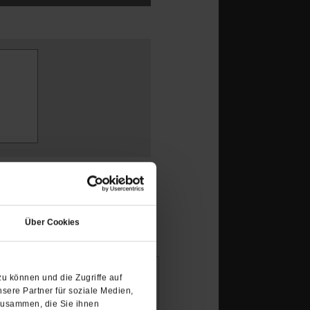
(Öffnet
in
Über Cookies
einem
neuen
Tab)
u können und die Zugriffe auf
sere Partner für soziale Medien,
zusammen, die Sie ihnen