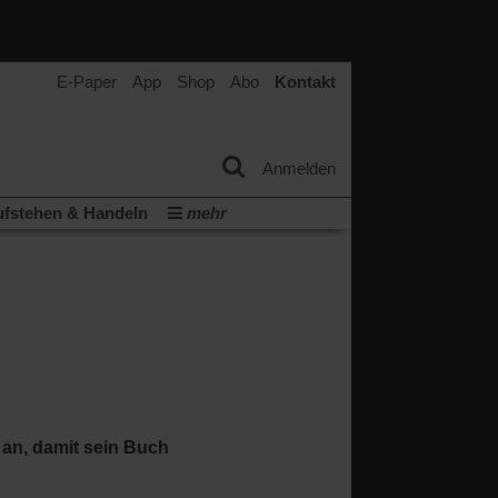
E-Paper
App
Shop
Abo
Kontakt
Anmelden
fstehen & Handeln
mehr
tter
Veranstaltungen
Wir über uns
t
(Öffnet
ichberechtigung
Künstliche Intelligenz
in
Video-Podcast »Veranstaltungen«
einem
neuen
Podcast »Veranstaltungen«
Tab)
 an, damit sein Buch