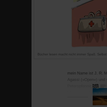
Bücher lesen macht nicht immer Spaß. Selbst
mein Name ist J. R. M
Agassi (»Open«) und v
Peterspfennige bin ich
Hinweise befolgen, wi