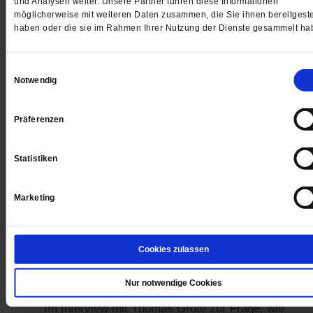
und Analysen weiter. Unsere Partner führen diese Informationen
möglicherweise mit weiteren Daten zusammen, die Sie ihnen bereitgeste
haben oder die sie im Rahmen Ihrer Nutzung der Dienste gesammelt ha
Kommentare und Leserbriefe
Einwilligungsauswahl
Ihre E-Mailadresse:
Notwendig
(wird nicht angezeigt)
Präferenzen
Ihr Kommentar
Statistiken
Marketing
Cookies zulassen
Nur notwendige Cookies
Beate Spengler-Kohlhammer
06.08.2021:
Im Interview mit Thomas Grote zur Frage, wie