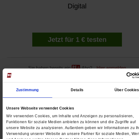
Digital
Jetzt für 1 € testen
Sie haben bereits ein
-Abo?
Hier anmelden
Zustimmung
Details
Über Cookie
Datum der Erstveröffentlichung: 09.07.2021
Unsere Webseite verwendet Cookies
Thomas Grote,
geboren 1983, ist Philosoph. Er arbeitet an der
Wir verwenden Cookies, um Inhalte und Anzeigen zu personalisieren,
Universität Tübingen im Exzellenzcluster »Maschinelles Lernen:
Funktionen für soziale Medien anbieten zu können und die Zugriffe auf
Neue Perspektiven für
unsere Website zu analysieren. Außerdem geben wir Informationen zu Ih
die Wissenschaft« und
Verwendung unserer Website an unsere Partner für soziale Medien, We
am Internationalen Zentrum für Ethik in den Wissenschaften (IZEW