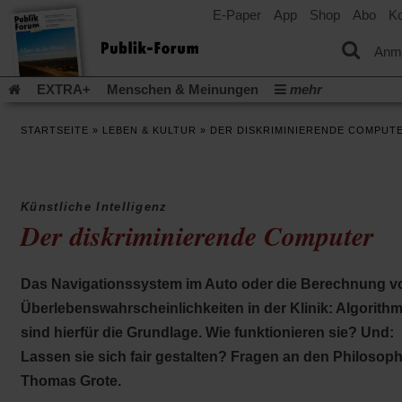
E-Paper
App
Shop
Abo
Ko
einem
neuen
Tab)
Anm
EXTRA+
Menschen & Meinungen
mehr
Religion & Kirchen
Politik & Gesellschaft
Leben & Kultur
STARTSEITE
»
LEBEN & KULTUR
»
DER DISKRIMINIERENDE COMPUT
Aufstehen & Handeln
Rezensionen
Publik-Forum Archiv
EXTRA
Edition
Dossier
Weisheitsletter
Spiritletter
Newsletter
Veranstaltungen
Wir über uns
Künstliche Intelligenz
Leserinitiative Publik-Forum e.V.
Die Erderwärmung stopp
Der diskriminierende Computer
(Öffnet
(Öffnet
Urlaub und Nichtstun
Gefährlicher Reichtum
Krieg in Naho
in
in
(Öffnet
Gleichberechtigung
Künstliche Intelligenz
Was gibt Hoffn
einem
einem
in
Das Navigationssystem im Auto oder die Berechnung v
neuen
neuen
(Öffnet
(Öf
Krieg und Frieden
Gott neu denken
Krieg in der Ukraine
einem
Tab)
Tab)
in
in
Überlebenswahrscheinlichkeiten in der Klinik: Algorith
neuen
Flucht und Migration
Video-Podcast »Veranstaltungen«
einem
ei
Tab)
sind hierfür die Grundlage. Wie funktionieren sie? Und:
neuen
ne
Podcast »Veranstaltungen«
Schriftgröße ändern:
Tab)
Ta
Lassen sie sich fair gestalten? Fragen an den Philosop
Thomas Grote.