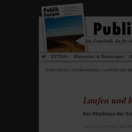
in
einem
neuen
Tab)
Die Zeitschrift, die für ei
kritisch • christlich • u
EXTRA+
Menschen & Meinungen
R
Rezensionen
Publik-Forum Archiv
EX
STARTSEITE
»
EXTRA 09/2015
»
LAUFEN UND B
Leserinitiative Publik-Forum e.V.
Die Er
Gleichberechtigung
Künstliche Intelligenz
Flucht und Migration
Video-Podcast »Ver
Laufen und b
Der Rhythmus der Schr
Frank Hofmann
von
vom 27