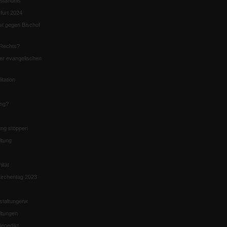
ständnis
furt 2024
st gegen Bischof
Rechts?
er evangelischen
itation
ung?
ng stoppen
ltung
nität
irchentag 2023
staltungen«
ltungen
enedikt