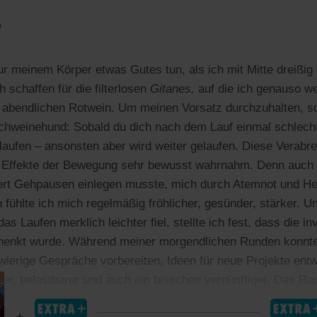
n
nur meinem Körper etwas Gutes tun, als ich mit Mitte dreißig
h schaffen für die filterlosen
Gitanes,
auf die ich genauso we
n abendlichen Rotwein. Um meinen Vorsatz durchzuhalten, sc
hweinehund: Sobald du dich nach dem Lauf einmal schlechte
 laufen – ansonsten aber wird weiter gelaufen. Diese Verabr
n Effekte der Bewegung sehr bewusst wahrnahm. Denn auch
iert Gehpausen einlegen musste, mich durch Atemnot und H
fühlte ich mich regelmäßig fröhlicher, gesünder, stärker. U
s Laufen merklich leichter fiel, stellte ich fest, dass die inv
enkt wurde. Während meiner morgendlichen Runden konnte
wierige Gespräche vorbereiten, Ideen für neue Projekte entwi
er, belastbarer und auch ein bisschen vernünftiger. Das Ra
ss ich seltener, aber bewusster.