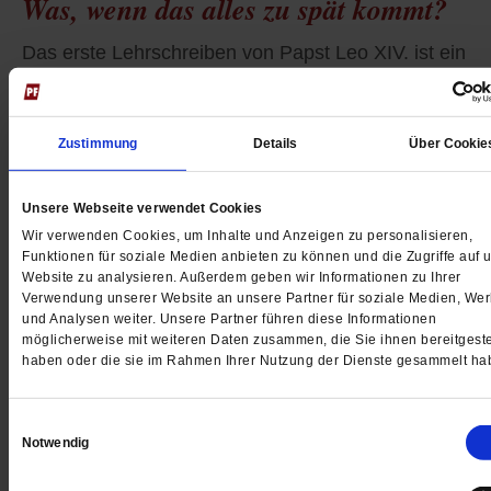
Was, wenn das alles zu spät kommt?
Das erste Lehrschreiben von Papst Leo XIV. ist ein
notwendiger Appell, das Menschliche im KI-Zeitalter 
bewahren. Aber wird es helfen gegen die Mächte, die
am Werk sind?
/mehr
Zustimmung
Details
Über Cookie
von
Matthias Drobinski
Unsere Webseite verwendet Cookies
Wir verwenden Cookies, um Inhalte und Anzeigen zu personalisieren,
Funktionen für soziale Medien anbieten zu können und die Zugriffe auf 
Website zu analysieren. Außerdem geben wir Informationen zu Ihrer
Verwendung unserer Website an unsere Partner für soziale Medien, We
und Analysen weiter. Unsere Partner führen diese Informationen
möglicherweise mit weiteren Daten zusammen, die Sie ihnen bereitgeste
haben oder die sie im Rahmen Ihrer Nutzung der Dienste gesammelt ha
Einwilligungsauswahl
Notwendig