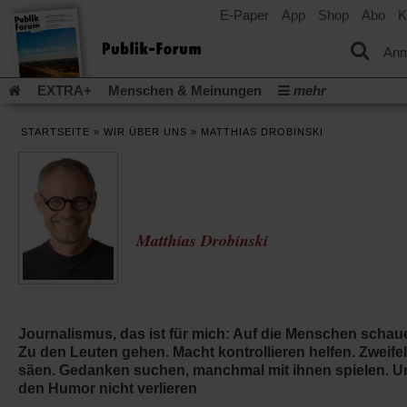
E-Paper
App
Shop
Abo
K
einem
neuen
Tab)
Anm
EXTRA+
Menschen & Meinungen
mehr
Religion & Kirchen
Politik & Gesellschaft
Leben & Kultur
STARTSEITE
»
WIR ÜBER UNS
»
MATTHIAS DROBINSKI
Aufstehen & Handeln
Rezensionen
Publik-Forum Archiv
EXTRA
Edition
Dossier
Weisheitsletter
Spiritletter
Newsletter
Veranstaltungen
Wir über uns
Leserinitiative Publik-Forum e.V.
Die Erderwärmung stopp
Matthias Drobinski
(Öffnet
(Öffnet
Urlaub und Nichtstun
Gefährlicher Reichtum
Krieg in Naho
in
in
(Öffnet
Gleichberechtigung
Künstliche Intelligenz
Was gibt Hoffn
einem
einem
in
neuen
neuen
(Öffnet
(Öf
Krieg und Frieden
Gott neu denken
Krieg in der Ukraine
einem
Tab)
Tab)
in
in
neuen
Flucht und Migration
Video-Podcast »Veranstaltungen«
einem
ei
Tab)
Journalismus, das ist für mich: Auf die Menschen schau
neuen
ne
Podcast »Veranstaltungen«
Schriftgröße ändern:
Zu den Leuten gehen. Macht kontrollieren helfen. Zweifel
Tab)
Ta
säen. Gedanken suchen, manchmal mit ihnen spielen. U
den Humor nicht verlieren