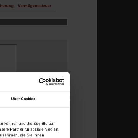
cherung
Vermögenssteuer
(Öffnet
in
Über Cookies
einem
neuen
e Auswahl der
Tab)
tig. Auch die
u können und die Zugriffe auf
sere Partner für soziale Medien,
rn degeneriert.
zusammen, die Sie ihnen