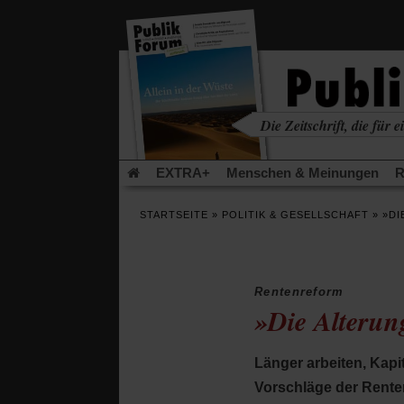
in
einem
neuen
Tab)
Die Zeitschrift, die für ei
kritisch • christlich • u
EXTRA+
Menschen & Meinungen
R
Rezensionen
Publik-Forum Archiv
EX
STARTSEITE
»
POLITIK & GESELLSCHAFT
»
»DI
Leserinitiative Publik-Forum e.V.
Die Er
Gleichberechtigung
Künstliche Intelligenz
Flucht und Migration
Video-Podcast »Ver
Rentenreform
»Die Alterung
Länger arbeiten, Kapi
Vorschläge der Renten