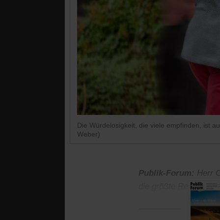
Die Würdelosigkeit, die viele empfinden, ist
Weber)
Publik-Forum:
Herr C
die größte Rentenrefor
einzahlen, später in R