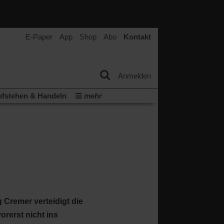
E-Paper
App
Shop
Abo
Kontakt
Anmelden
fstehen & Handeln
mehr
tter
Veranstaltungen
Wir über uns
(Öffnet
(Öffnet
ichtum
Krieg in Nahost
in
in
(Öffnet
Krieg in der Ukraine
einem
einem
in
neuen
neuen
ern:
einem
Tab)
Tab)
neuen
Tab)
 Cremer verteidigt die
rerst nicht ins