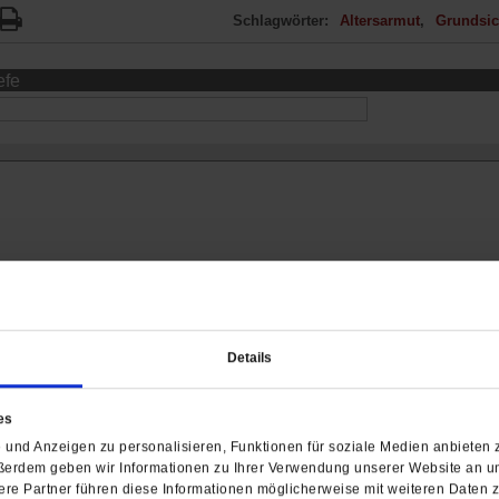
Schlagwörter:
Altersarmut
Grundsi
efe
Details
, 14:44 Uhr:
Realitätsnähe der Antworten im Interview bestätigen, das di
es
ission sehr gelungen ist. Mehr Empirie in der Politik ist nö
und Anzeigen zu personalisieren, Funktionen für soziale Medien anbieten z
ßerdem geben wir Informationen zu Ihrer Verwendung unserer Website an un
entensystem ist zu einer Kakophonie von Interessenvertrete
re Partner führen diese Informationen möglicherweise mit weiteren Daten 