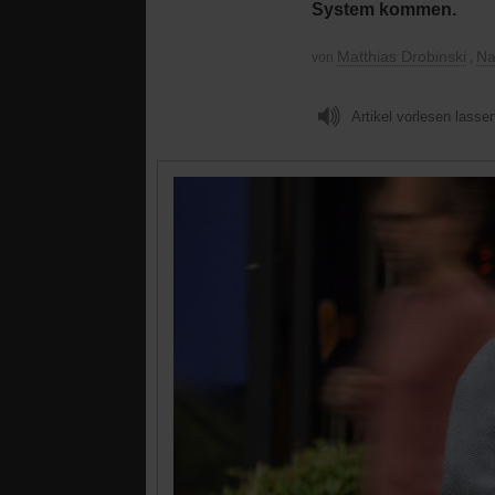
System kommen.
Matthias Drobinski
Na
von
,
Artikel vorlesen lasse