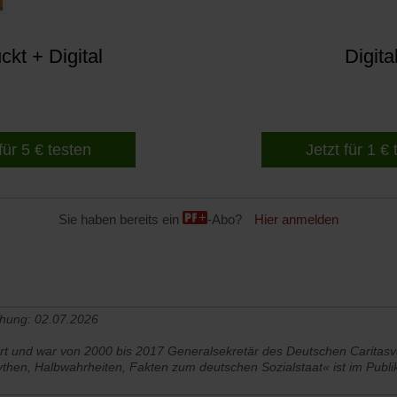
kt + Digital
Digita
für 5 € testen
Jetzt für 1 €
Sie haben bereits ein
-Abo?
Hier anmelden
chung: 02.07.2026
irt und war von 2000 bis 2017 Generalsekretär des Deutschen Caritas
then, Halbwahrheiten, Fakten zum deutschen Sozialstaat« ist im Publi