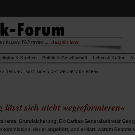
ne bessere Welt streitet ...
Ausgabe lesen
nabhängig
zur aktuellen Ausgabe
eligion & Kirchen
Politik & Gesellschaft
Leben & Kultur
Au
TRA
Edition
Dossier
Weisheitsletter
Spiritletter
Newsle
E ALTERUNG LÄSST SICH NICHT WEGREFORMIEREN«
(Öffnet
(Öffnet
derwärmung stoppen
Urlaub und Nichtstun
Gefährlicher Re
in
in
(Öffnet
(Öffnet
(Öffnet
Was gibt Hoffnung?
Krieg und Frieden
Gott neu denken
einem
einem
in
in
in
neuen
neuen
anstaltungen«
Podcast »Veranstaltungen«
Schriftgröße änd
einem
einem
einem
Tab)
Tab)
neuen
neuen
neuen
 lässt sich nicht wegreformieren«
Tab)
Tab)
Tab)
talrente, Grundsicherung: Ex-Caritas-Generalsekretär Georg
kommission, der er angehört, und erklärt, warum Beamte vo