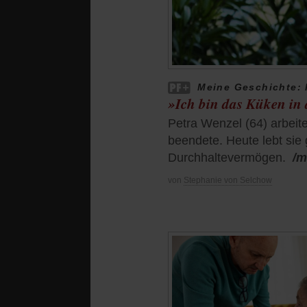
Meine Geschichte: 
»Ich bin das Küken in
Petra Wenzel (64) arbeite
beendete. Heute lebt sie
Durchhaltevermögen.
/m
von
Stephanie von Selchow