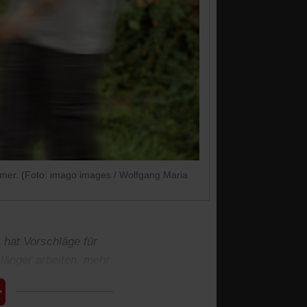
remer. (Foto: imago images / Wolfgang Maria
 hat Vorschläge für
 länger arbeiten, mehr