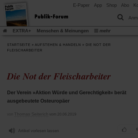
E-Paper
App
Shop
Abo
Ko
einem
neuen
Tab)
Anm
EXTRA+
Menschen & Meinungen
mehr
Religion & Kirchen
Politik & Gesellschaft
Leben & Kultur
STARTSEITE
»
AUFSTEHEN & HANDELN
»
DIE NOT DER
Aufstehen & Handeln
Rezensionen
Publik-Forum Archiv
FLEISCHARBEITER
EXTRA
Edition
Dossier
Weisheitsletter
Spiritletter
Newsletter
Veranstaltungen
Wir über uns
Die Not der Fleischarbeiter
Leserinitiative Publik-Forum e.V.
Die Erderwärmung stopp
(Öffnet
(Öffnet
Urlaub und Nichtstun
Gefährlicher Reichtum
Krieg in Naho
in
in
(Öffnet
Gleichberechtigung
Künstliche Intelligenz
Was gibt Hoffn
Der Verein »Aktion Würde und Gerechtigkeit« berät
einem
einem
in
neuen
neuen
(Öffnet
(Öf
Krieg und Frieden
Gott neu denken
Krieg in der Ukraine
ausgebeutete Osteuropäer
einem
Tab)
Tab)
in
in
neuen
Flucht und Migration
Video-Podcast »Veranstaltungen«
einem
ei
Tab)
Thomas Seiterich
von
vom 20.06.2019
neuen
ne
Podcast »Veranstaltungen«
Schriftgröße ändern:
Tab)
Ta
Artikel vorlesen lassen