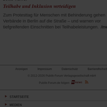
Teilhabe und Inklusion verteidigen
Zum Protesttag für Menschen mit Behinderung gehen
Verbände in Berlin auf die Straße – und warnen vor
tiefgreifenden Einschnitten bei Teilhabeleistungen.
/m
Anzeigen
Impressum
Datenschutz
Barrierefreiheit
© 2012-2026 Publik-Forum Verlagsgesellschaft mbH
(Öffnet
Publik-Forum.de folgen:
in
einem
neuen
Tab)
STARTSEITE
MEDIEN