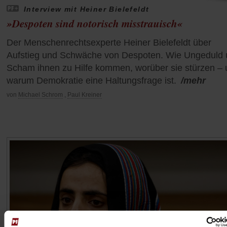
Interview mit Heiner Bielefeldt
»Despoten sind notorisch misstrauisch«
Der Menschenrechtsexperte Heiner Bielefeldt über
Aufstieg und Schwäche von Despoten. Wie Ungeduld
Scham ihnen zu Hilfe kommen, worüber sie stürzen –
warum Demokratie eine Haltungsfrage ist.
/mehr
von
Michael Schrom
,
Paul Kreiner