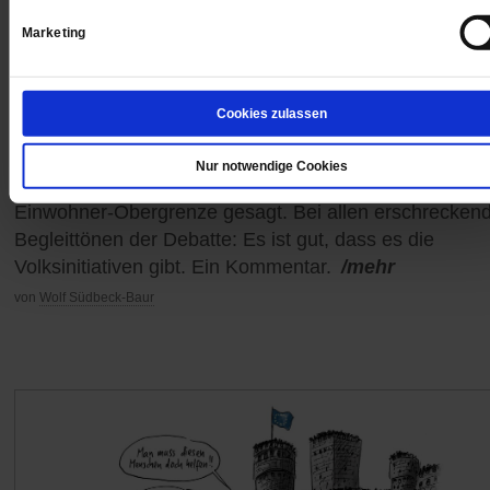
Marketing
Direkte Demokratie
Cookies zulassen
Lob der Volksinitiative
Nur notwendige Cookies
Die Schweizer haben »nein« zur Zehn-Millionen-
Einwohner-Obergrenze gesagt. Bei allen erschrecken
Begleittönen der Debatte: Es ist gut, dass es die
Volksinitiativen gibt. Ein Kommentar.
/mehr
von
Wolf Südbeck-Baur