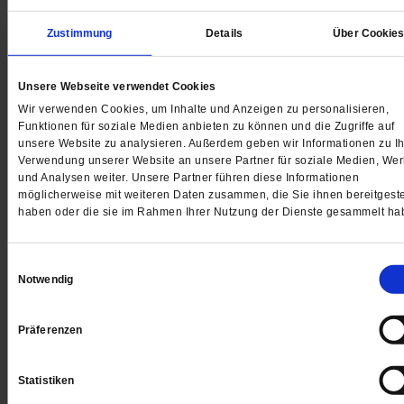
Zustimmung
Details
Über Cookie
Mahrang Baloch
Unsere Webseite verwendet Cookies
Wir verwenden Cookies, um Inhalte und Anzeigen zu personalisieren,
Pakistans bekannte Menschenrechtsaktivistin wurde
Funktionen für soziale Medien anbieten zu können und die Zugriffe auf
unsere Website zu analysieren. Außerdem geben wir Informationen zu Ih
wegen angeblichem Terrorismus zu lebenslanger Haft
Verwendung unserer Website an unsere Partner für soziale Medien, We
verurteilt.
/mehr
und Analysen weiter. Unsere Partner führen diese Informationen
möglicherweise mit weiteren Daten zusammen, die Sie ihnen bereitgeste
haben oder die sie im Rahmen Ihrer Nutzung der Dienste gesammelt ha
Einwilligungsauswahl
Notwendig
Präferenzen
Statistiken