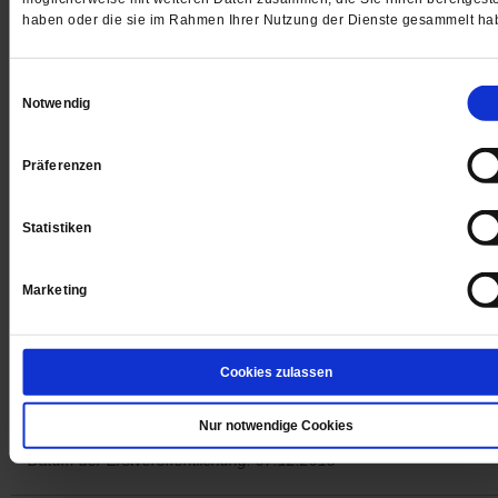
haben oder die sie im Rahmen Ihrer Nutzung der Dienste gesammelt ha
Einwilligungsauswahl
Notwendig
Digital
Präferenzen
Jetzt für 1 € testen
Statistiken
Marketing
Sie haben bereits ein
-Abo?
Hier anmelden
Cookies zulassen
Nur notwendige Cookies
Datum der Erstveröffentlichung: 07.12.2018