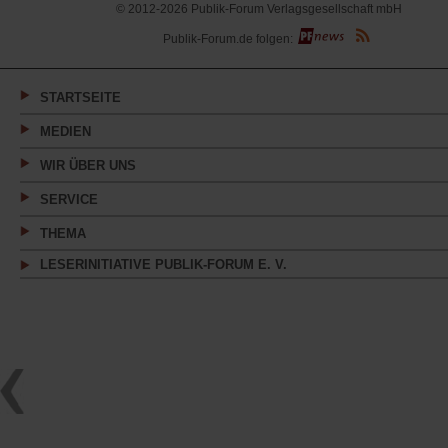
© 2012-2026 Publik-Forum Verlagsgesellschaft mbH
(Öffnet
Publik-Forum.de folgen:
in
einem
neuen
Tab)
STARTSEITE
MEDIEN
WIR ÜBER UNS
SERVICE
THEMA
LESERINITIATIVE PUBLIK-FORUM E. V.