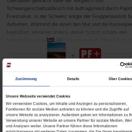
Überlaufen gebracht habe der Vergleich von
Schwangerschaftsabbruch mit Auftragsmord durch Paps
Franziskus. In der Schweiz sorgte der Gruppenaustritt fü
Aufsehen. Während die einen den Mut und die Konseque
begrüßten, erklärten andere, dieser Schritt schade den
kantonalkirchlichen Strukturen der katholischen Kirche i
der Schweiz, die ein »Korrektiv zum Klerikalismus« seie
Gedruckt + Digital
Zustimmung
Details
Über Cookie
Unsere Webseite verwendet Cookies
Wir verwenden Cookies, um Inhalte und Anzeigen zu personalisieren,
Jetzt für 5 € testen
Funktionen für soziale Medien anbieten zu können und die Zugriffe auf
unsere Website zu analysieren. Außerdem geben wir Informationen zu Ih
Verwendung unserer Website an unsere Partner für soziale Medien, We
und Analysen weiter. Unsere Partner führen diese Informationen
möglicherweise mit weiteren Daten zusammen, die Sie ihnen bereitgeste