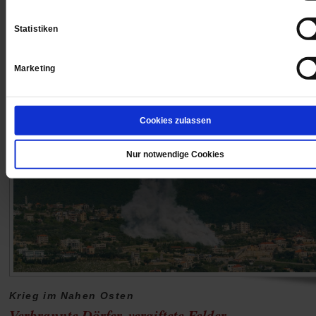
nordirischer Bischof sieht in den rassistischen
Ausschreitungen auch Nachwirkungen des alten religi
Statistiken
Konflikts.
/mehr
Marketing
Cookies zulassen
Nur notwendige Cookies
Krieg im Nahen Osten
Verbrannte Dörfer, vergiftete Felder