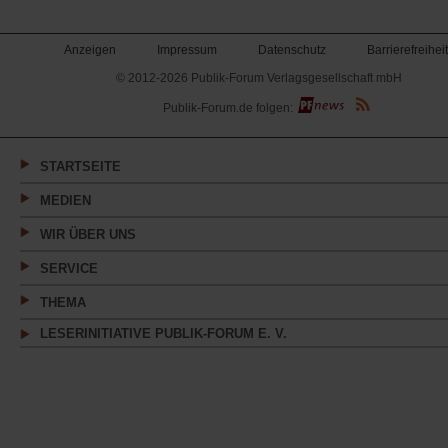
Anzeigen
Impressum
Datenschutz
Barrierefreiheit
© 2012-2026 Publik-Forum Verlagsgesellschaft mbH
(Öffnet
Publik-Forum.de folgen:
in
einem
neuen
Tab)
STARTSEITE
MEDIEN
WIR ÜBER UNS
SERVICE
THEMA
LESERINITIATIVE PUBLIK-FORUM E. V.