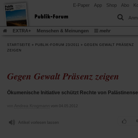
E-Paper
App
Shop
Abo
Ko
einem
neuen
Tab)
Anm
EXTRA+
Menschen & Meinungen
mehr
Religion & Kirchen
Politik & Gesellschaft
Leben & Kultur
STARTSEITE
»
PUBLIK-FORUM 23/2011
»
GEGEN GEWALT PRÄSENZ
Aufstehen & Handeln
Rezensionen
Publik-Forum Archiv
ZEIGEN
EXTRA
Edition
Dossier
Weisheitsletter
Spiritletter
Newsletter
Veranstaltungen
Wir über uns
Gegen Gewalt Präsenz zeigen
Leserinitiative Publik-Forum e.V.
Die Erderwärmung stopp
(Öffnet
(Öffnet
Urlaub und Nichtstun
Gefährlicher Reichtum
Krieg in Naho
in
in
(Öffnet
Gleichberechtigung
Künstliche Intelligenz
Was gibt Hoffn
Ökumenische Initiative schützt Rechte von Palästinens
einem
einem
in
neuen
neuen
(Öffnet
(Öf
Krieg und Frieden
Gott neu denken
Krieg in der Ukraine
einem
Tab)
Tab)
in
in
Andrea Krogmann
von
vom 04.05.2012
neuen
Flucht und Migration
Video-Podcast »Veranstaltungen«
einem
ei
Tab)
neuen
ne
Podcast »Veranstaltungen«
Schriftgröße ändern:
Tab)
Ta
Artikel vorlesen lassen