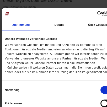
dieser Mythos über die USA?
/mehr
von
Constantin Wißmann
Zustimmung
Details
Über Cookie
Unsere Webseite verwendet Cookies
Wir verwenden Cookies, um Inhalte und Anzeigen zu personalisieren,
Funktionen für soziale Medien anbieten zu können und die Zugriffe auf
unsere Website zu analysieren. Außerdem geben wir Informationen zu Ih
Verwendung unserer Website an unsere Partner für soziale Medien, We
und Analysen weiter. Unsere Partner führen diese Informationen
möglicherweise mit weiteren Daten zusammen, die Sie ihnen bereitgeste
haben oder die sie im Rahmen Ihrer Nutzung der Dienste gesammelt ha
Einwilligungsauswahl
Notwendig
Donal McKeown
In Belfast brennen wieder Autos und Häuser. Ein
Präferenzen