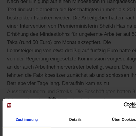
Nach der Einigung auf einen Mindestlohn in Bangladesc
Textilindustrie arbeiten die Beschäftigten in mehr als 200
bestreikten Fabriken wieder. Die Arbeitgeber hatten nach
einer Intervention von Premierministerin Sheikh Hasina 
Erhöhung des Mindestlohns für ungelernte Arbeiter auf 5
Taka (rund 50 Euro) pro Monat akzeptiert. Die
Lohnsteigerung von etwa dreißig auf fünfzig Euro hatte e
von der Regierung eingesetzte Kommission vorgeschlag
an der auch Arbeitnehmervertreter beteiligt waren. Dies
lehnten die Fabrikbesitzer zunächst ab und schlossen ih
Betriebe vier Tage lang. Daraufhin kam es zu
Ausschreitungen und Streiks. Die Beschäftigten hatten 8
Taka (77 Euro) gefordert. In der Textilindustrie von
Bangladesch arbeiten vier Millionen Beschäftigte.
Zustimmung
Details
Über Cookie