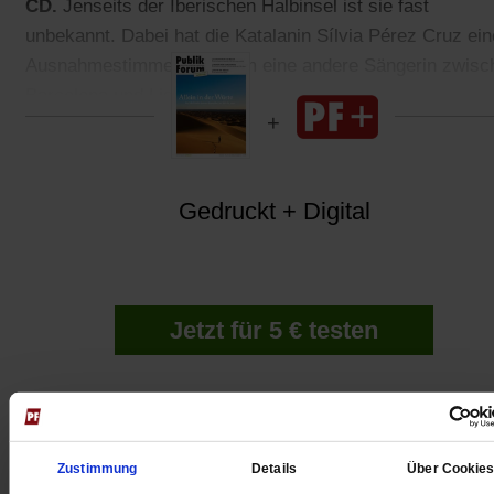
CD.
Jenseits der Iberischen Halbinsel ist sie fast
unbekannt. Dabei hat die Katalanin Sílvia Pérez Cruz ein
Ausnahmestimme wie kaum eine andere Sängerin zwisc
Barcelona und Lissabon.
Gedruckt + Digital
Jetzt für 5 € testen
Zustimmung
Details
Über Cookie