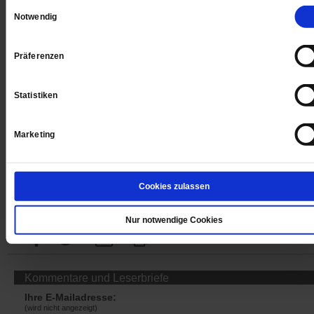
Einwilligungsauswahl
Notwendig
Präferenzen
Jetzt für 1 € testen
Statistiken
Sie haben bereits ein
-Abo?
Hier anmelden
Marketing
Cookies zulassen
Datum der Erstveröffentlichung: 04.10.2019
Nur notwendige Cookies
Kommentare und Leserbriefe
Ihre E-Mailadresse:
(wird nicht angezeigt)