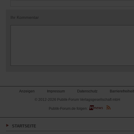
Ihr Kommentar
Anzeigen
Impressum
Datenschutz
Barrierefreiheit
© 2012-2026 Publik-Forum Verlagsgesellschaft mbH
(Öffnet
Publik-Forum.de folgen:
in
einem
neuen
Tab)
STARTSEITE