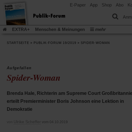
E-Paper
App
Shop
Abo
Ko
einem
neuen
Tab)
Anm
EXTRA+
Menschen & Meinungen
mehr
Religion & Kirchen
Politik & Gesellschaft
Leben & Kultur
STARTSEITE
»
PUBLIK-FORUM 19/2019
»
SPIDER-WOMAN
Aufstehen & Handeln
Rezensionen
Publik-Forum Archiv
EXTRA
Edition
Dossier
Weisheitsletter
Spiritletter
Newsletter
Veranstaltungen
Wir über uns
Aufgefallen
Leserinitiative Publik-Forum e.V.
Die Erderwärmung stopp
Spider-Woman
(Öffnet
(Öffnet
Urlaub und Nichtstun
Gefährlicher Reichtum
Krieg in Naho
in
in
(Öffnet
Gleichberechtigung
Künstliche Intelligenz
Was gibt Hoffn
einem
einem
in
Brenda Hale, Richterin am Supreme Court Großbritanni
neuen
neuen
(Öffnet
(Öf
Krieg und Frieden
Gott neu denken
Krieg in der Ukraine
einem
Tab)
Tab)
in
in
erteilt Premierminister Boris Johnson eine Lektion in
neuen
Flucht und Migration
Video-Podcast »Veranstaltungen«
einem
ei
Tab)
Demokratie
neuen
ne
Podcast »Veranstaltungen«
Schriftgröße ändern:
Tab)
Ta
Ulrike Scheffer
von
vom 04.10.2019