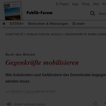
E-Paper
App
Shop
Abo
Ko
einem
neuen
Tab)
Anm
EXTRA+
Menschen & Meinungen
mehr
Religion & Kirchen
Politik & Gesellschaft
Leben & Kultur
STARTSEITE
»
PUBLIK-FORUM 19/2019
»
GEGENKRÄFTE MOBILISIER
Aufstehen & Handeln
Rezensionen
Publik-Forum Archiv
EXTRA
Edition
Dossier
Weisheitsletter
Spiritletter
Newsletter
Veranstaltungen
Wir über uns
Buch des Monats
Leserinitiative Publik-Forum e.V.
Die Erderwärmung stopp
Gegenkräfte mobilisieren
(Öffnet
(Öffnet
Urlaub und Nichtstun
Gefährlicher Reichtum
Krieg in Naho
in
in
(Öffnet
Gleichberechtigung
Künstliche Intelligenz
Was gibt Hoffn
einem
einem
in
Wie Autokraten und Gefährdern der Demokratie begegn
neuen
neuen
(Öffnet
(Öf
Krieg und Frieden
Gott neu denken
Krieg in der Ukraine
einem
Tab)
Tab)
in
in
werden muss
neuen
Flucht und Migration
Video-Podcast »Veranstaltungen«
einem
ei
Tab)
neuen
ne
Podcast »Veranstaltungen«
Schriftgröße ändern:
Norbert Copray
von
vom 04.10.2019
Tab)
Ta
Artikel vorlesen lassen