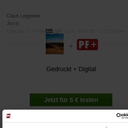
Claus Leggewie
Jetzt!
Opposition, Protest, Widerstand. KiWi 1679. 222 Seiten.
€
Gedruckt + Digital
Jetzt für 5 € testen