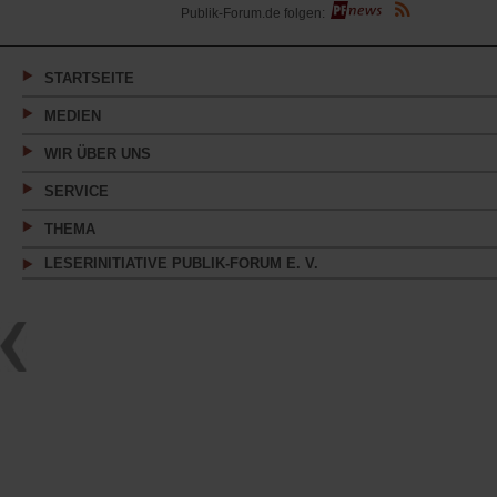
(Öffnet
Publik-Forum.de folgen:
in
einem
neuen
Tab)
STARTSEITE
MEDIEN
WIR ÜBER UNS
SERVICE
THEMA
LESERINITIATIVE PUBLIK-FORUM E. V.