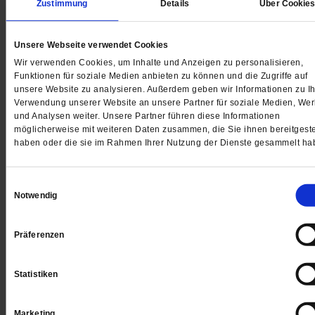
Zustimmung
Details
Über Cookie
Unsere Webseite verwendet Cookies
Digital
Wir verwenden Cookies, um Inhalte und Anzeigen zu personalisieren,
Funktionen für soziale Medien anbieten zu können und die Zugriffe auf
unsere Website zu analysieren. Außerdem geben wir Informationen zu Ih
Verwendung unserer Website an unsere Partner für soziale Medien, We
und Analysen weiter. Unsere Partner führen diese Informationen
Jetzt für 1 € testen
möglicherweise mit weiteren Daten zusammen, die Sie ihnen bereitgeste
haben oder die sie im Rahmen Ihrer Nutzung der Dienste gesammelt ha
Einwilligungsauswahl
Sie haben bereits ein
-Abo?
Hier anmelden
Notwendig
Präferenzen
Datum der Erstveröffentlichung: 04.10.2019
Statistiken
Marketing