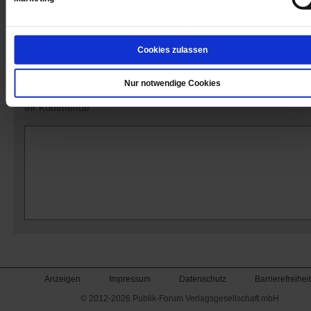
Kommentare und Leserbriefe
Cookies zulassen
Ihre E-Mailadresse:
(wird nicht angezeigt)
Nur notwendige Cookies
Ihr Kommentar
Anzeigen
Impressum
Datenschutz
Barrierefreiheit
© 2012-2026 Publik-Forum Verlagsgesellschaft mbH