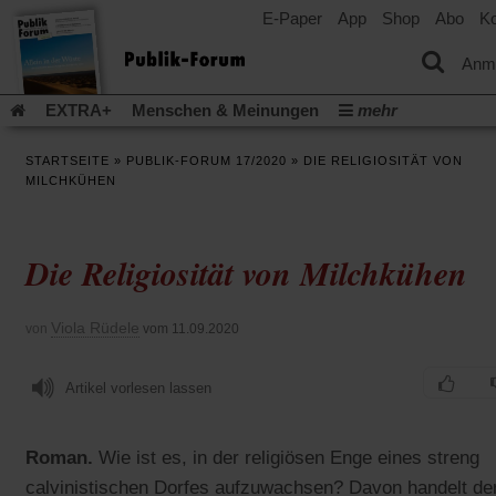
E-Paper
App
Shop
Abo
Ko
einem
neuen
Tab)
Anm
EXTRA+
Menschen & Meinungen
mehr
Religion & Kirchen
Politik & Gesellschaft
Leben & Kultur
STARTSEITE
»
PUBLIK-FORUM 17/2020
»
DIE RELIGIOSITÄT VON
Aufstehen & Handeln
Rezensionen
Publik-Forum Archiv
MILCHKÜHEN
EXTRA
Edition
Dossier
Weisheitsletter
Spiritletter
Newsletter
Veranstaltungen
Wir über uns
Die Religiosität von Milchkühen
Leserinitiative Publik-Forum e.V.
Die Erderwärmung stopp
(Öffnet
(Öffnet
Urlaub und Nichtstun
Gefährlicher Reichtum
Krieg in Naho
in
in
(Öffnet
Gleichberechtigung
Künstliche Intelligenz
Was gibt Hoffn
Viola Rüdele
von
vom 11.09.2020
einem
einem
in
neuen
neuen
(Öffnet
(Öf
Krieg und Frieden
Gott neu denken
Krieg in der Ukraine
einem
Tab)
Tab)
in
in
neuen
Flucht und Migration
Artikel vorlesen lassen
Video-Podcast »Veranstaltungen«
einem
ei
Tab)
neuen
ne
Podcast »Veranstaltungen«
Schriftgröße ändern:
Tab)
Ta
Roman.
Wie ist es, in der religiösen Enge eines streng
calvinistischen Dorfes aufzuwachsen? Davon handelt de