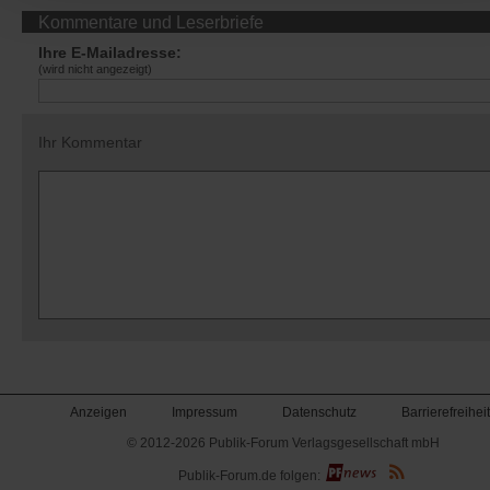
Kommentare und Leserbriefe
Ihre E-Mailadresse:
(wird nicht angezeigt)
Ihr Kommentar
Anzeigen
Impressum
Datenschutz
Barrierefreiheit
© 2012-2026 Publik-Forum Verlagsgesellschaft mbH
(Öffnet
Publik-Forum.de folgen:
in