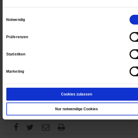
Digital
Einwilligungsauswahl
Notwendig
Präferenzen
Jetzt für 1 € testen
Statistiken
Marketing
Sie haben bereits ein
-Abo?
Hier anmelden
Cookies zulassen
Nur notwendige Cookies
Datum der Erstveröffentlichung: 11.09.2020