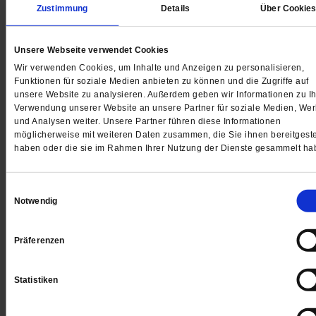
Zustimmung
Details
Über Cookie
Unsere Webseite verwendet Cookies
Digital
Wir verwenden Cookies, um Inhalte und Anzeigen zu personalisieren,
Funktionen für soziale Medien anbieten zu können und die Zugriffe auf
unsere Website zu analysieren. Außerdem geben wir Informationen zu Ih
Verwendung unserer Website an unsere Partner für soziale Medien, We
und Analysen weiter. Unsere Partner führen diese Informationen
möglicherweise mit weiteren Daten zusammen, die Sie ihnen bereitgeste
Jetzt für 1 € testen
haben oder die sie im Rahmen Ihrer Nutzung der Dienste gesammelt ha
Einwilligungsauswahl
Notwendig
Sie haben bereits ein
-Abo?
Hier anmelden
Präferenzen
Statistiken
Datum der Erstveröffentlichung: 31.07.2020