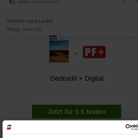
Artikel vorlesen lassen
Wiebke-Lena Laufer
Wege zum Ich
Klar, selbstbestimmt & kraftvoll leben. Kamphausen Med
290 Seiten. 20 €
Gedruckt + Digital
Jetzt für 5 € testen