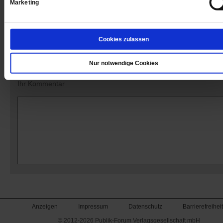
Marketing
Kommentare und Leserbriefe
Cookies zulassen
Ihre E-Mailadresse:
(wird nicht angezeigt)
Nur notwendige Cookies
Ihr Kommentar
Anzeigen
Impressum
Datenschutz
Barrierefreiheit
© 2012-2026 Publik-Forum Verlagsgesellschaft mbH