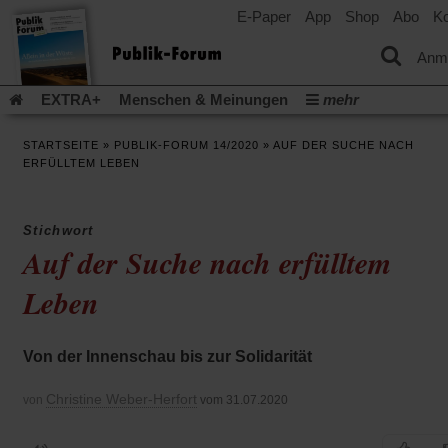
E-Paper
App
Shop
Abo
Ko
einem
neuen
Tab)
Anm
EXTRA+
Menschen & Meinungen
mehr
Religion & Kirchen
Politik & Gesellschaft
Leben & Kultur
STARTSEITE
»
PUBLIK-FORUM 14/2020
»
AUF DER SUCHE NACH
Aufstehen & Handeln
Rezensionen
Publik-Forum Archiv
ERFÜLLTEM LEBEN
EXTRA
Edition
Dossier
Weisheitsletter
Spiritletter
Newsletter
Veranstaltungen
Wir über uns
Stichwort
Leserinitiative Publik-Forum e.V.
Die Erderwärmung stopp
Auf der Suche nach erfülltem
(Öffnet
(Öffnet
Urlaub und Nichtstun
Gefährlicher Reichtum
Krieg in Naho
in
in
Leben
(Öffnet
Gleichberechtigung
Künstliche Intelligenz
Was gibt Hoffn
einem
einem
in
neuen
neuen
(Öffnet
(Öf
Krieg und Frieden
Gott neu denken
Krieg in der Ukraine
einem
Tab)
Tab)
in
in
neuen
Flucht und Migration
Video-Podcast »Veranstaltungen«
Von der Innenschau bis zur Solidarität
einem
ei
Tab)
neuen
ne
Podcast »Veranstaltungen«
Schriftgröße ändern:
Tab)
Ta
Christine Weber-Herfort
von
vom 31.07.2020