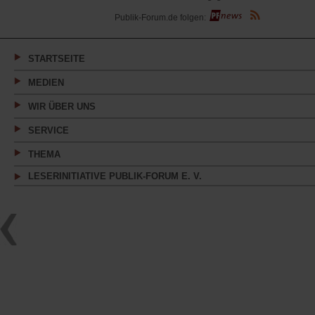
(Öffnet
Publik-Forum.de folgen:
in
einem
neuen
Tab)
STARTSEITE
MEDIEN
WIR ÜBER UNS
SERVICE
THEMA
LESERINITIATIVE PUBLIK-FORUM E. V.