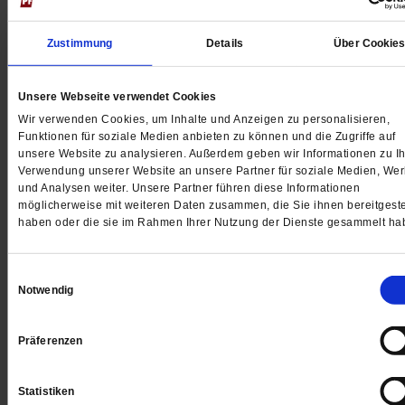
Zustimmung
Details
Über Cookie
Digital
Unsere Webseite verwendet Cookies
Wir verwenden Cookies, um Inhalte und Anzeigen zu personalisieren,
Funktionen für soziale Medien anbieten zu können und die Zugriffe auf
unsere Website zu analysieren. Außerdem geben wir Informationen zu Ih
Jetzt für 1 € testen
Verwendung unserer Website an unsere Partner für soziale Medien, We
und Analysen weiter. Unsere Partner führen diese Informationen
möglicherweise mit weiteren Daten zusammen, die Sie ihnen bereitgeste
haben oder die sie im Rahmen Ihrer Nutzung der Dienste gesammelt ha
Sie haben bereits ein
-Abo?
Hier anmelden
Einwilligungsauswahl
Notwendig
Präferenzen
Datum der Erstveröffentlichung: 07.07.2017
Christian Weisner,
geboren 1951, war Mitinitiator des
Statistiken
»KirchenVolksBegehrens« 1995 in Deutschland. Seitdem ist er in d