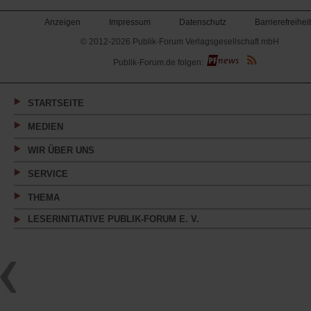
Anzeigen
Impressum
Datenschutz
Barrierefreiheit
© 2012-2026 Publik-Forum Verlagsgesellschaft mbH
(Öffnet
Publik-Forum.de folgen:
in
einem
neuen
Tab)
STARTSEITE
MEDIEN
WIR ÜBER UNS
SERVICE
THEMA
LESERINITIATIVE PUBLIK-FORUM E. V.