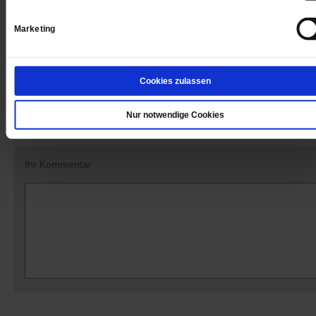
KirchenVolksBewegung Wir sind Kirche engagiert und außerdem b
are Church, der internationalen Kirchenreformbewegung
Marketing
Cookies zulassen
Kommentare und Leserbriefe
Ihre E-Mailadresse:
Nur notwendige Cookies
(wird nicht angezeigt)
Ihr Kommentar