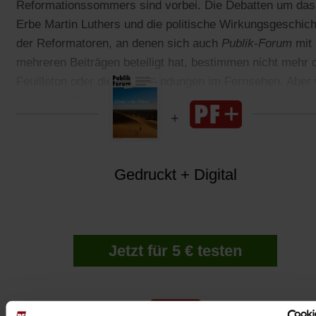
Reformationssommers sind vorbei. Die Debatten um das
Erbe Martin Luthers und die politische Wirkungsgeschich
der Reformatoren, an denen sich auch
Publik-Forum
mit
mehreren Beiträgen beteiligt hat, bestimmen nicht mehr 
Feuilleton oder die Kultursendungen im Fernsehen. Aber 
halten die Frage wach.
Gedruckt + Digital
Jetzt für 5 € testen