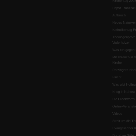
Kirchentag 202
Papst Franzisk
Aufbruch
Neues Naturver
Katholikentag Er
Theologenprote
Voderholzer
Was tun gegen 
Missbrauch in d
Kirche
Ratzingers Habil
Flucht
Was gibt Hoffn
Krieg in Nahost
Die Erderwärmu
Online-Veransta
Videos
Streit um die Tri
Evangelischer K
Dorothee Sölle