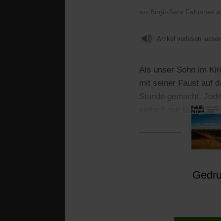
Birgit-Sara Fabianek
von
v
Artikel vorlesen lasse
Als unser Sohn im Kin
mit seiner Faust auf 
Stunde gemacht. Jede 
einfach nur testen: Na
mich nun weg?
Gedruc