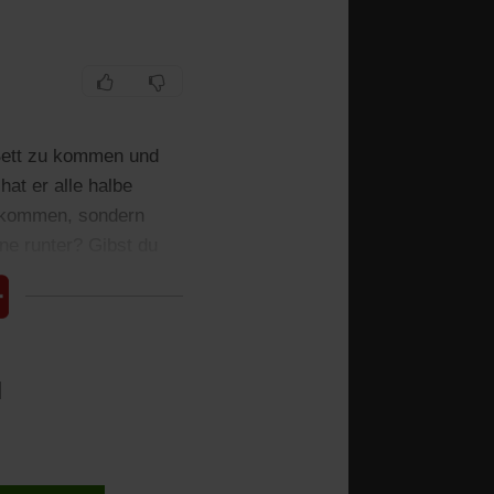
 Bett zu kommen und
at er alle halbe
t kommen, sondern
ine runter? Gibst du
l