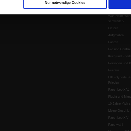
Pro & Contra
Nur notwendige Cookies
Katholikentag 
Was bleibt, wen
schwindet?
Ostern
Aufgefallen
Fasten
Pro und Contra
Krieg und Fried
Personen und Ko
Frieden
EKD-Synode Str
Frieden
Papst Leo XIV.
Flucht und Migra
10 Jahre »Wir s
Meine Geschich
Papst Leo XIV
Papstwahl