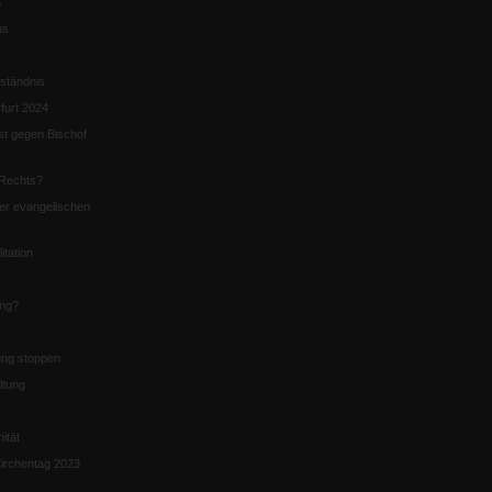
5
us
ständnis
furt 2024
st gegen Bischof
Rechts?
er evangelischen
itation
ung?
ng stoppen
ltung
nität
irchentag 2023