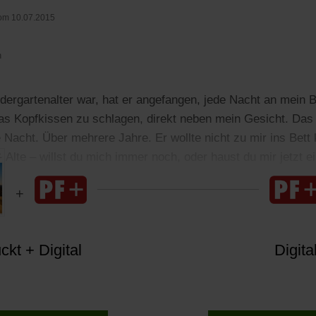
om 10.07.2015
n
dergartenalter war, hat er angefangen, jede Nacht an mein
das Kopfkissen zu schlagen, direkt neben mein Gesicht. Das h
Nacht. Über mehrere Jahre. Er wollte nicht zu mir ins Bet
, Alte – willst du mich immer noch, oder haust du mir jetzt e
kt + Digital
Digita