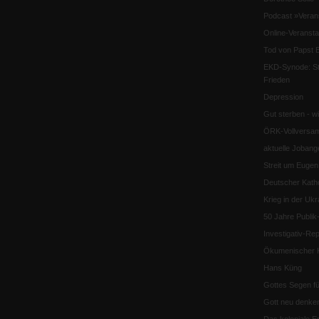
Podcast »Veran
Online-Veransta
Tod von Papst B
EKD-Synode: Str
Frieden
Depression
Gut sterben - w
ÖRK-Vollversa
aktuelle Jobang
Streit um Euge
Deutscher Katho
Krieg in der Ukr
50 Jahre Publi
Investigativ-Rep
Ökumenischer K
Hans Küng
Gottes Segen f
Gott neu denke