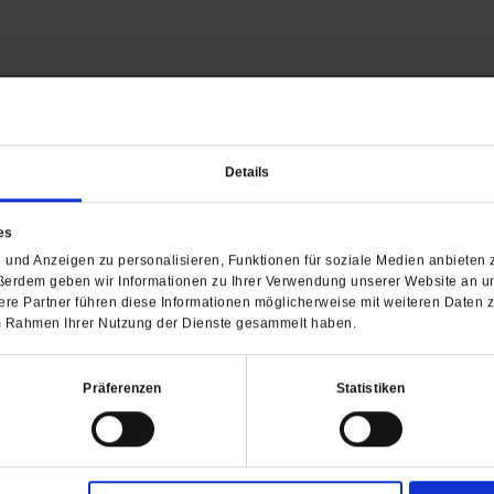
Barrierefreiheit
Details
H
es
WIR ÜBER UNS
SERVICE
THEMA
und Anzeigen zu personalisieren, Funktionen für soziale Medien anbieten z
Redaktion
Abo
Gefährlicher Re
ßerdem geben wir Informationen zu Ihrer Verwendung unserer Website an un
Herausgeberinnen und
Abo kündigen
Gottesfragen
re Partner führen diese Informationen möglicherweise mit weiteren Daten 
Herausgeber
Shop
Urlaub und Nich
 im Rahmen Ihrer Nutzung der Dienste gesammelt haben.
Verlag
Newsletter
Künstliche Intell
Anzeigen
Gleichberechtig
Präferenzen
Statistiken
Kontakt
Personen und Ko
Pfingsten
Leo XIV
Die Katastrophe