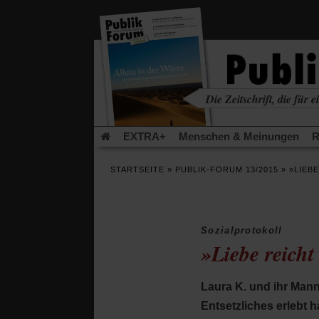
in
einem
neuen
Tab)
Die Zeitschrift, die für ei
kritisch • christlich • u
EXTRA+
Menschen & Meinungen
R
Rezensionen
Publik-Forum Archiv
EX
STARTSEITE
»
PUBLIK-FORUM 13/2015
»
»LIEB
Leserinitiative Publik-Forum e.V.
Die Er
Gleichberechtigung
Künstliche Intelligenz
Flucht und Migration
Video-Podcast »Ver
Sozialprotokoll
»Liebe reicht
Laura K. und ihr Mann 
Entsetzliches erlebt 