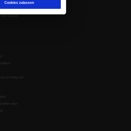
Cookies zulassen
Würzburg
n der Glaube
en
nflikte
eit um Krieg und
tion
chaffen das«
te