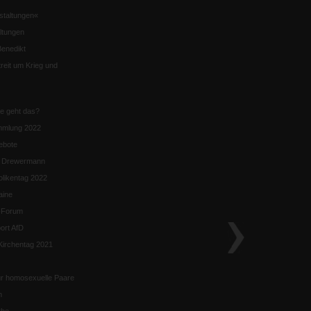
staltungen«
ltungen
enedikt
eit um Krieg und
ie geht das?
mmlung 2022
ebote
n Drewermann
likentag 2022
aine
k-Forum
ort AfD
irchentag 2021
ür homosexuelle Paare
n