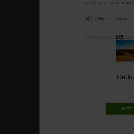
Barbara Tambour
von
vom 
Artikel vorlesen lasse
Publik-Forum:
Du bis
Dortmund. Warst Du he
Gedruc
Jetzt 