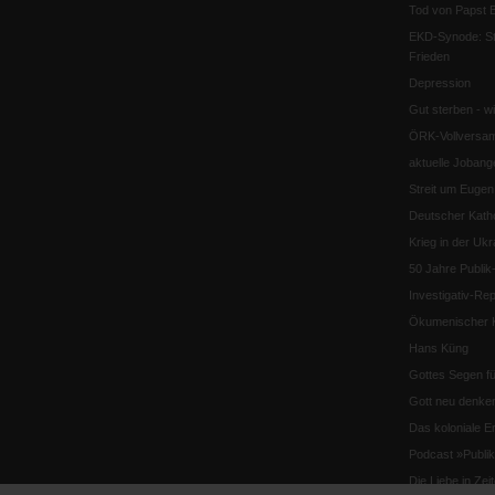
Tod von Papst B
EKD-Synode: Str
Frieden
Depression
Gut sterben - w
ÖRK-Vollversa
aktuelle Jobang
Streit um Euge
Deutscher Katho
Krieg in der Ukr
50 Jahre Publi
Investigativ-Rep
Ökumenischer K
Hans Küng
Gottes Segen f
Gott neu denke
Das koloniale E
Podcast »Publ
Die Liebe in Ze