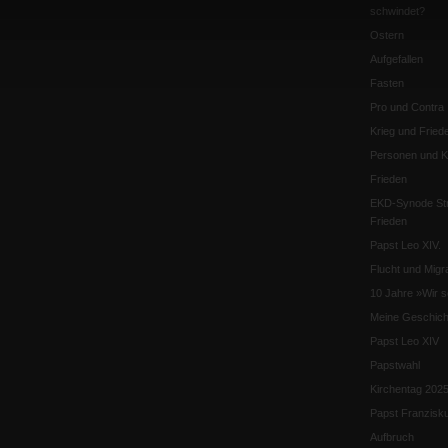
schwindet?
Ostern
Aufgefallen
Fasten
Pro und Contra
Krieg und Fried
Personen und Ko
Frieden
EKD-Synode Str
Frieden
Papst Leo XIV.
Flucht und Migra
10 Jahre »Wir s
Meine Geschich
Papst Leo XIV
Papstwahl
Kirchentag 202
Papst Franzisk
Aufbruch