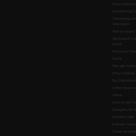
Neues Naturver
Katholikentag Er
Theologenprote
Voderholzer
Was tun gegen 
Missbrauch in d
Kirche
Ratzingers Habil
Flucht
Was gibt Hoffn
Krieg in Nahost
Die Erderwärmu
Online-Veransta
Videos
Streit um die Tri
Evangelischer K
Dorothee Sölle
Podcast »Veran
Online-Veransta