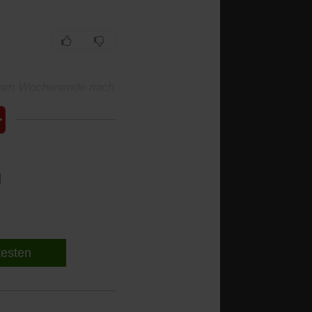
t am Wochenende nach
l
 testen