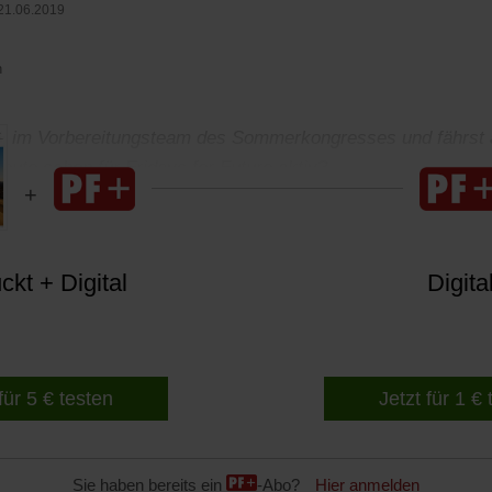
21.06.2019
n
t im Vorbereitungsteam des Sommerkongresses und fährs
ute schon für Fridays for Future aktiv?
kt + Digital
Digita
für 5 € testen
Jetzt für 1 €
Sie haben bereits ein
-Abo?
Hier anmelden