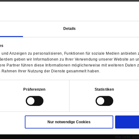
Details
Barrierefreiheit
H
es
WIR ÜBER UNS
SERVICE
THEMA
und Anzeigen zu personalisieren, Funktionen für soziale Medien anbieten z
Redaktion
Abo
Gefährlicher Re
ßerdem geben wir Informationen zu Ihrer Verwendung unserer Website an un
Herausgeberinnen und
Abo kündigen
Gottesfragen
re Partner führen diese Informationen möglicherweise mit weiteren Daten 
Herausgeber
Shop
Urlaub und Nich
 im Rahmen Ihrer Nutzung der Dienste gesammelt haben.
Verlag
Newsletter
Künstliche Intell
Anzeigen
Gleichberechtig
Präferenzen
Statistiken
Kontakt
Personen und Ko
Pfingsten
Leo XIV
Die Katastrophe
Nur notwendige Cookies
Pro & Contra
Katholikentag 
Was bleibt, wen