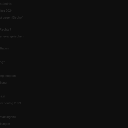
ständnis
furt 2024
st gegen Bischof
Rechts?
er evangelischen
itation
ung?
ng stoppen
ltung
nität
irchentag 2023
staltungen«
ltungen