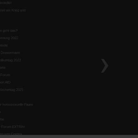
enedikt
eit um Krieg und
ie geht das?
mmlung 2022
ebote
n Drewermann
likentag 2022
aine
k-Forum
ort AfD
irchentag 2021
ür homosexuelle Paare
n
rbe
ik-Forum EXTRA«
iten von Corona