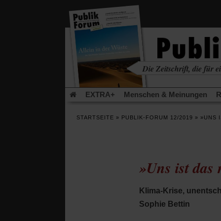
in
einem
neuen
Tab)
Die Zeitschrift, die für ei
kritisch • christlich • u
EXTRA+
Menschen & Meinungen
R
Rezensionen
Publik-Forum Archiv
EX
STARTSEITE
»
PUBLIK-FORUM 12/2019
»
»UNS 
Leserinitiative Publik-Forum e.V.
Die Er
Gleichberechtigung
Künstliche Intelligenz
Flucht und Migration
Video-Podcast »Ver
»Uns ist das 
Klima-Krise, unentsch
Sophie Bettin