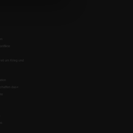
en
nflikte
eit um Krieg und
tion
chaffen das«
te
5
us