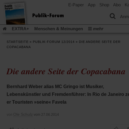
E-Paper
App
Shop
Abo
Ko
einem
neuen
Tab)
Anm
EXTRA+
Menschen & Meinungen
mehr
Religion & Kirchen
Politik & Gesellschaft
Leben & Kultur
STARTSEITE
»
PUBLIK-FORUM 12/2014
»
DIE ANDERE SEITE DER
Aufstehen & Handeln
Rezensionen
Publik-Forum Archiv
COPACABANA
EXTRA
Edition
Dossier
Weisheitsletter
Spiritletter
Newsletter
Veranstaltungen
Wir über uns
Die andere Seite der Copacabana
Leserinitiative Publik-Forum e.V.
Die Erderwärmung stopp
(Öffnet
(Öffnet
Urlaub und Nichtstun
Gefährlicher Reichtum
Krieg in Naho
in
in
(Öffnet
Gleichberechtigung
Künstliche Intelligenz
Was gibt Hoffn
Bernhard Weber alias MC Gringo ist Musiker,
einem
einem
in
neuen
neuen
(Öffnet
(Öf
Krieg und Frieden
Gott neu denken
Krieg in der Ukraine
Lebenskünstler und Fremdenführer: In Rio de Janeiro ze
einem
Tab)
Tab)
in
in
neuen
Flucht und Migration
Video-Podcast »Veranstaltungen«
er Touristen »seine« Favela
einem
ei
Tab)
neuen
ne
Podcast »Veranstaltungen«
Schriftgröße ändern:
Tab)
Ta
Ole Schulz
von
vom 27.06.2014