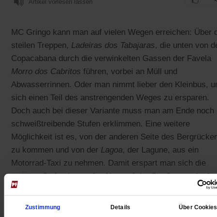
Artikel vorlesen lassen
MC Gringo kann man auf vielen Wegen erreichen: Über d
steilen Treppen,
Ladeiras dos Tabajaras
, die unten von d
Copacabana durch die verwinkelten Gassen der Favela
Morro dos Cabritos
führen, vorbei an Müll und
Abwasserrinnen. Oder man nimmt lieber den Kleinbus, 
sich einen Teil des anstrengenden Weges zu ersparen.
Doch auch bei dieser Variante muss man am Ende noch
schweißtreibende Stufen erklimmen. Eine weitere
Möglichkeit ist es, von der anderen Seite des Bergrücke
zu kommen und von der
Lagoa
, der Lagune, aus ein
Motorrad-Taxi zu nehmen. Damit erspart man sich die
meisten Stufen bergauf. »Aber auf der Straße von der L
aus ist immer Stau«, sagt MC Gringo. »Ich laufe lieber u
sehe es als sportliche Übung.«
Zustimmung
Details
Über Cookie