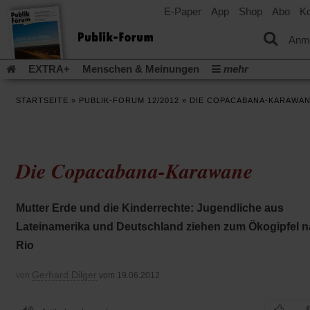
E-Paper
App
Shop
Abo
Ko
einem
neuen
Tab)
Anm
EXTRA+
Menschen & Meinungen
mehr
Religion & Kirchen
Politik & Gesellschaft
Leben & Kultur
STARTSEITE
»
PUBLIK-FORUM 12/2012
»
DIE COPACABANA-KARAWA
Aufstehen & Handeln
Rezensionen
Publik-Forum Archiv
EXTRA
Edition
Dossier
Weisheitsletter
Spiritletter
Newsletter
Veranstaltungen
Wir über uns
Die Copacabana-Karawane
Leserinitiative Publik-Forum e.V.
Die Erderwärmung stopp
(Öffnet
(Öffnet
Urlaub und Nichtstun
Gefährlicher Reichtum
Krieg in Naho
in
in
(Öffnet
Gleichberechtigung
Künstliche Intelligenz
Was gibt Hoffn
Mutter Erde und die Kinderrechte: Jugendliche aus
einem
einem
in
neuen
neuen
(Öffnet
(Öf
Krieg und Frieden
Gott neu denken
Krieg in der Ukraine
Lateinamerika und Deutschland ziehen zum Ökogipfel 
einem
Tab)
Tab)
in
in
neuen
Flucht und Migration
Video-Podcast »Veranstaltungen«
Rio
einem
ei
Tab)
neuen
ne
Podcast »Veranstaltungen«
Schriftgröße ändern:
Tab)
Ta
Gerhard Dilger
von
vom 19.06.2012