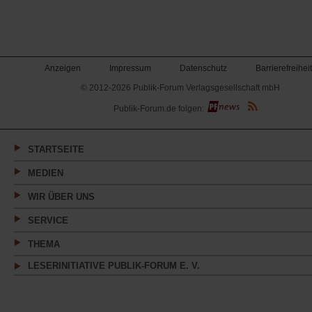
Anzeigen
Impressum
Datenschutz
Barrierefreiheit
© 2012-2026 Publik-Forum Verlagsgesellschaft mbH
(Öffnet
Publik-Forum.de folgen:
in
einem
neuen
Tab)
STARTSEITE
MEDIEN
WIR ÜBER UNS
SERVICE
THEMA
LESERINITIATIVE PUBLIK-FORUM E. V.