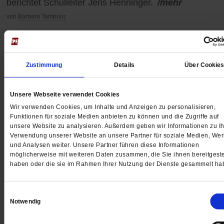
berichtet Schulleiter Jens Henninger.
/mehr
von
Barbara Tambour
Zustimmung
Details
Über Cookie
Unsere Webseite verwendet Cookies
Wir verwenden Cookies, um Inhalte und Anzeigen zu personalisieren,
Funktionen für soziale Medien anbieten zu können und die Zugriffe auf
unsere Website zu analysieren. Außerdem geben wir Informationen zu Ih
Verwendung unserer Website an unsere Partner für soziale Medien, We
und Analysen weiter. Unsere Partner führen diese Informationen
möglicherweise mit weiteren Daten zusammen, die Sie ihnen bereitgeste
haben oder die sie im Rahmen Ihrer Nutzung der Dienste gesammelt ha
Einwilligungsauswahl
Pfadfinderschaft St. Georg
Notwendig
»Kein sicherer Ort für Jugendliche«