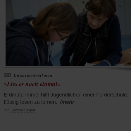
Leselernhelferin
»Lies es noch einmal«
Erdmute Immel hilft Jugendlichen einer Förderschule,
flüssig lesen zu lernen.
/mehr
von
Gunhild Seyfert