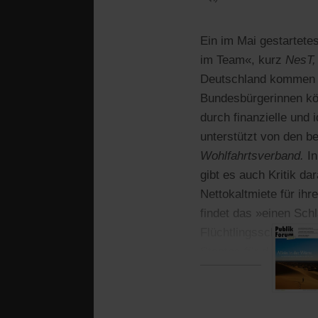
Ein im Mai gestartetes
im Team«, kurz
NesT,
Deutschland kommen dü
Bundesbürgerinnen kö
durch finanzielle und
unterstützt von den b
Wohlfahrtsverband.
In
gibt es auch Kritik d
Nettokaltmiete für ih
findet das »einen Schl
Flüchtlingsschutzes«.
Staates für den Flücht