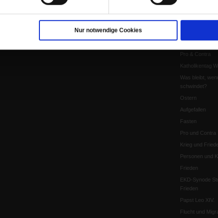
Kontakt
Personen und Ko
Pfingsten
Nur notwendige Cookies
Leo XIV
Die Katastrophe
Pro & Contra
Katholikentag 
Was bleibt, wen
schwindet?
Ostern
Aufgefallen
Fasten
Pro und Contra
Krieg und Fried
Personen und Ko
Frieden
EKD-Synode Str
Frieden
Papst Leo XIV.
Flucht und Migra