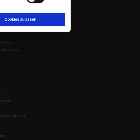
Veranstaltungen
nflikte, Leo XIV
Gesprächskreise
Mitgliederrundbrief
Cookies zulassen
Satzung
 von Tschernobyl
Würzburg
n der Glaube
en
nflikte
eit um Krieg und
tion