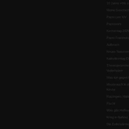
10 Jahre »Wir s
Meine Geschich
Papst Leo XIV
Papstwahl
Kirchentag 202
Papst Franzisk
Aufbruch
Neues Naturver
Katholikentag Er
Theologenprote
Voderholzer
Was tun gegen 
Missbrauch in d
Kirche
Ratzingers Habil
Flucht
Was gibt Hoffn
Krieg in Nahost
Die Erderwärmu