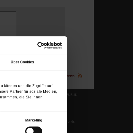
(Öffnet
in
Über Cookies
einem
neuen
(Öffnet
Publik-Forum.de folgen:
Tab)
in
einem
neuen
u können und die Zugriffe auf
Tab)
sere Partner für soziale Medien,
LESERINITIATIVE PUBLIK-
zusammen, die Sie ihnen
FORUM E. V.
ichtum
Ziele und Aufgaben
Vorstand
tstun
Marketing
Harald-Pawlowski-Fonds
igenz
Spenden
ung