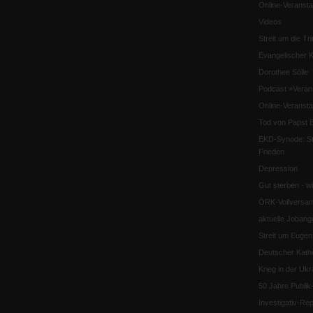
Online-Veransta
Videos
Streit um die Tri
Evangelischer K
Dorothee Sölle
Podcast »Veran
Online-Veransta
Tod von Papst B
EKD-Synode: Str
Frieden
Depression
Gut sterben - w
ÖRK-Vollversa
aktuelle Jobang
Streit um Euge
Deutscher Katho
Krieg in der Ukr
50 Jahre Publi
Investigativ-Rep