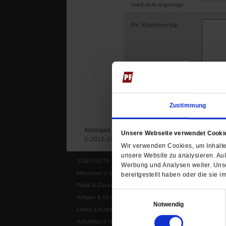
(wird nicht angezeigt)
Ihr Kommentar
Zustimmung
Anzeigen
Impressum
Datenschutz
Unsere Webseite verwendet Cooki
© 2012-2026 Publik-Forum Verlagsgesellschaft mb
Wir verwenden Cookies, um Inhalte 
unsere Website zu analysieren. Au
STARTSEITE
MEDIEN
Werbung und Analysen weiter. Unse
Menschen & Meinungen
Publik-Forum Archiv
bereitgestellt haben oder die sie
Politik & Gesellschaft
Publik-Forum EXTRA
Einwilligungsauswahl
Religion & Kirchen
Publik-Forum Edition
Notwendig
Leben & Kultur
Publik-Forum Dossier
Aufstehen & Handeln
Weisheitsletter