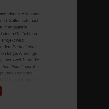
mmenbringen. »Neustart
ert Geflüchtete nach
fünf engagierte
d einem Geflüchteten
 Projekt wird
nd dem
Paritätischen
on lange. Allerdings
t, über zwei Jahre die
chen Flüchtlingsrat
privatisierung des
die Verantwortung des