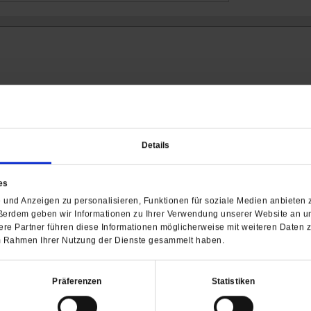
Details
Barrierefreiheit
es
H
und Anzeigen zu personalisieren, Funktionen für soziale Medien anbieten z
ßerdem geben wir Informationen zu Ihrer Verwendung unserer Website an un
WIR ÜBER UNS
SERVICE
THEMA
re Partner führen diese Informationen möglicherweise mit weiteren Daten 
Redaktion
Abo
Gefährlicher Re
 im Rahmen Ihrer Nutzung der Dienste gesammelt haben.
Herausgeberinnen und
Abo kündigen
Gottesfragen
Herausgeber
Shop
Urlaub und Nich
Präferenzen
Statistiken
Verlag
Newsletter
Künstliche Intell
Anzeigen
Gleichberechtig