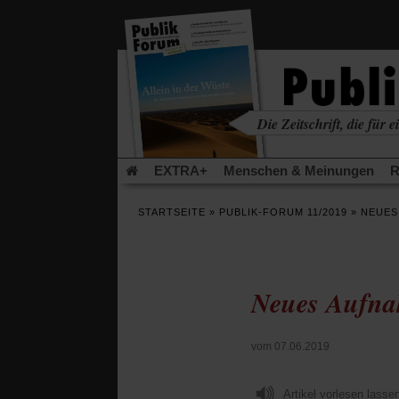
in
einem
neuen
Tab)
Die Zeitschrift, die für ei
kritisch • christlich • u
EXTRA+
Menschen & Meinungen
R
Rezensionen
Publik-Forum Archiv
EX
STARTSEITE
»
PUBLIK-FORUM 11/2019
»
NEUES
Leserinitiative Publik-Forum e.V.
Die Er
Gleichberechtigung
Künstliche Intelligenz
Flucht und Migration
Video-Podcast »Ver
Neues Aufna
vom 07.06.2019
Artikel vorlesen lasse