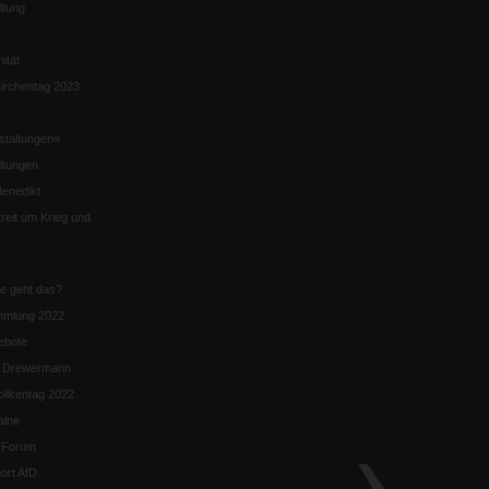
ltung
nität
irchentag 2023
staltungen«
ltungen
enedikt
eit um Krieg und
ie geht das?
mmlung 2022
ebote
n Drewermann
likentag 2022
aine
k-Forum
ort AfD