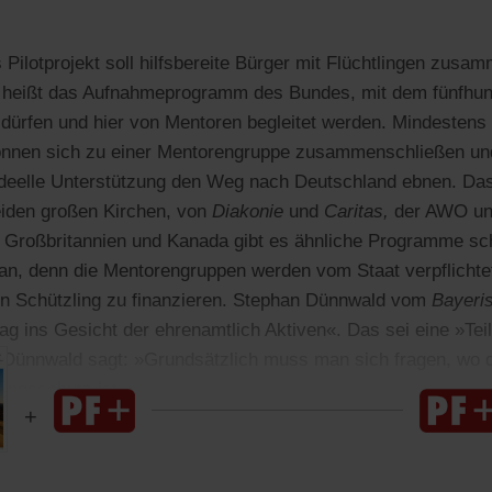
 Pilotprojekt soll hilfsbereite Bürger mit Flüchtlingen zusa
heißt das Aufnahmeprogramm des Bundes, mit dem fünfhund
rfen und hier von Mentoren begleitet werden. Mindestens 
nnen sich zu einer Mentorengruppe zusammenschließen un
 ideelle Unterstützung den Weg nach Deutschland ebnen. Das
eiden großen Kirchen, von
Diakonie
und
Caritas,
der AWO u
 Großbritannien und Kanada gibt es ähnliche Programme sch
aran, denn die Mentorengruppen werden vom Staat verpflichte
ren Schützling zu finanzieren. Stephan Dünnwald vom
Bayeris
ag ins Gesicht der ehrenamtlich Aktiven«. Das sei eine »Teil
 Dünnwald sagt: »Grundsätzlich muss man sich fragen, wo 
lingsschutz ist.«