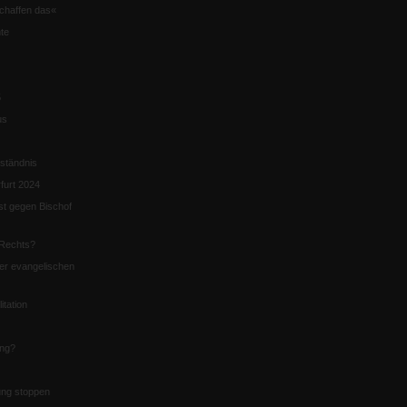
chaffen das«
te
5
us
ständnis
furt 2024
st gegen Bischof
Rechts?
er evangelischen
itation
ung?
ng stoppen