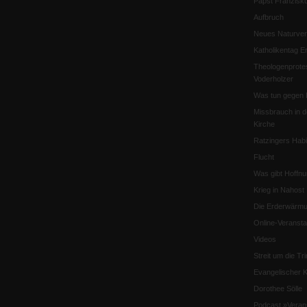
Papst Franzisk
Aufbruch
Neues Naturver
Katholikentag Er
Theologenprote
Voderholzer
Was tun gegen 
Missbrauch in d
Kirche
Ratzingers Habil
Flucht
Was gibt Hoffn
Krieg in Nahost
Die Erderwärmu
Online-Veransta
Videos
Streit um die Tri
Evangelischer K
Dorothee Sölle
Podcast »Veran