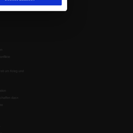
Würzburg
n der Glaube
en
nflikte
eit um Krieg und
tion
chaffen das«
te
5