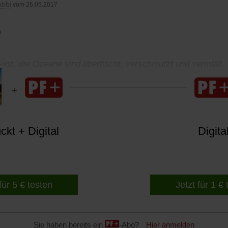
abbi
vom 26.05.2017
n
enz, die Ozeane sind überfischt, verschmutzt und vermüllt. 
chrichten?
kt + Digital
Digita
für 5 € testen
Jetzt für 1 €
Sie haben bereits ein
-Abo?
Hier anmelden