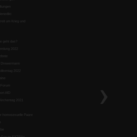
ltungen
enedikt
eit um Krieg und
ie geht das?
mmlung 2022
ebote
n Drewermann
likentag 2022
aine
k-Forum
ort AfD
irchentag 2021
ür homosexuelle Paare
n
rbe
ik-Forum EXTRA«