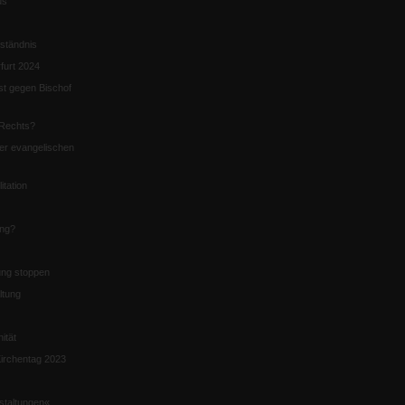
us
ständnis
furt 2024
st gegen Bischof
Rechts?
er evangelischen
itation
ung?
ng stoppen
ltung
nität
irchentag 2023
staltungen«