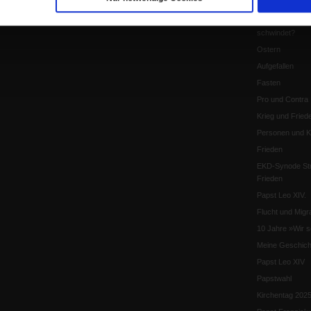
Katholikentag 
Was bleibt, wen
schwindet?
Ostern
Aufgefallen
Fasten
Pro und Contra
Krieg und Fried
Personen und Ko
Frieden
EKD-Synode Str
Frieden
Papst Leo XIV.
Flucht und Migra
10 Jahre »Wir s
Meine Geschich
Papst Leo XIV
Papstwahl
Kirchentag 202