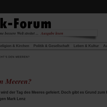
ne bessere Welt streitet ...
Ausgabe lesen
nabhängig
zur aktuellen Ausgabe
eligion & Kirchen
Politik & Gesellschaft
Leben & Kultur
Au
TRA
Edition
Dossier
Weisheitsletter
Spiritletter
Newsle
EHT’S DEN MEEREN?
(Öffnet
(Öffnet
derwärmung stoppen
Urlaub und Nichtstun
Gefährlicher Re
in
in
(Öffnet
(Öffnet
(Öffnet
Was gibt Hoffnung?
Krieg und Frieden
Gott neu denken
einem
einem
in
in
in
neuen
neuen
anstaltungen«
Podcast »Veranstaltungen«
Schriftgröße änd
einem
einem
einem
Tab)
Tab)
en Meeren?
neuen
neuen
neuen
Tab)
Tab)
Tab)
 wird der Tag des Meeres gefeiert. Doch gibt es Grund zum
gen Mark Lenz