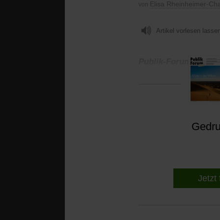
Elisa Rheinheimer-Ch
von
Artikel vorlesen lasse
Publik-Forum:
Herr L
auch noch positive Na
Gedruc
Jetzt 