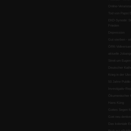
Online-Veransta
Tod von Papst B
EKD-Synode: Str
Frieden
Depression
Gut sterben - w
ÖRK-Vollversa
aktuelle Jobang
Streit um Euge
Deutscher Katho
Krieg in der Ukr
50 Jahre Publi
Investigativ-Rep
Ökumenischer K
Hans Küng
Gottes Segen f
Gott neu denke
Das koloniale E
Podcast »Publ