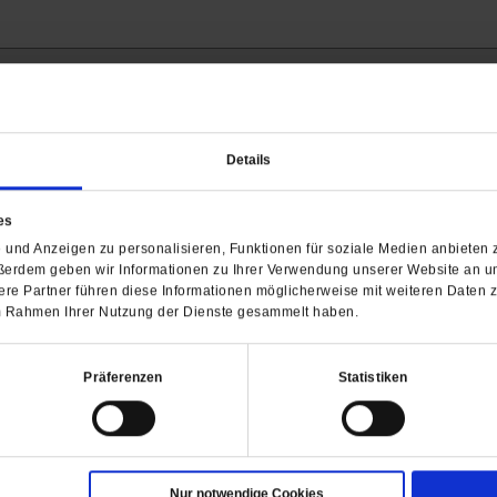
Barrierefreiheit
Details
H
WIR ÜBER UNS
SERVICE
THEMA
es
Redaktion
Abo
Gefährlicher Re
und Anzeigen zu personalisieren, Funktionen für soziale Medien anbieten z
Herausgeberinnen und
Abo kündigen
Gottesfragen
ßerdem geben wir Informationen zu Ihrer Verwendung unserer Website an un
Herausgeber
re Partner führen diese Informationen möglicherweise mit weiteren Daten 
Shop
Urlaub und Nich
Verlag
 im Rahmen Ihrer Nutzung der Dienste gesammelt haben.
Newsletter
Künstliche Intell
Anzeigen
Gleichberechtig
Kontakt
Personen und Ko
Präferenzen
Statistiken
Pfingsten
Leo XIV
Die Katastrophe
Pro & Contra
Nur notwendige Cookies