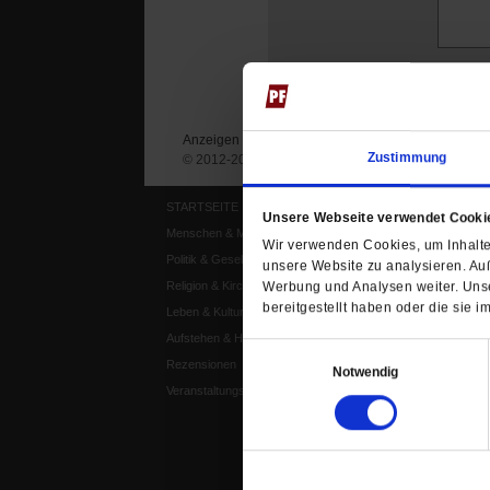
Anzeigen
Impressum
Datenschutz
Zustimmung
© 2012-2026 Publik-Forum Verlagsgesellschaft mb
STARTSEITE
MEDIEN
Unsere Webseite verwendet Cooki
Menschen & Meinungen
Publik-Forum Archiv
Wir verwenden Cookies, um Inhalte 
Politik & Gesellschaft
Publik-Forum EXTRA
unsere Website zu analysieren. Au
Werbung und Analysen weiter. Unse
Religion & Kirchen
Publik-Forum Edition
bereitgestellt haben oder die sie
Leben & Kultur
Publik-Forum Dossier
Aufstehen & Handeln
Weisheitsletter
Einwilligungsauswahl
Rezensionen
Spiritletter
Notwendig
Veranstaltungskalender