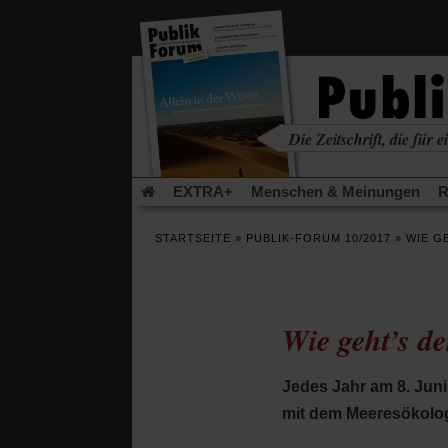
in
einem
neuen
Tab)
Die Zeitschrift, die für ei
kritisch • christlich • u
EXTRA+
Menschen & Meinungen
R
Rezensionen
Publik-Forum Archiv
EX
STARTSEITE
»
PUBLIK-FORUM 10/2017
»
WIE G
Leserinitiative Publik-Forum e.V.
Die Er
Gleichberechtigung
Künstliche Intelligenz
Flucht und Migration
Video-Podcast »Ver
Wie geht’s d
Jedes Jahr am 8. Juni
mit dem Meeresökolo