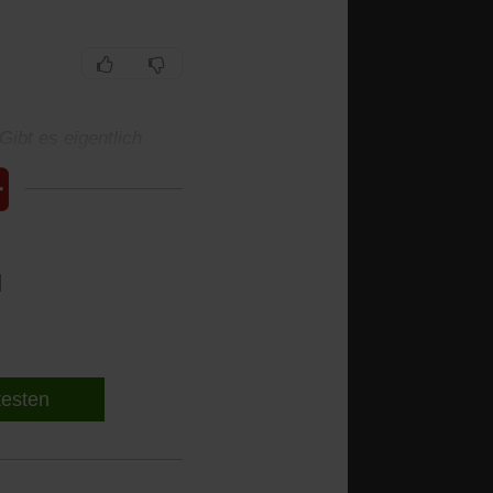
Gibt es eigentlich
l
 testen