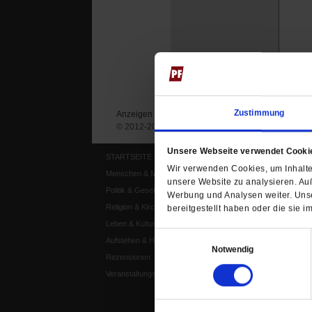
Zustimmung
Anzeigen
Impressum
Datenschutz
© 2012-2026 Publik-Forum Verlagsgesellschaft mb
Unsere Webseite verwendet Cooki
STARTSEITE
MEDIEN
Wir verwenden Cookies, um Inhalte 
Menschen & Meinungen
Publik-Forum Archiv
unsere Website zu analysieren. Au
Politik & Gesellschaft
Publik-Forum EXTRA
Werbung und Analysen weiter. Unse
Religion & Kirchen
Publik-Forum Edition
bereitgestellt haben oder die sie
Leben & Kultur
Publik-Forum Dossier
Einwilligungsauswahl
Aufstehen & Handeln
Weisheitsletter
Notwendig
Rezensionen
Spiritletter
Veranstaltungskalender