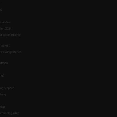
5
us
ständnis
furt 2024
st gegen Bischof
Rechts?
er evangelischen
itation
ung?
ng stoppen
ltung
nität
irchentag 2023