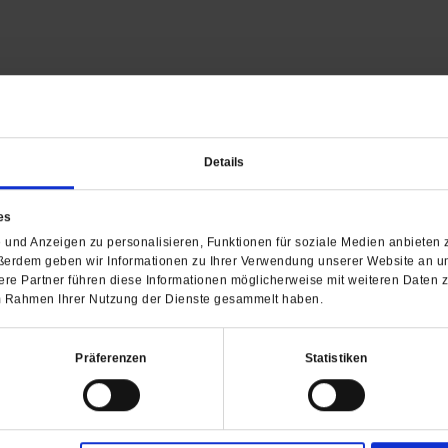
Details
Barrierefreiheit
H
es
WIR ÜBER UNS
SERVICE
THEMA
und Anzeigen zu personalisieren, Funktionen für soziale Medien anbieten z
Redaktion
Abo
Gefährlicher Re
ßerdem geben wir Informationen zu Ihrer Verwendung unserer Website an un
Herausgeberinnen und
Abo kündigen
Gottesfragen
re Partner führen diese Informationen möglicherweise mit weiteren Daten 
Herausgeber
Shop
Urlaub und Nich
 im Rahmen Ihrer Nutzung der Dienste gesammelt haben.
Verlag
Newsletter
Künstliche Intell
Anzeigen
Gleichberechtig
Präferenzen
Statistiken
Kontakt
Personen und Ko
Pfingsten
Leo XIV
Die Katastrophe