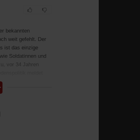
der bekannten
och weit gefehlt. Der
s ist das einzige
owie Soldatinnen und
u, vor 34 Jahren
denspolitik meldet
l