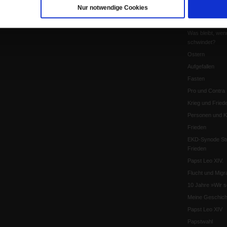
Nur notwendige Cookies
Pro & Contra
Katholikentag 
Was bleibt, wen
schwindet?
Ostern
Aufgefallen
Fasten
Pro und Contra
Krieg und Fried
Personen und Ko
Frieden
EKD-Synode Str
Frieden
Papst Leo XIV.
Flucht und Migra
10 Jahre »Wir s
Meine Geschich
Papst Leo XIV
Papstwahl