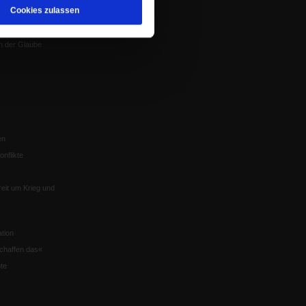
Cookies zulassen
Würzburg
n der Glaube
en
nflikte
eit um Krieg und
tion
chaffen das«
te