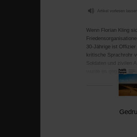
Artikel vorlesen lasse
Wenn Florian Kling si
Friedensorganisation
30-Jährige ist Offizi
kritische Sprachrohr 
Soldaten und zivilen 
wurde es gegründet. 
sich das Darmstädter 
Gedruc