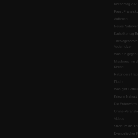
Kirchentag 202
Papst Franzisk
Aufbruch
Neues Naturver
Katholikentag Er
Theologenprote
Voderholzer
Was tun gegen 
Missbrauch in d
Kirche
Ratzingers Habil
Flucht
Was gibt Hoffn
Krieg in Nahost
Die Erderwärmu
Online-Veransta
Videos
Streit um die Tri
Evangelischer K