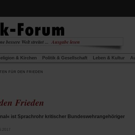
ne bessere Welt streitet ...
Ausgabe lesen
nabhängig
zur aktuellen Ausgabe
eligion & Kirchen
Politik & Gesellschaft
Leben & Kultur
Au
TRA
Edition
Dossier
Weisheitsletter
Spiritletter
Newsle
TEN FÜR DEN FRIEDEN
(Öffnet
(Öffnet
derwärmung stoppen
Urlaub und Nichtstun
Gefährlicher Re
in
in
(Öffnet
(Öffnet
(Öffnet
Was gibt Hoffnung?
Krieg und Frieden
Gott neu denken
einem
einem
in
in
in
neuen
neuen
anstaltungen«
Podcast »Veranstaltungen«
Schriftgröße änd
einem
einem
einem
Tab)
Tab)
 den Frieden
neuen
neuen
neuen
Tab)
Tab)
Tab)
nal« ist Sprachrohr kritischer Bundeswehrangehöriger
5.2017