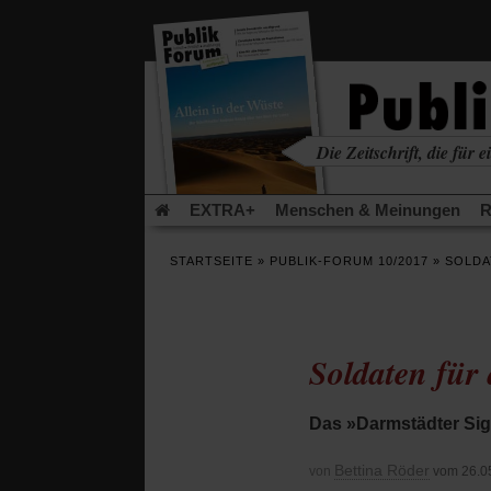
in
einem
neuen
Tab)
Die Zeitschrift, die für ei
kritisch • christlich • u
EXTRA+
Menschen & Meinungen
R
Rezensionen
Publik-Forum Archiv
EX
STARTSEITE
»
PUBLIK-FORUM 10/2017
»
SOLDA
Leserinitiative Publik-Forum e.V.
Die Er
Gleichberechtigung
Künstliche Intelligenz
Flucht und Migration
Video-Podcast »Ver
Soldaten für
Das »Darmstädter Sig
Bettina Röder
von
vom 26.0