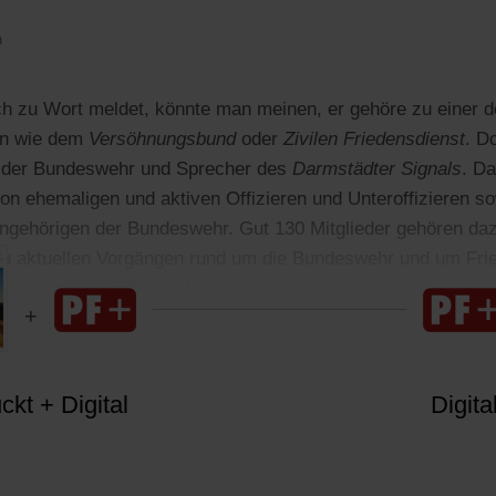
n
ch zu Wort meldet, könnte man meinen, er gehöre zu einer 
en wie dem
Versöhnungsbund
oder
Zivilen Friedensdienst
. D
er der Bundeswehr und Sprecher des
Darmstädter Signals
. Da
von ehemaligen und aktiven Offizieren und Unteroffizieren s
Angehörigen der Bundeswehr. Gut 130 Mitglieder gehören daz
Zu aktuellen Vorgängen rund um die Bundeswehr und um Frie
Signal regelmäßig zu Wort.
kt + Digital
Digita