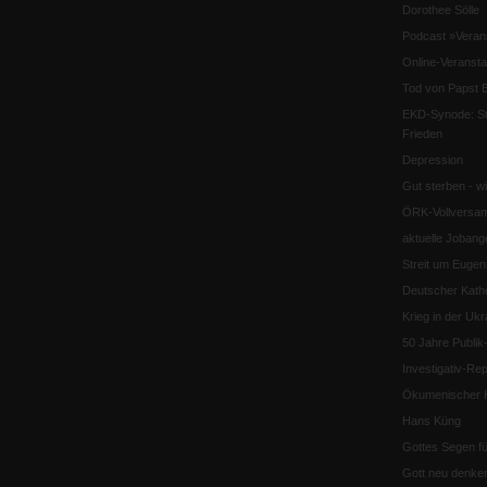
Dorothee Sölle
Podcast »Veran
Online-Veransta
Tod von Papst B
EKD-Synode: Str
Frieden
Depression
Gut sterben - w
ÖRK-Vollversa
aktuelle Jobang
Streit um Euge
Deutscher Katho
Krieg in der Ukr
50 Jahre Publi
Investigativ-Rep
Ökumenischer K
Hans Küng
Gottes Segen f
Gott neu denke