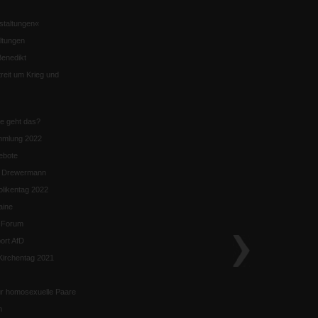
staltungen«
ltungen
enedikt
eit um Krieg und
ie geht das?
mmlung 2022
ebote
n Drewermann
likentag 2022
aine
k-Forum
ort AfD
irchentag 2021
ür homosexuelle Paare
n