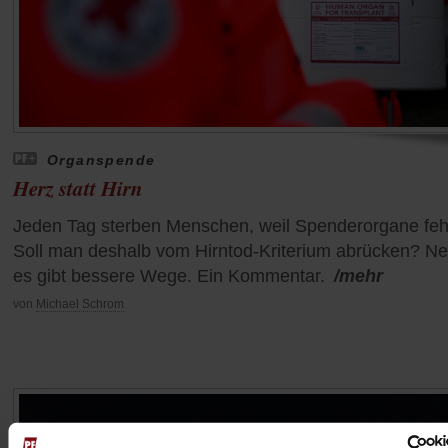
Organspende
Herz statt Hirn
Jeden Tag sterben Menschen, weil Spenderorgane feh
Soll man deshalb vom Hirntod-Kriterium abrücken? Ne
es gibt bessere Wege. Ein Kommentar.
/mehr
von
Michael Schrom