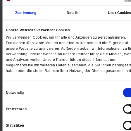
Zustimmung
Details
Über Cookie
Unsere Webseite verwendet Cookies
Wir verwenden Cookies, um Inhalte und Anzeigen zu personalisieren,
Funktionen für soziale Medien anbieten zu können und die Zugriffe auf
unsere Website zu analysieren. Außerdem geben wir Informationen zu Ih
Verwendung unserer Website an unsere Partner für soziale Medien, We
und Analysen weiter. Unsere Partner führen diese Informationen
Fotostrecke: Organspende
möglicherweise mit weiteren Daten zusammen, die Sie ihnen bereitgeste
Warten auf ein neues Leben
haben oder die sie im Rahmen Ihrer Nutzung der Dienste gesammelt ha
Was heißt es, auf eine neue Niere oder ein neues Her
Einwilligungsauswahl
hoffen? Der Fotograf Anton Vester porträtiert Mensche
Notwendig
die auf ein Spenderorgan warten und im Ungewissen
ausharren.
/mehr
Präferenzen
von
Birgit-Sara Fabianek
Statistiken