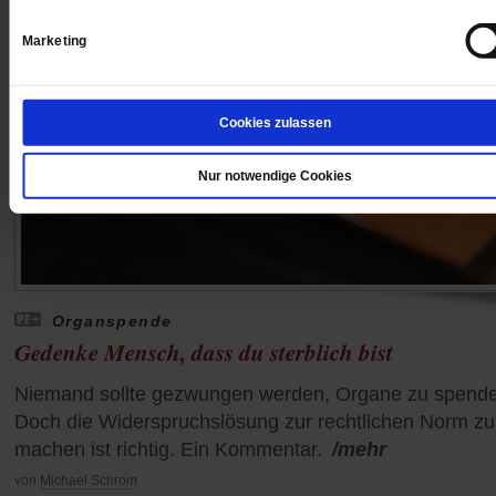
Marketing
Cookies zulassen
Nur notwendige Cookies
Organspende
Gedenke Mensch, dass du sterblich bist
Niemand sollte gezwungen werden, Organe zu spend
Doch die Widerspruchslösung zur rechtlichen Norm zu
machen ist richtig. Ein Kommentar.
/mehr
von
Michael Schrom