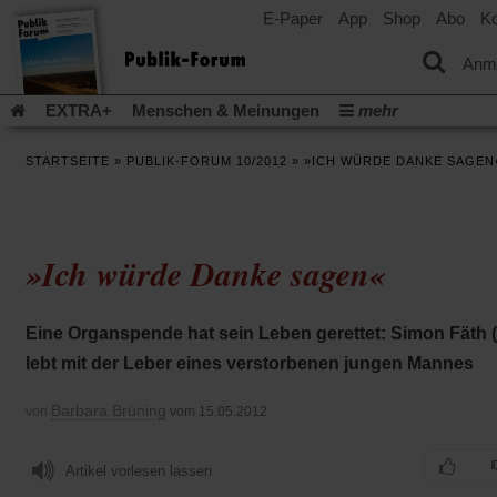
E-Paper
App
Shop
Abo
Ko
einem
neuen
Tab)
Anm
EXTRA+
Menschen & Meinungen
mehr
Religion & Kirchen
Politik & Gesellschaft
Leben & Kultur
STARTSEITE
»
PUBLIK-FORUM 10/2012
»
»ICH WÜRDE DANKE SAGEN
Aufstehen & Handeln
Rezensionen
Publik-Forum Archiv
EXTRA
Edition
Dossier
Weisheitsletter
Spiritletter
Newsletter
Veranstaltungen
Wir über uns
»Ich würde Danke sagen«
Leserinitiative Publik-Forum e.V.
Die Erderwärmung stopp
(Öffnet
(Öffnet
Urlaub und Nichtstun
Gefährlicher Reichtum
Krieg in Naho
in
in
(Öffnet
Gleichberechtigung
Künstliche Intelligenz
Was gibt Hoffn
Eine Organspende hat sein Leben gerettet: Simon Fäth (
einem
einem
in
neuen
neuen
(Öffnet
(Öf
Krieg und Frieden
Gott neu denken
Krieg in der Ukraine
lebt mit der Leber eines verstorbenen jungen Mannes
einem
Tab)
Tab)
in
in
neuen
Flucht und Migration
Video-Podcast »Veranstaltungen«
einem
ei
Tab)
Barbara Brüning
von
vom 15.05.2012
neuen
ne
Podcast »Veranstaltungen«
Schriftgröße ändern:
Tab)
Ta
Artikel vorlesen lassen