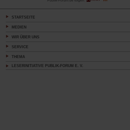
Publik-Forum.de folgen:
in
einem
neuen
Tab)
STARTSEITE
MEDIEN
WIR ÜBER UNS
SERVICE
THEMA
LESERINITIATIVE PUBLIK-FORUM E. V.