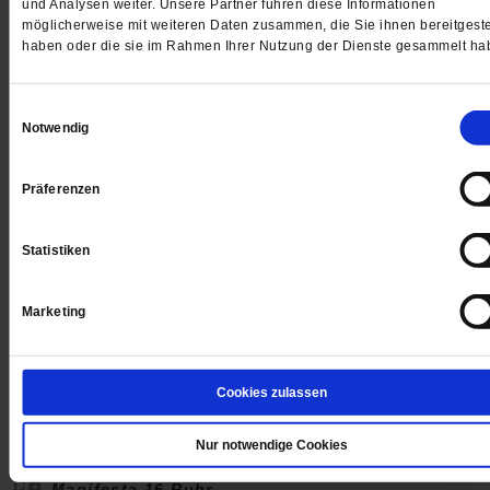
und Analysen weiter. Unsere Partner führen diese Informationen
Shachar entstand nach dem Abdruck eines echten Wal
möglicherweise mit weiteren Daten zusammen, die Sie ihnen bereitgeste
und brauchte von der ersten Idee bis zur Fertigstellun
haben oder die sie im Rahmen Ihrer Nutzung der Dienste gesammelt ha
zehn Jahre.
/mehr
von
Daniela Ordowski
Einwilligungsauswahl
Notwendig
Präferenzen
Statistiken
Marketing
Cookies zulassen
Nur notwendige Cookies
Manifesta 16 Ruhr