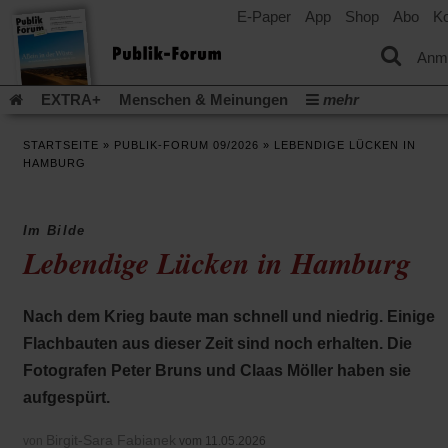
E-Paper
App
Shop
Abo
Ko
einem
neuen
Tab)
Anm
EXTRA+
Menschen & Meinungen
mehr
Religion & Kirchen
Politik & Gesellschaft
Leben & Kultur
STARTSEITE
»
PUBLIK-FORUM 09/2026
»
LEBENDIGE LÜCKEN IN
Aufstehen & Handeln
Rezensionen
Publik-Forum Archiv
HAMBURG
EXTRA
Edition
Dossier
Weisheitsletter
Spiritletter
Newsletter
Veranstaltungen
Wir über uns
Im Bilde
Leserinitiative Publik-Forum e.V.
Die Erderwärmung stopp
Lebendige Lücken in Hamburg
(Öffnet
(Öffnet
Urlaub und Nichtstun
Gefährlicher Reichtum
Krieg in Naho
in
in
(Öffnet
Gleichberechtigung
Künstliche Intelligenz
Was gibt Hoffn
einem
einem
in
Nach dem Krieg baute man schnell und niedrig. Einige
neuen
neuen
(Öffnet
(Öf
Krieg und Frieden
Gott neu denken
Krieg in der Ukraine
einem
Tab)
Tab)
in
in
Flachbauten aus dieser Zeit sind noch erhalten. Die
neuen
Flucht und Migration
Video-Podcast »Veranstaltungen«
einem
ei
Tab)
Fotografen Peter Bruns und Claas Möller haben sie
neuen
ne
Podcast »Veranstaltungen«
Schriftgröße ändern:
Tab)
Ta
aufgespürt.
Birgit-Sara Fabianek
von
vom 11.05.2026