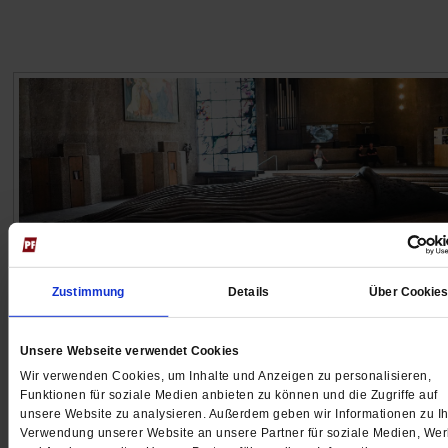
Zustimmung
Details
Über Cookie
The Cast Whale Project
Unsere Webseite verwendet Cookies
In der Kirche gestrandet
Wir verwenden Cookies, um Inhalte und Anzeigen zu personalisieren,
Funktionen für soziale Medien anbieten zu können und die Zugriffe auf
Ein 14 Meter langer Buckelwal liegt im Kirchenschiff v
unsere Website zu analysieren. Außerdem geben wir Informationen zu Ih
St. Gertrud in Köln. Die monumentale Skulptur von Gil
Verwendung unserer Website an unsere Partner für soziale Medien, We