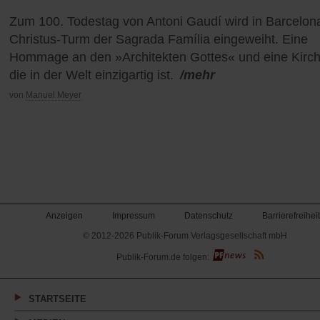
Zum 100. Todestag von Antoni Gaudí wird in Barcelon
Christus-Turm der Sagrada Família eingeweiht. Eine
Hommage an den »Architekten Gottes« und eine Kirch
die in der Welt einzigartig ist.
/mehr
von
Manuel Meyer
Anzeigen
Impressum
Datenschutz
Barrierefreiheit
© 2012-2026 Publik-Forum Verlagsgesellschaft mbH
(Öffnet
Publik-Forum.de folgen:
in
einem
neuen
Tab)
STARTSEITE