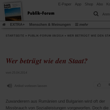
E-Paper
App
Shop
Abo
Ko
einem
neuen
Tab)
Anm
EXTRA+
Menschen & Meinungen
mehr
Religion & Kirchen
Politik & Gesellschaft
Leben & Kultur
STARTSEITE
»
PUBLIK-FORUM 08/2014
»
WER BETRÜGT WIE DEN ST
Aufstehen & Handeln
Rezensionen
Publik-Forum Archiv
EXTRA
Edition
Dossier
Weisheitsletter
Spiritletter
Newsletter
Veranstaltungen
Wir über uns
Wer betrügt wie den Staat?
Leserinitiative Publik-Forum e.V.
Die Erderwärmung stopp
(Öffnet
(Öffnet
Urlaub und Nichtstun
Gefährlicher Reichtum
Krieg in Naho
in
in
(Öffnet
Gleichberechtigung
Künstliche Intelligenz
Was gibt Hoffn
vom 25.04.2014
einem
einem
in
neuen
neuen
(Öffnet
(Öf
Krieg und Frieden
Gott neu denken
Krieg in der Ukraine
einem
Tab)
Tab)
in
in
neuen
Artikel vorlesen lassen
Flucht und Migration
Video-Podcast »Veranstaltungen«
einem
ei
Tab)
neuen
ne
Podcast »Veranstaltungen«
Schriftgröße ändern:
Tab)
Ta
Zuwanderern aus Rumänien und Bulgarien wird oft der
Missbrauch von Sozialleistungen vorgeworfen. Doch die