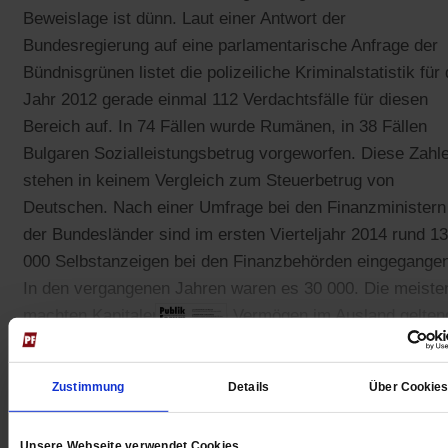
Beweislage ist dünn. Laut einer Antwort der
Bundesregierung auf eine parlamentarische Anfrage der
Bündnisgrünen listet die polizeiliche Kriminalstatistik für
Jahr 2012 gerade einmal 112 Verdachtsfälle für diesen
Bereich auf. In 74 Fällen wurde Rumänen, in 38 Fällen
Bulgaren Sozialleistungsbetrug vorgeworfen. Diese Zahl
stehen in keinem Vergleich zum Steuerbetrug von
Deutschen. Nach einer Umfrage bei den Finanzministern
der Bundesländer sind im ersten Vierteljahr 2014 rund 13
000 Selbstanzeigen bei den Finanzbehörden eingegangen
In den vergangenen Jahren waren es 30 000. Die meiste
machten Kapitalerträge von Vermögen im Ausland gelten
etwa in der Schweiz oder Liechtenstein, auch in der Karib
Zustimmung
Details
Über Cookie
Gedruckt + Digital
Unsere Webseite verwendet Cookies