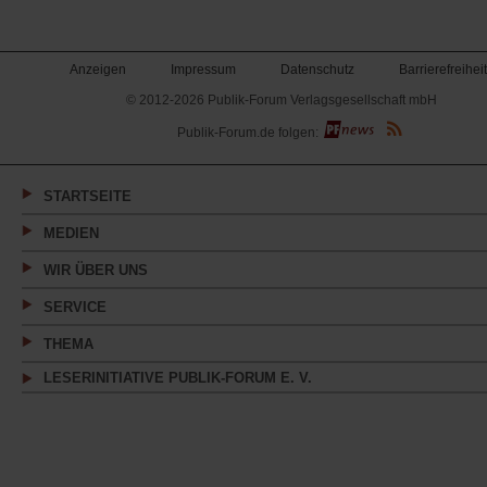
Anzeigen
Impressum
Datenschutz
Barrierefreiheit
© 2012-2026 Publik-Forum Verlagsgesellschaft mbH
(Öffnet
Publik-Forum.de folgen:
in
einem
neuen
Tab)
STARTSEITE
MEDIEN
WIR ÜBER UNS
SERVICE
THEMA
LESERINITIATIVE PUBLIK-FORUM E. V.