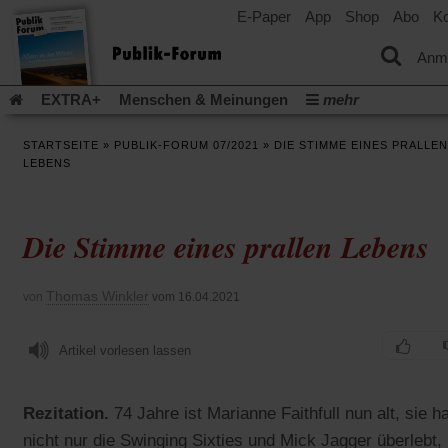
E-Paper
App
Shop
Abo
Ko
einem
neuen
Tab)
Anm
EXTRA+
Menschen & Meinungen
mehr
Religion & Kirchen
Politik & Gesellschaft
Leben & Kultur
STARTSEITE
»
PUBLIK-FORUM 07/2021
»
DIE STIMME EINES PRALLEN
Aufstehen & Handeln
Rezensionen
Publik-Forum Archiv
LEBENS
EXTRA
Edition
Dossier
Weisheitsletter
Spiritletter
Newsletter
Veranstaltungen
Wir über uns
Die Stimme eines prallen Lebens
Leserinitiative Publik-Forum e.V.
Die Erderwärmung stopp
(Öffnet
(Öffnet
Urlaub und Nichtstun
Gefährlicher Reichtum
Krieg in Naho
in
in
(Öffnet
Gleichberechtigung
Künstliche Intelligenz
Was gibt Hoffn
Thomas Winkler
von
vom 16.04.2021
einem
einem
in
neuen
neuen
(Öffnet
(Öf
Krieg und Frieden
Gott neu denken
Krieg in der Ukraine
einem
Tab)
Tab)
in
in
neuen
Flucht und Migration
Artikel vorlesen lassen
Video-Podcast »Veranstaltungen«
einem
ei
Tab)
neuen
ne
Podcast »Veranstaltungen«
Schriftgröße ändern:
Tab)
Ta
Rezitation.
74 Jahre ist Marianne Faithfull nun alt, sie ha
nicht nur die Swinging Sixties und Mick Jagger überlebt,