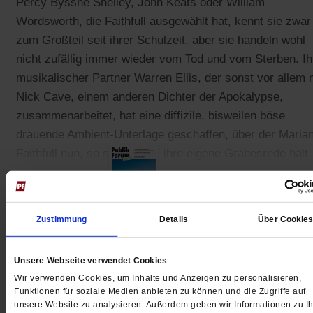
Percy Bysshe Shelley, John Keats oder William
Wordsworth, die Faithfull ausgewählt hat, kennt sie zwar
zum Großteil seit ihrer Schulzeit, aber sie handeln wohl
nicht zufällig immer wieder vom Tod und vom Sterben. Ih
musikalischer Partner Warren Ellis, der sonst vor allem 
Nick Cave, einem anderen Dichter der Apokalypse,
zusammenarbeitet, hat eine diffizile, bisweilen böse
dräuende Ambient-Unterlage geschaffen, über der Maria
Faithfull nun, so scheint es, ihre eigene Grabesrede hält.
Das ist irritierend, aber auch souverän und beeindrucken
Zustimmung
Details
Über Cookie
Gedruckt + Digital
Unsere Webseite verwendet Cookies
Wir verwenden Cookies, um Inhalte und Anzeigen zu personalisieren,
Funktionen für soziale Medien anbieten zu können und die Zugriffe auf
unsere Website zu analysieren. Außerdem geben wir Informationen zu Ih