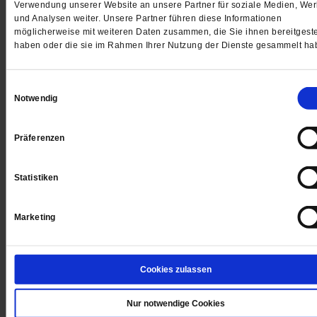
Jetzt für 5 € testen
Verwendung unserer Website an unsere Partner für soziale Medien, We
und Analysen weiter. Unsere Partner führen diese Informationen
möglicherweise mit weiteren Daten zusammen, die Sie ihnen bereitgeste
haben oder die sie im Rahmen Ihrer Nutzung der Dienste gesammelt ha
Einwilligungsauswahl
Notwendig
Digital
Präferenzen
Statistiken
Jetzt für 1 € testen
Marketing
Cookies zulassen
Sie haben bereits ein
-Abo?
Hier anmelden
Nur notwendige Cookies