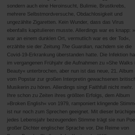
sondern auch eine Heroinsucht, Bulimie, Brustkrebs,
mehrere Selbstmordversuche, Obdachlosigkeit und
ungezählte Zigaretten. Kein Wunder, dass das Virus
ebenfalls kapitulieren musste. Allerdings war es knapp: 
war an einem dunklen Ort, vermutlich war es der Tod«,
erzählte sie der Zeitung
The Guardian,
nachdem sie die
Covid-19-Erkrankung überstanden hatte. Die Infektion ha
im vergangenen Frühjahr die Aufnahmen zu »She Walks 
Beauty« unterbrochen, aber nun ist das neue, 21. Album 
vom Popstar zur großen Interpretin gewachsenen britisc
Musikerin zu hören. Allerdings singt Faithfull nicht mehr.
Ihre schon zu Zeiten ihres größten Erfolgs, dem Album
»Broken English« von 1979, ramponiert klingende Stimm
ist nur noch zum Sprechen geeignet. Mit dieser brüchige
jedes Lebensjahr bezeugenden Stimme trägt sie nun Po
großer Dichter englischer Sprache vor. Die Reime von