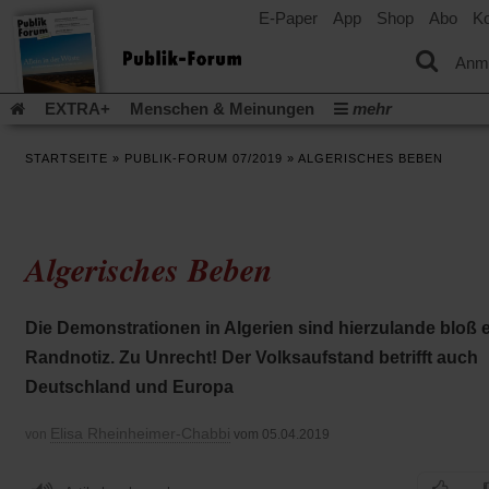
E-Paper
App
Shop
Abo
Ko
einem
neuen
Tab)
Anm
EXTRA+
Menschen & Meinungen
mehr
Religion & Kirchen
Politik & Gesellschaft
Leben & Kultur
STARTSEITE
»
PUBLIK-FORUM 07/2019
»
ALGERISCHES BEBEN
Aufstehen & Handeln
Rezensionen
Publik-Forum Archiv
EXTRA
Edition
Dossier
Weisheitsletter
Spiritletter
Newsletter
Veranstaltungen
Wir über uns
Algerisches Beben
Leserinitiative Publik-Forum e.V.
Die Erderwärmung stopp
(Öffnet
(Öffnet
Urlaub und Nichtstun
Gefährlicher Reichtum
Krieg in Naho
in
in
(Öffnet
Gleichberechtigung
Künstliche Intelligenz
Was gibt Hoffn
Die Demonstrationen in Algerien sind hierzulande bloß 
einem
einem
in
neuen
neuen
(Öffnet
(Öf
Krieg und Frieden
Gott neu denken
Krieg in der Ukraine
Randnotiz. Zu Unrecht! Der Volksaufstand betrifft auch
einem
Tab)
Tab)
in
in
neuen
Flucht und Migration
Video-Podcast »Veranstaltungen«
Deutschland und Europa
einem
ei
Tab)
neuen
ne
Podcast »Veranstaltungen«
Schriftgröße ändern:
Tab)
Ta
Elisa Rheinheimer-Chabbi
von
vom 05.04.2019