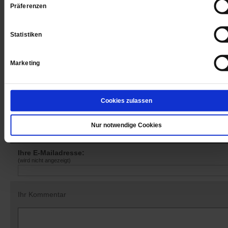
Präferenzen
Sie haben bereits ein
-Abo?
Hier anmelden
Statistiken
Marketing
Datum der Erstveröffentlichung: 05.04.2019
Cookies zulassen
Nur notwendige Cookies
Kommentare und Leserbriefe
Ihre E-Mailadresse:
(wird nicht angezeigt)
Ihr Kommentar