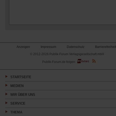
Anzeigen
Impressum
Datenschutz
Barrierefreiheit
© 2012-2026 Publik-Forum Verlagsgesellschaft mbH
(Öffnet
Publik-Forum.de folgen:
in
einem
neuen
Tab)
STARTSEITE
MEDIEN
WIR ÜBER UNS
SERVICE
THEMA