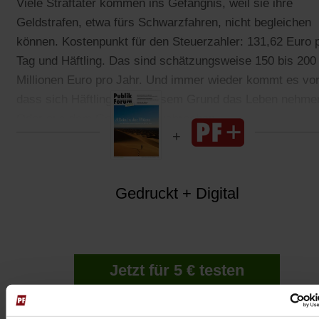
Viele Straftäter kommen ins Gefängnis, weil sie ihre
Geldstrafen, etwa fürs Schwarzfahren, nicht begleichen
können. Kostenpunkt für den Steuerzahler: 131,62 Euro 
Tag und Häftling. Das sind schätzungsweise 150 bis 200
Millionen Euro pro Jahr. Und immer wieder kommt es vor
dass sich Häftlinge aus diesem Grund das Leben nehme
Oder aus dem Gefängnis ausbrechen.
Gedruckt + Digital
Jetzt für 5 € testen