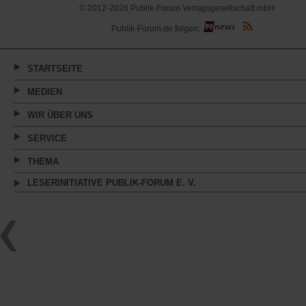
© 2012-2026 Publik-Forum Verlagsgesellschaft mbH
(Öffnet
Publik-Forum.de folgen:
in
einem
neuen
Tab)
STARTSEITE
MEDIEN
WIR ÜBER UNS
SERVICE
THEMA
LESERINITIATIVE PUBLIK-FORUM E. V.