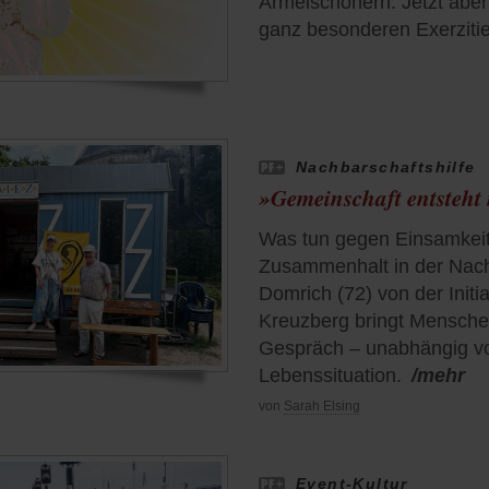
Ärmelschonern. Jetzt aber 
ganz besonderen Exerziti
Nachbarschaftshilfe
»Gemeinschaft entsteht 
Was tun gegen Einsamkei
Zusammenhalt in der Nach
Domrich (72) von der Initi
Kreuzberg bringt Mensche
Gespräch – unabhängig von
Lebenssituation.
/mehr
von
Sarah Elsing
Event-Kultur