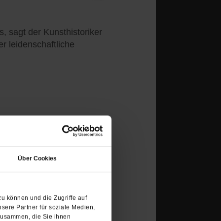
s, sagt der Kunsthistoriker
 leidenschaftliche
der Finsternis
(Öffnet
in
er Trump ist moralisch
Über Cookies
einem
enn auch noch die Fußball-
neuen
 Grund ist. Unsere Autorin
Tab)
dem hingeflogen.
/mehr
u können und die Zugriffe auf
sere Partner für soziale Medien,
zusammen, die Sie ihnen