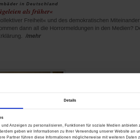
mmbäder in Deutschland
ügeleien als früher«
kollektiver Freiheit« und des demokratischen Miteinander
ommen dann all die Horrormeldungen in den Medien? Der
rklärung.
/mehr
Fußball-WM 2026
Sonnenbrand im Herzen 
Eine Reise in die USA unt
Details
fragwürdig. Umso mehr, w
WM der korrupten FIFA der
es
ist mit ihrer Familie trotz
und Anzeigen zu personalisieren, Funktionen für soziale Medien anbieten z
von
Anna Müller
ßerdem geben wir Informationen zu Ihrer Verwendung unserer Website an un
re Partner führen diese Informationen möglicherweise mit weiteren Daten 