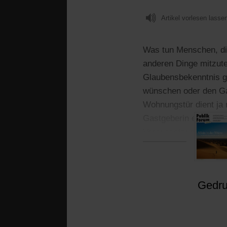
Artikel vorlesen lasse
Was tun Menschen, di
anderen Dinge mitzute
Glaubensbekenntnis g
wünschen oder den Ga
Wohnungstür dient ja 
Gastgeberin ein und w
Voraussetzung für ge
Gedruc