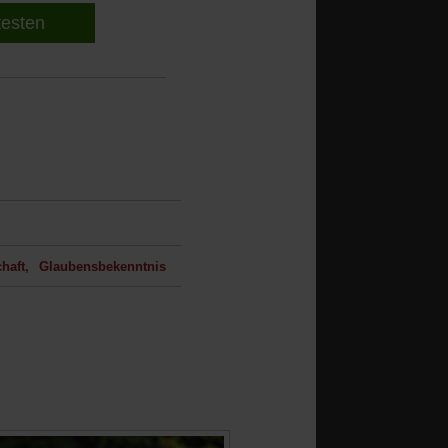
 testen
haft
Glaubensbekenntnis