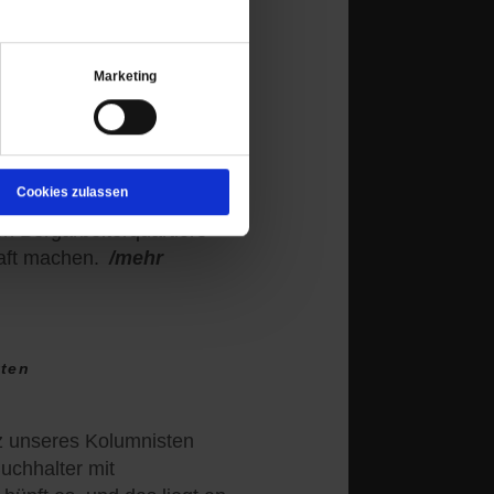
Marketing
chaft
viele Kirchen nicht mehr
ll mit ihnen geschehen? Die
Cookies zulassen
le Manifesta will aus den
en Bergarbeiterquartiere
aft machen.
/mehr
tten
rz unseres Kolumnisten
Buchhalter mit