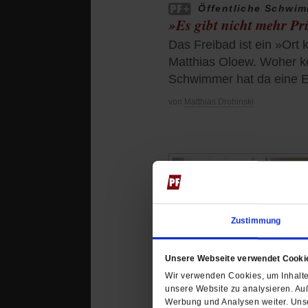
Öffentliche Schwi
»Es gibt nicht mehr Pr
Das Freibad ist ein »Ort 
Matthias Oloew. Woher k
Schwimmer hat da eine E
von
Matthias Drobinski
Zustimmung
Unsere Webseite verwendet Cooki
Wir verwenden Cookies, um Inhalte 
unsere Website zu analysieren. Au
Werbung und Analysen weiter. Unse