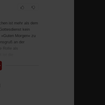
chen ist mehr als dem
Gottesdienst kein
n »Guten Morgen« zu
nsgruß an der
e Rolle als
 ist die
l