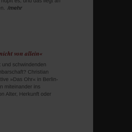
hüpft es, und das liegt an
en.
/mehr
nicht von allein«
t und schwindenden
barschaft? Christian
ative »Das Ohr« in Berlin-
n miteinander ins
 Alter, Herkunft oder