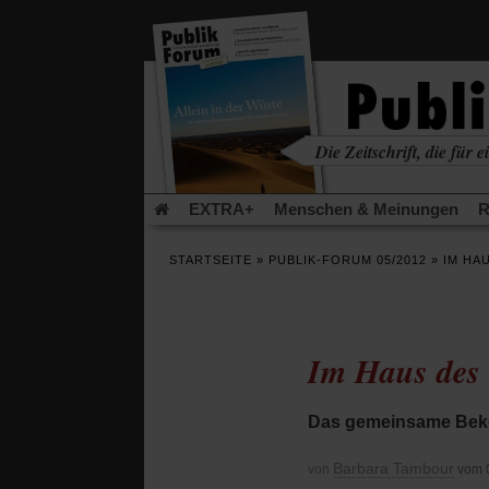
in
einem
neuen
Tab)
Die Zeitschrift, die für ei
kritisch • christlich • u
EXTRA+
Menschen & Meinungen
R
Rezensionen
Publik-Forum Archiv
EX
STARTSEITE
»
PUBLIK-FORUM 05/2012
»
IM HA
Leserinitiative Publik-Forum e.V.
Die Er
Gleichberechtigung
Künstliche Intelligenz
Flucht und Migration
Video-Podcast »Ver
Im Haus des
Das gemeinsame Beke
Barbara Tambour
von
vom 