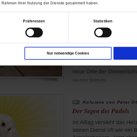
 im Rahmen Ihrer Nutzung der Dienste gesammelt haben.
Manifesta 16 Ruhr
Präferenzen
Statistiken
Die Kunst der Nachbars
In der Ruhrregion werden 
liturgisch genutzt. Was so
Nur notwendige Cookies
europäische Wanderbienna
»Pantoffelkirchen« der alt
neue Orte der Gemeinsch
von
Anne Strotmann
Kolumne von Peter O
Der Segen des Pudels
Im Alltag versieht das He
seinen Dienst oft wie ein 