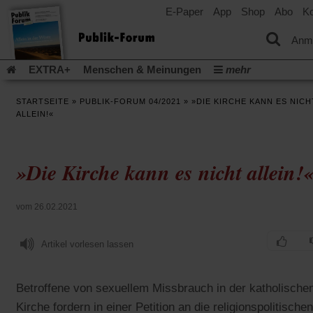
E-Paper
App
Shop
Abo
Ko
einem
neuen
Tab)
Anm
EXTRA+
Menschen & Meinungen
mehr
Religion & Kirchen
Politik & Gesellschaft
Leben & Kultur
STARTSEITE
»
PUBLIK-FORUM 04/2021
»
»DIE KIRCHE KANN ES NICH
Aufstehen & Handeln
Rezensionen
Publik-Forum Archiv
ALLEIN!«
EXTRA
Edition
Dossier
Weisheitsletter
Spiritletter
Newsletter
Veranstaltungen
Wir über uns
»Die Kirche kann es nicht allein!
Leserinitiative Publik-Forum e.V.
Die Erderwärmung stopp
(Öffnet
(Öffnet
Urlaub und Nichtstun
Gefährlicher Reichtum
Krieg in Naho
in
in
(Öffnet
Gleichberechtigung
Künstliche Intelligenz
Was gibt Hoffn
vom 26.02.2021
einem
einem
in
neuen
neuen
(Öffnet
(Öf
Krieg und Frieden
Gott neu denken
Krieg in der Ukraine
einem
Tab)
Tab)
in
in
neuen
Artikel vorlesen lassen
Flucht und Migration
Video-Podcast »Veranstaltungen«
einem
ei
Tab)
neuen
ne
Podcast »Veranstaltungen«
Schriftgröße ändern:
Tab)
Ta
Betroffene von sexuellem Missbrauch in der katholische
Kirche fordern in einer Petition an die religionspolitischen