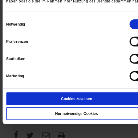
haben oder die sie im Rahmen Ihrer Nutzung der Dienste gesammelt ha
Einwilligungsauswahl
Digital
Notwendig
Präferenzen
Jetzt für 1 € testen
Statistiken
Marketing
Sie haben bereits ein
-Abo?
Hier anmelden
Cookies zulassen
Nur notwendige Cookies
Datum der Erstveröffentlichung: 26.02.2021