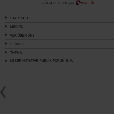
(Öffnet
Publik-Forum.de folgen:
in
einem
neuen
Tab)
STARTSEITE
MEDIEN
WIR ÜBER UNS
SERVICE
THEMA
LESERINITIATIVE PUBLIK-FORUM E. V.