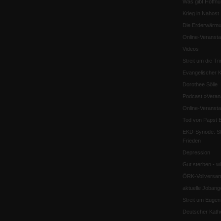
Was gibt Hoffn
Krieg in Nahost
Die Erderwärmu
Online-Veransta
Videos
Streit um die Tri
Evangelischer K
Dorothee Sölle
Podcast »Veran
Online-Veransta
Tod von Papst B
EKD-Synode: Str
Frieden
Depression
Gut sterben - w
ÖRK-Vollversa
aktuelle Jobang
Streit um Euge
Deutscher Katho