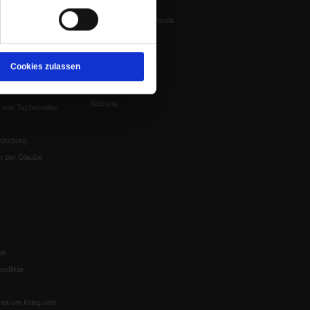
Vorstand
tstun
Harald-Pawlowski-Fonds
igenz
Spenden
ung
Veranstaltungen
nflikte, Leo XIV
Cookies zulassen
Gesprächskreise
Mitgliederrundbrief
Satzung
 von Tschernobyl
Würzburg
n der Glaube
en
nflikte
eit um Krieg und