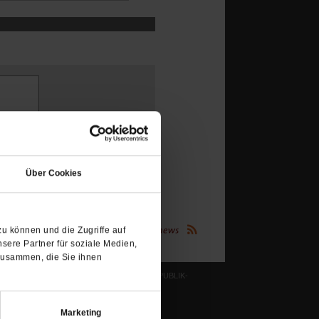
(Öffnet
in
Über Cookies
einem
neuen
Tab)
(Öffnet
u können und die Zugriffe auf
Publik-Forum.de folgen:
in
sere Partner für soziale Medien,
einem
neuen
zusammen, die Sie ihnen
Tab)
LESERINITIATIVE PUBLIK-
FORUM E. V.
ichtum
Ziele und Aufgaben
Marketing