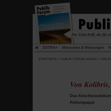
in
einem
neuen
Tab)
Die Zeitschrift, die für ei
kritisch • christlich • u
EXTRA+
Menschen & Meinungen
R
Rezensionen
Publik-Forum Archiv
EX
STARTSEITE
»
PUBLIK-FORUM 04/2020
»
VON K
Leserinitiative Publik-Forum e.V.
Die Er
Gleichberechtigung
Künstliche Intelligenz
Flucht und Migration
Video-Podcast »Ver
Von Kolibris
Das Abschlussdokumen
Reformpapst