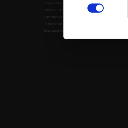
Religion & Kirchen
Publik-Forum Edition
Leben & Kultur
Publik-Forum Dossier
Aufstehen & Handeln
Weisheitsletter
Rezensionen
Spiritletter
Veranstaltungskalender