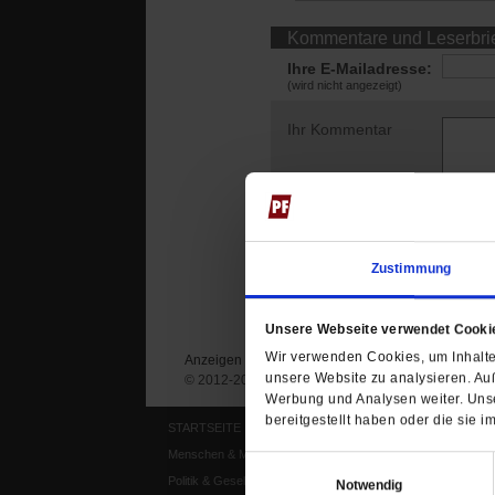
Kommentare und Leserbri
Ihre E-Mailadresse:
(wird nicht angezeigt)
Ihr Kommentar
Zustimmung
Unsere Webseite verwendet Cooki
Wir verwenden Cookies, um Inhalte 
Anzeigen
Impressum
Datenschutz
unsere Website zu analysieren. Au
© 2012-2026 Publik-Forum Verlagsgesellschaft mb
Werbung und Analysen weiter. Unse
bereitgestellt haben oder die sie
STARTSEITE
MEDIEN
Menschen & Meinungen
Publik-Forum Archiv
Einwilligungsauswahl
Politik & Gesellschaft
Publik-Forum EXTRA
Notwendig