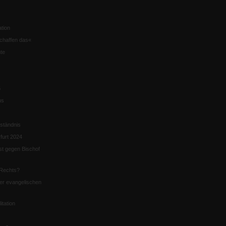
tion
chaffen das«
te
5
us
ständnis
furt 2024
st gegen Bischof
Rechts?
er evangelischen
itation