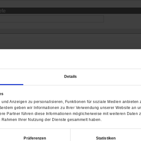
efe
Details
es
und Anzeigen zu personalisieren, Funktionen für soziale Medien anbieten z
Barrierefreiheit
ßerdem geben wir Informationen zu Ihrer Verwendung unserer Website an un
H
re Partner führen diese Informationen möglicherweise mit weiteren Daten 
 im Rahmen Ihrer Nutzung der Dienste gesammelt haben.
WIR ÜBER UNS
SERVICE
THEMA
Redaktion
Abo
Gefährlicher Re
Herausgeberinnen und
Abo kündigen
Gottesfragen
Präferenzen
Statistiken