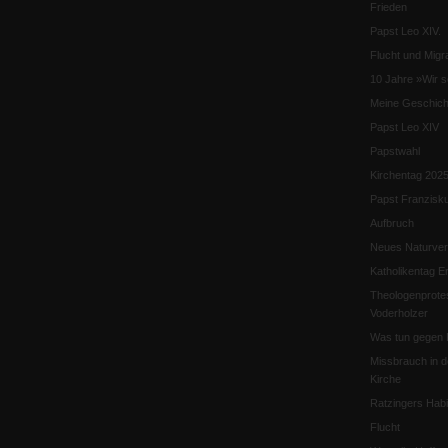
Frieden
Papst Leo XIV.
Flucht und Migra
10 Jahre »Wir s
Meine Geschich
Papst Leo XIV
Papstwahl
Kirchentag 202
Papst Franzisk
Aufbruch
Neues Naturver
Katholikentag Er
Theologenprote
Voderholzer
Was tun gegen 
Missbrauch in d
Kirche
Ratzingers Habil
Flucht