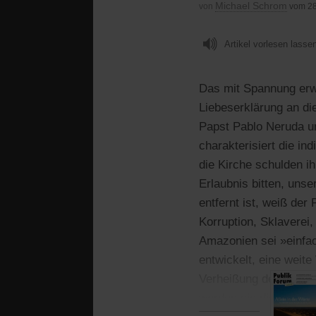
Michael Schrom
von
vom 28
Artikel vorlesen lasse
Das mit Spannung erw
Liebeserklärung an di
Papst Pablo Neruda un
charakterisiert die in
die Kirche schulden i
Erlaubnis bitten, unse
entfernt ist, weiß de
Korruption, Sklaverei
Amazonien sei »einfac
entwickelt, eine weite
Verheißung des brasili
werden sie diese Pas