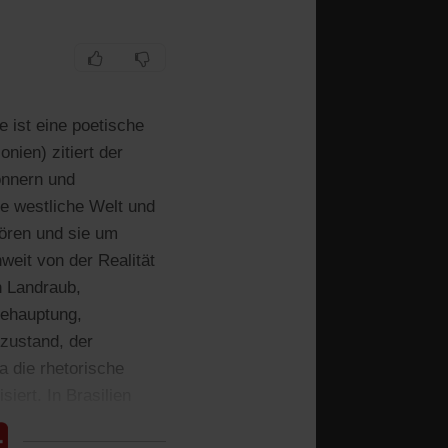
ist eine poetische
ien) zitiert der
onnern und
ie westliche Welt und
ören und sie um
weit von der Realität
n Landraub,
Behauptung,
zustand, der
a die rhetorische
iert. In Brasilien