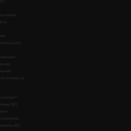
ung?
ng stoppen
ltung
nität
irchentag 2023
staltungen«
ltungen
enedikt
eit um Krieg und
ie geht das?
mmlung 2022
ebote
n Drewermann
likentag 2022