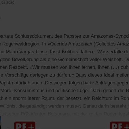
.02.2020
n
artete Schlussdokument des Papstes zur Amazonas-Synode 
e Regenwaldregion. In »Querida Amazonia« (Geliebtes Amazon
d Mario Vargas Llosa, lässt Kolibris flattern, Wasserfälle d
digene Bevölkerung als eine Gemeinschaft voller Weisheit. D
hnen Respekt. »Wir müssen von ihnen lernen, ihnen (…) zuh
re Vorschläge darlegen zu dürfen.« Dass dieses Ideal meilen
r Papst natürlich auch. Deswegen folgen harte Anklagen gege
, Mord, Konsumismus und politische Lüge. Dazu gehört die 
h ein enorm leerer Raum, der besetzt, ein Reichtum im Roh
 Wildnis, die gebändigt werden muss«. Genau darin besteht j
anischen Präsidenten Bolsonaro, mit der er das Roden legalis
sage zu lesen wissen.