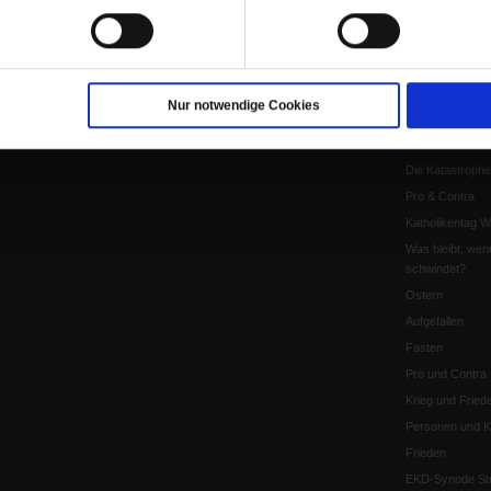
Herausgeber
Shop
Urlaub und Nich
Verlag
Newsletter
Künstliche Intell
Anzeigen
Gleichberechtig
Kontakt
Personen und Ko
Nur notwendige Cookies
Pfingsten
Leo XIV
Die Katastrophe
Pro & Contra
Katholikentag 
Was bleibt, wen
schwindet?
Ostern
Aufgefallen
Fasten
Pro und Contra
Krieg und Fried
Personen und Ko
Frieden
EKD-Synode Str