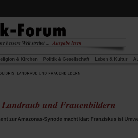
ne bessere Welt streitet ...
Ausgabe lesen
nabhängig
zur aktuellen Ausgabe
eligion & Kirchen
Politik & Gesellschaft
Leben & Kultur
Au
TRA
Edition
Dossier
Weisheitsletter
Spiritletter
Newsle
OLIBRIS, LANDRAUB UND FRAUENBILDERN
(Öffnet
(Öffnet
derwärmung stoppen
Urlaub und Nichtstun
Gefährlicher Re
in
in
(Öffnet
(Öffnet
(Öffnet
Was gibt Hoffnung?
Krieg und Frieden
Gott neu denken
einem
einem
in
in
in
neuen
neuen
anstaltungen«
Podcast »Veranstaltungen«
Schriftgröße änd
einem
einem
einem
Tab)
Tab)
, Landraub und Frauenbildern
neuen
neuen
neuen
Tab)
Tab)
Tab)
t zur Amazonas-Synode macht klar: Franziskus ist Umwelt