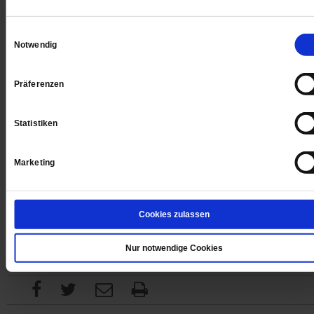
Digital
Einwilligungsauswahl
Notwendig
Präferenzen
Jetzt für 1 € testen
Statistiken
Marketing
Sie haben bereits ein
-Abo?
Hier anmelden
Cookies zulassen
Nur notwendige Cookies
Datum der Erstveröffentlichung: 08.02.2019