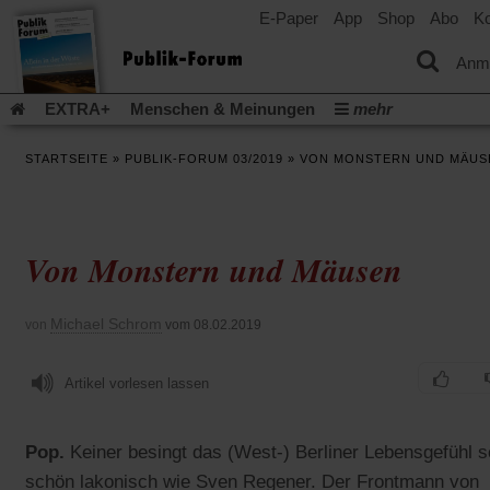
E-Paper
App
Shop
Abo
Ko
einem
neuen
Tab)
Anm
EXTRA+
Menschen & Meinungen
mehr
Religion & Kirchen
Politik & Gesellschaft
Leben & Kultur
STARTSEITE
»
PUBLIK-FORUM 03/2019
»
VON MONSTERN UND MÄUS
Aufstehen & Handeln
Rezensionen
Publik-Forum Archiv
EXTRA
Edition
Dossier
Weisheitsletter
Spiritletter
Newsletter
Veranstaltungen
Wir über uns
Von Monstern und Mäusen
Leserinitiative Publik-Forum e.V.
Die Erderwärmung stopp
(Öffnet
(Öffnet
Urlaub und Nichtstun
Gefährlicher Reichtum
Krieg in Naho
in
in
(Öffnet
Gleichberechtigung
Künstliche Intelligenz
Was gibt Hoffn
Michael Schrom
von
vom 08.02.2019
einem
einem
in
neuen
neuen
(Öffnet
(Öf
Krieg und Frieden
Gott neu denken
Krieg in der Ukraine
einem
Tab)
Tab)
in
in
neuen
Flucht und Migration
Artikel vorlesen lassen
Video-Podcast »Veranstaltungen«
einem
ei
Tab)
neuen
ne
Podcast »Veranstaltungen«
Schriftgröße ändern:
Tab)
Ta
Pop.
Keiner besingt das (West-) Berliner Lebensgefühl s
schön lakonisch wie Sven Regener. Der Frontmann von