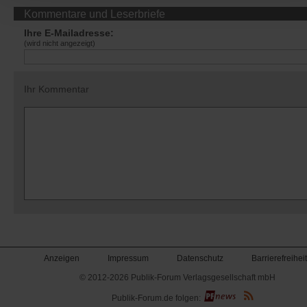
Kommentare und Leserbriefe
Ihre E-Mailadresse:
(wird nicht angezeigt)
Ihr Kommentar
Anzeigen
Impressum
Datenschutz
Barrierefreiheit
© 2012-2026 Publik-Forum Verlagsgesellschaft mbH
(Öffnet
Publik-Forum.de folgen:
in