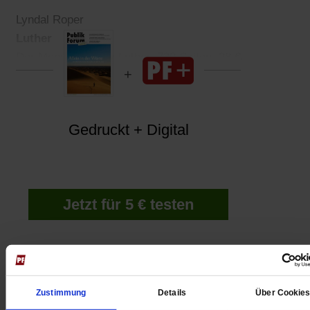
Lyndal Roper
Luther
Der Mensch Martin Luther. 730 Seiten. 28 €
Gedruckt + Digital
Jetzt für 5 € testen
Zustimmung
Details
Über Cookie