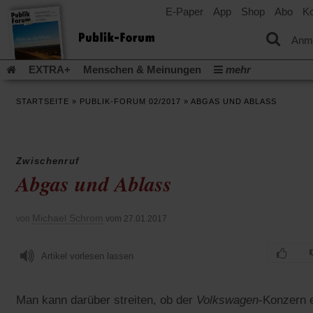
E-Paper
App
Shop
Abo
Ko
einem
neuen
Tab)
Anm
EXTRA+
Menschen & Meinungen
mehr
Religion & Kirchen
Politik & Gesellschaft
Leben & Kultur
STARTSEITE
»
PUBLIK-FORUM 02/2017
»
ABGAS UND ABLASS
Aufstehen & Handeln
Rezensionen
Publik-Forum Archiv
EXTRA
Edition
Dossier
Weisheitsletter
Spiritletter
Newsletter
Veranstaltungen
Wir über uns
Zwischenruf
Leserinitiative Publik-Forum e.V.
Die Erderwärmung stopp
Abgas und Ablass
(Öffnet
(Öffnet
Urlaub und Nichtstun
Gefährlicher Reichtum
Krieg in Naho
in
in
(Öffnet
Gleichberechtigung
Künstliche Intelligenz
Was gibt Hoffn
einem
einem
Michael Schrom
in
von
vom 27.01.2017
neuen
neuen
(Öffnet
(Öf
Krieg und Frieden
Gott neu denken
Krieg in der Ukraine
einem
Tab)
Tab)
in
in
neuen
Flucht und Migration
Video-Podcast »Veranstaltungen«
einem
ei
Tab)
Artikel vorlesen lassen
neuen
ne
Podcast »Veranstaltungen«
Schriftgröße ändern:
Tab)
Ta
Man kann darüber streiten, ob der
Volkswagen
-Konzern 