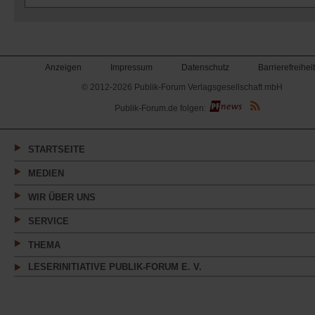
Anzeigen
Impressum
Datenschutz
Barrierefreiheit
© 2012-2026 Publik-Forum Verlagsgesellschaft mbH
(Öffnet
Publik-Forum.de folgen:
in
einem
neuen
Tab)
STARTSEITE
MEDIEN
WIR ÜBER UNS
SERVICE
THEMA
LESERINITIATIVE PUBLIK-FORUM E. V.