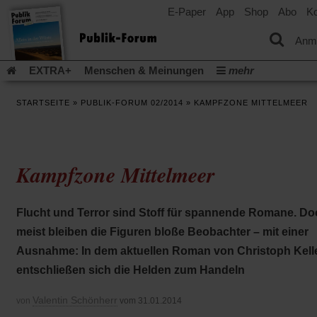
E-Paper
App
Shop
Abo
Ko
einem
neuen
Tab)
Anm
EXTRA+
Menschen & Meinungen
mehr
Religion & Kirchen
Politik & Gesellschaft
Leben & Kultur
STARTSEITE
»
PUBLIK-FORUM 02/2014
»
KAMPFZONE MITTELMEER
Aufstehen & Handeln
Rezensionen
Publik-Forum Archiv
EXTRA
Edition
Dossier
Weisheitsletter
Spiritletter
Newsletter
Veranstaltungen
Wir über uns
Kampfzone Mittelmeer
Leserinitiative Publik-Forum e.V.
Die Erderwärmung stopp
(Öffnet
(Öffnet
Urlaub und Nichtstun
Gefährlicher Reichtum
Krieg in Naho
in
in
(Öffnet
Gleichberechtigung
Künstliche Intelligenz
Was gibt Hoffn
Flucht und Terror sind Stoff für spannende Romane. Do
einem
einem
in
neuen
neuen
(Öffnet
(Öf
Krieg und Frieden
Gott neu denken
Krieg in der Ukraine
meist bleiben die Figuren bloße Beobachter – mit einer
einem
Tab)
Tab)
in
in
neuen
Flucht und Migration
Video-Podcast »Veranstaltungen«
Ausnahme: In dem aktuellen Roman von Christoph Kell
einem
ei
Tab)
neuen
ne
Podcast »Veranstaltungen«
Schriftgröße ändern:
entschließen sich die Helden zum Handeln
Tab)
Ta
Valentin Schönherr
von
vom 31.01.2014