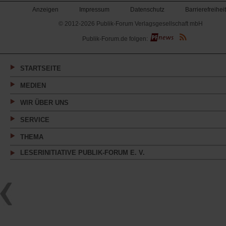
Anzeigen
Impressum
Datenschutz
Barrierefreiheit
© 2012-2026 Publik-Forum Verlagsgesellschaft mbH
(Öffnet
Publik-Forum.de folgen:
in
einem
neuen
Tab)
STARTSEITE
MEDIEN
WIR ÜBER UNS
SERVICE
THEMA
LESERINITIATIVE PUBLIK-FORUM E. V.