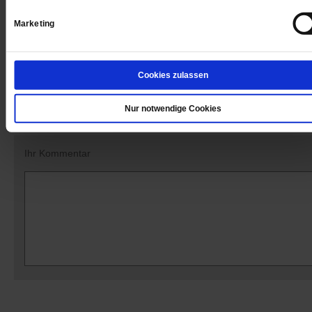
Datum der Erstveröffentlichung: 11.01.2019
Marketing
Cookies zulassen
Kommentare und Leserbriefe
Ihre E-Mailadresse:
(wird nicht angezeigt)
Nur notwendige Cookies
Ihr Kommentar