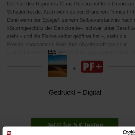
Der Fall des Reporters Claas Relotius ist kein Grund zur
Schadenfreude. Auch wenn es den Branchen-Primus triff
Denn wenn der
Spiegel,
seinem Selbstverständnis nach 
»Sturmgeschütz der Demokratie«, schwer unter Beschu
steht – und die Flanke selbst geöffnet hat –, steht die
Presse insgesamt im Feld. Ihre Abwehrkraft kann nur
gestärkt werden, wenn die Medien insgesamt mit sich in
Gericht gehen.
Gedruckt + Digital
Jetzt für 5 € testen