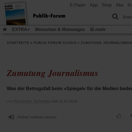
E-Paper
App
Shop
Abo
Ko
einem
neuen
Tab)
Anm
EXTRA+
Menschen & Meinungen
mehr
Religion & Kirchen
Politik & Gesellschaft
Leben & Kultur
STARTSEITE
»
PUBLIK-FORUM 01/2019
»
ZUMUTUNG JOURNALISMUS
Aufstehen & Handeln
Rezensionen
Publik-Forum Archiv
EXTRA
Edition
Dossier
Weisheitsletter
Spiritletter
Newsletter
Veranstaltungen
Wir über uns
Zumutung Journalismus
Leserinitiative Publik-Forum e.V.
Die Erderwärmung stopp
(Öffnet
(Öffnet
Urlaub und Nichtstun
Gefährlicher Reichtum
Krieg in Naho
in
in
(Öffnet
Gleichberechtigung
Künstliche Intelligenz
Was gibt Hoffn
Was der Betrugsfall beim »Spiegel« für die Medien bede
einem
einem
in
neuen
neuen
(Öffnet
(Öf
Krieg und Frieden
Gott neu denken
Krieg in der Ukraine
einem
Tab)
Tab)
in
in
Alexander Schwabe
von
vom 11.01.2019
neuen
Flucht und Migration
Video-Podcast »Veranstaltungen«
einem
ei
Tab)
neuen
ne
Podcast »Veranstaltungen«
Schriftgröße ändern:
Tab)
Ta
Artikel vorlesen lassen