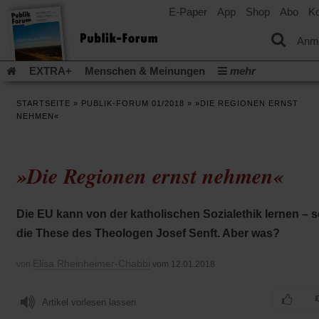
E-Paper
App
Shop
Abo
Ko
einem
neuen
Tab)
Anm
EXTRA+
Menschen & Meinungen
mehr
Religion & Kirchen
Politik & Gesellschaft
Leben & Kultur
STARTSEITE
»
PUBLIK-FORUM 01/2018
»
»DIE REGIONEN ERNST
Aufstehen & Handeln
Rezensionen
Publik-Forum Archiv
NEHMEN«
EXTRA
Edition
Dossier
Weisheitsletter
Spiritletter
Newsletter
Veranstaltungen
Wir über uns
»Die Regionen ernst nehmen«
Leserinitiative Publik-Forum e.V.
Die Erderwärmung stopp
(Öffnet
(Öffnet
Urlaub und Nichtstun
Gefährlicher Reichtum
Krieg in Naho
in
in
(Öffnet
Gleichberechtigung
Künstliche Intelligenz
Was gibt Hoffn
Die EU kann von der katholischen Sozialethik lernen – 
einem
einem
in
neuen
neuen
(Öffnet
(Öf
Krieg und Frieden
Gott neu denken
Krieg in der Ukraine
die These des Theologen Josef Senft. Aber was?
einem
Tab)
Tab)
in
in
neuen
Flucht und Migration
Video-Podcast »Veranstaltungen«
einem
ei
Tab)
Elisa Rheinheimer-Chabbi
von
vom 12.01.2018
neuen
ne
Podcast »Veranstaltungen«
Schriftgröße ändern:
Tab)
Ta
Artikel vorlesen lassen