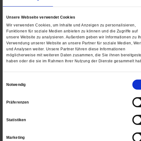
Digital
Unsere Webseite verwendet Cookies
Wir verwenden Cookies, um Inhalte und Anzeigen zu personalisieren,
Funktionen für soziale Medien anbieten zu können und die Zugriffe auf
Jetzt für 1 € testen
unsere Website zu analysieren. Außerdem geben wir Informationen zu Ih
Verwendung unserer Website an unsere Partner für soziale Medien, We
und Analysen weiter. Unsere Partner führen diese Informationen
möglicherweise mit weiteren Daten zusammen, die Sie ihnen bereitgeste
haben oder die sie im Rahmen Ihrer Nutzung der Dienste gesammelt ha
Sie haben bereits ein
-Abo?
Hier anmelden
Einwilligungsauswahl
Notwendig
Datum der Erstveröffentlichung: 12.01.2018
Präferenzen
Josef Senft
ist katholischer Theologe mit Schwerpunkt christliche
Sozialethik. Von 1980 bis 2009 arbeitete er als Hochschullehrer für
Statistiken
Religionspädagogik und Sozialethik an der Uni Köln.
Marketing