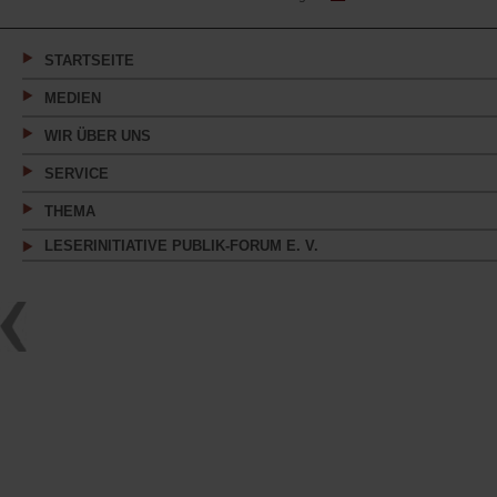
in
einem
neuen
Tab)
STARTSEITE
MEDIEN
WIR ÜBER UNS
SERVICE
THEMA
LESERINITIATIVE PUBLIK-FORUM E. V.