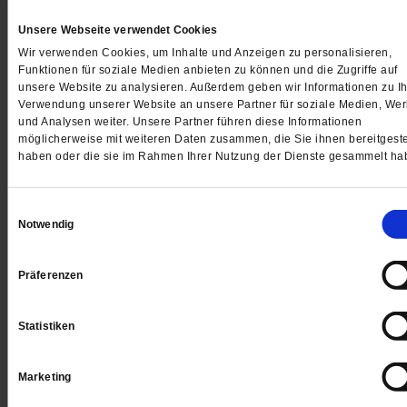
Brauchen Frauen eine verpflichtende Beratung vor e
Schwangerschaftsabbruch? Das Gesetz sagt bisher: 
Unsere Webseite verwendet Cookies
Doch was bringt ein solches Gespräch? Erfahrungen
Wir verwenden Cookies, um Inhalte und Anzeigen zu personalisieren,
Funktionen für soziale Medien anbieten zu können und die Zugriffe auf
zwei Frauen, die ungeplant schwanger wurden.
/meh
unsere Website zu analysieren. Außerdem geben wir Informationen zu Ih
von
Judith Bauer
Verwendung unserer Website an unsere Partner für soziale Medien, We
und Analysen weiter. Unsere Partner führen diese Informationen
möglicherweise mit weiteren Daten zusammen, die Sie ihnen bereitgeste
haben oder die sie im Rahmen Ihrer Nutzung der Dienste gesammelt ha
Personen und Konflikte
Einwilligungsauswahl
Notwendig
/mehr
Präferenzen
Statistiken
Marketing