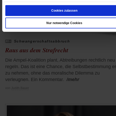
Cookies zulassen
Nur notwendige Cookies
Schwangerschaftsabbruch
Raus aus dem Strafrecht
Die Ampel-Koalition plant, Abtreibungen rechtlich neu
regeln. Das ist eine Chance, die Selbstbestimmung e
zu nehmen, ohne das moralische Dilemma zu
verleugnen. Ein Kommentar.
/mehr
von
Judith Bauer