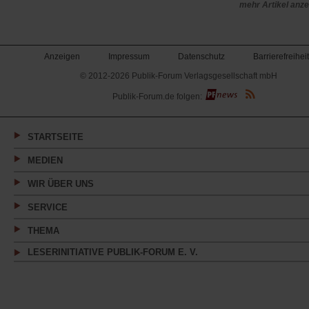
mehr Artikel anz
Anzeigen
Impressum
Datenschutz
Barrierefreiheit
© 2012-2026 Publik-Forum Verlagsgesellschaft mbH
(Öffnet
Publik-Forum.de folgen:
in
einem
neuen
Tab)
STARTSEITE
MEDIEN
WIR ÜBER UNS
SERVICE
THEMA
LESERINITIATIVE PUBLIK-FORUM E. V.