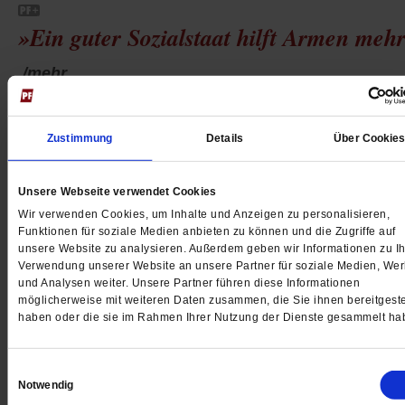
»Ein guter Sozialstaat hilft Armen meh
/mehr
von
Martin Staiger
Zustimmung
Details
Über Cookie
Mehr Rechte für Gefangene
Unsere Webseite verwendet Cookies
Wir verwenden Cookies, um Inhalte und Anzeigen zu personalisieren,
Funktionen für soziale Medien anbieten zu können und die Zugriffe auf
/mehr
unsere Website zu analysieren. Außerdem geben wir Informationen zu Ih
von
Verwendung unserer Website an unsere Partner für soziale Medien, We
und Analysen weiter. Unsere Partner führen diese Informationen
möglicherweise mit weiteren Daten zusammen, die Sie ihnen bereitgeste
haben oder die sie im Rahmen Ihrer Nutzung der Dienste gesammelt ha
Einwilligungsauswahl
Notwendig