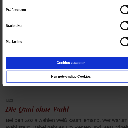
Präferenzen
Statistiken
Die Sozialwahl - eine Farce
Marketing
Bei den Sozialwahlen weiß kaum jemand, wer warum
Wahl steht. Dabei geht es um Renten und Gesundhei
Cookies zulassen
/mehr
Nur notwendige Cookies
von
Roland Bunzenthal
Die Qual ohne Wahl
Bei den Sozialwahlen weiß kaum jemand, wer warum
Wahl steht. Dabei geht es um Renten und Gesundhei