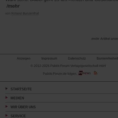
/mehr
von
Roland Bunzenthal
mehr Artikel anz
Anzeigen
Impressum
Datenschutz
Barrierefreiheit
© 2012-2026 Publik-Forum Verlagsgesellschaft mbH
(Öffnet
Publik-Forum.de folgen:
in
einem
neuen
Tab)
STARTSEITE
MEDIEN
WIR ÜBER UNS
SERVICE